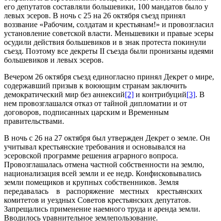
его депутатов составляли боль­шевики, 100 мандатов было у
левых эсеров. В ночь с 25 на 26 октября съезд принял
воззвание «Рабочим, солдатам и крестьянам!» и провозгласил
установление советской власти. Меньшевики и правые эсеры
осудили действия большевиков и в знак протеста покину­ли
съезд. Поэтому все декреты II съезда были пронизаны идеями
большевиков и левых эсеров.
Вечером 26 октября съезд единогласно принял Декрет о мире,
содержавший призыв к воюющим странам заключить
демократический мир без аннексий
[2]
и контрибуций
[3]
. В
нем провозглашался отказ от тайной дипломатии и от
договоров, подписанных царским и Временным
правительствами.
В ночь с 26 на 27 октября был утвержден Декрет о земле. Он
учитывал крестьянские требования и основывался на
эсеровской программе решения аграрного вопроса.
Провозглашалась отмена частной собственности на землю,
национализация всей земли и ее недр. Конфисковывались
земли помещиков и крупных собственников. Земля
передавалась в распоряжение местных крестьянских
комитетов и уездных Советов крестьянских депутатов.
Запрещались применение наемного труда и аренда земли.
Вводилось уравнительное землепользование.