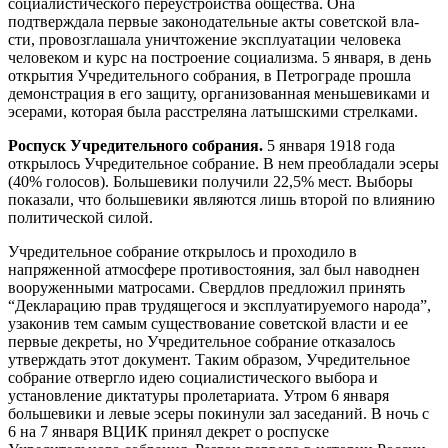
социалистического переустройства общества. Она
подтверждала первые законодательные акты советской вла­
сти, провозглашала уничтожение эксплуатации человека
человеком и курс на построение социализма. 5 января, в день
открытия Учредительного собрания, в Петрограде прошла
демонстрация в его защиту, организованная меньшевиками и
эсерами, которая была расстреляна латышскими стрелками.
Роспуск Учредительного собрания.
5 января 1918 года
открылось Учредительное собрание. В нем преобладали эсеры
(40% голосов). Большевики получили 22,5% мест. Выборы
показали, что большевики являются лишь второй по влиянию
политической силой.
Учредительное собрание открылось и проходило в
напряженной атмосфере противостояния, зал был наводнен
вооруженными матросами. Свердлов предложил принять
“Декларацию прав трудящегося и эксплуатируемого народа”,
узаконив тем самым существование советской власти и ее
первые декреты, но Учредительное собрание отказалось
утверждать этот документ. Таким образом, Учредительное
собрание отвергло идею социалистического выбора и
установление диктатуры пролетариата. Утром 6 января
большевики и левые эсеры покинули зал заседаний. В ночь с
6 на 7 января ВЦИК принял декрет о роспуске