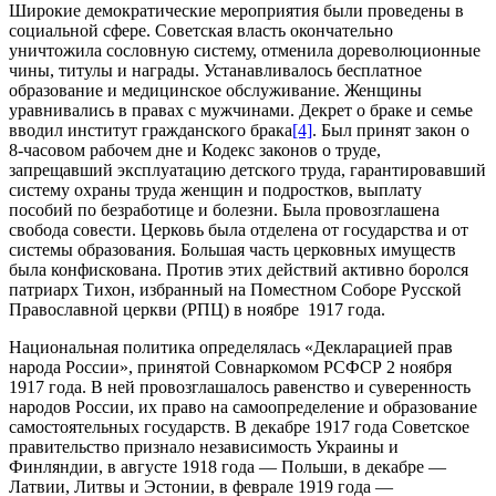
Широкие демократические мероприятия были проведены в
соци­альной сфере. Советская власть окончательно
уничтожила сословную систему, отменила дореволюционные
чины, титулы и награды. Уста­навливалось бесплатное
образование и медицинское обслуживание. Женщины
уравнивались в правах с мужчинами. Декрет о браке и семье
вводил институт гражданского брака
[4]
. Был принят закон о
8-часовом рабочем дне и Кодекс законов о труде,
запрещавший эксплуатацию детского труда, гарантировавший
систему охраны тру­да женщин и подростков, выплату
пособий по безработице и болез­ни. Была провозглашена
свобода совести. Церковь была отделена от государства и от
системы образования. Большая часть церковных имуществ
была конфискована. Против этих действий активно борол­ся
патриарх Тихон, избранный на Поместном Соборе Русской
Пра­вославной церкви (РПЦ) в ноябре 1917 года.
Национальная политика определялась «Декларацией прав
народа России», принятой Совнаркомом РСФСР 2 ноября
1917 года. В ней провозглашалось равенство и суверенность
народов России, их право на самоопределение и образование
самостоятельных государств. В декаб­ре 1917 года Советское
правительство признало независимость Украины и
Финляндии, в августе 1918 года — Польши, в декабре —
Латвии, Литвы и Эстонии, в феврале 1919 года —