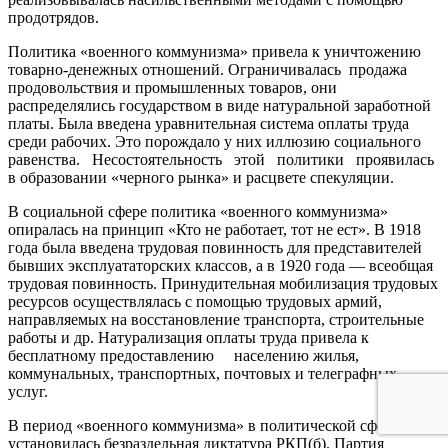
продотрядов.
Политика «военного коммунизма» привела к уничтожению
товарно-денежных отношений. Ограничивалась продажа
продовольствия и промышленных товаров, они
распределялись государством в виде натуральной заработной
платы. Была введена уравнительная система оплаты труда
среди рабочих. Это порождало у них иллюзию социального
равенства. Несостоятельность этой политики проявилась
в образовании «черного рынка» и расцвете спекуляции.
В социальной сфере политика «военного коммунизма»
опиралась на принцип «Кто не работает, тот не ест». В 1918
года была введена трудовая повинность для представителей
бывших эксплуататорских классов, а в 1920 года — всеобщая
трудовая повинность. Принудительная мобилизация трудовых
ресурсов осуществлялась с помощью трудовых армий,
направляемых на восстановление транспорта, строительные
работы и др. Натурализация оплаты труда привела к
бесплатному предоставлению населению жилья,
коммунальных, транспортных, почтовых и телеграфных
услуг.
В период «военного коммунизма» в политической сфере
установилась безраздельная диктатура РКП(б). Партия