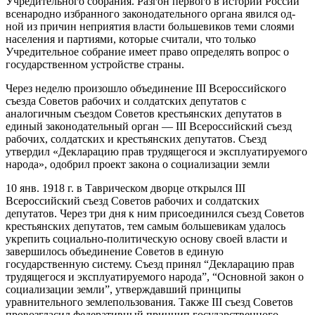
Учредительного собрания. Разгон первого в истории России
всенародно избранного законодательного органа явился од­
ной из причин неприятия власти большевиков теми слоями
населе­ния и партиями, которые считали, что только
Учредительное собрание имеет право определять вопрос о
государственном устройстве страны.
Через неделю произошло объединение III Всероссийского
съезда Советов рабочих и солдатских депутатов с
аналогичным съездом Советов крестьянских депутатов в
единый законодательный орган — III Всероссийский съезд
рабочих, солдатских и крестьянских депутатов. Съезд
утвердил «Декларацию прав трудящегося и эксплуатируемого
народа», одобрил проект закона о социализации земли
10 янв. 1918 г. в Таврическом дворце открылся III
Всероссийский съезд Советов рабочих и солдатских
депутатов. Через три дня к ним присоединился съезд Советов
крестьянских депутатов, тем самым большевикам удалось
укрепить социально-политическую основу своей власти и
завершилось объединение Советов в единую
государственную систему. Съезд принял “Декларацию прав
трудящегося и эксплуатируемого народа”, “Основной закон о
социализации земли”, утверждавший принципы
уравнительного землепользования. Также III съезд Советов
провозгласил федеративный принцип государственного