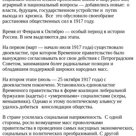
аграрный и национальный вопросы — добавились новые: о
власти, будущем, государственном устройстве и путях
выхода из кризиса. Все это обусловило своеобразие
расстановки общественных сил в 1917 году.
Время от Февраля к Октябрю — особый период в истории
России. В нем выделяются два этапа.
На первом (март — начало июля 1917 года) существовало
двоевластие, при котором Временное правительство было
вынуждено согласовывать все свои действия с Петроградским
Советом, занимавшим более радикальные позиции и
обладавшим поддержкой широких народных масс.
На втором этапе (июль — 25 октября 1917 года) с
двоевластием покончено. Установилось единовластие
Временного правительства в форме коалиции либеральной
буржуазии (кадеты) с «умеренными» социалистами (эсеры,
меньшевики). Однако и этому политическому альянсу не
удалось добиться консолидации общества.
В стране усилилась социальная напряженность. С одной
стороны, росло возмущение масс проволочками
правительства в проведении самых насущных экономических,
социальных и политических преобразований. С другой