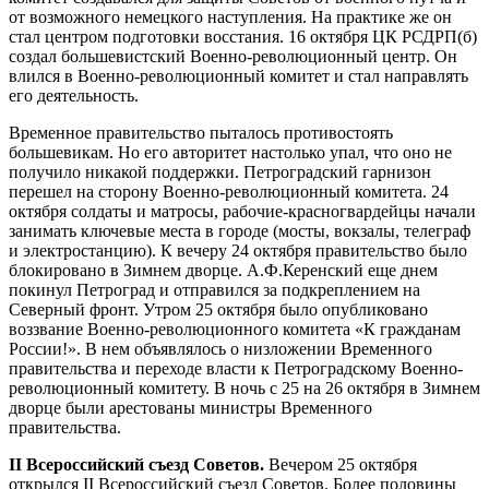
от возможного немецкого наступления. На практике же он
стал центром подготовки восстания. 16 октября ЦК РСДРП(б)
создал большевистский Воен­но-революционный центр. Он
влился в Военно-революционный комитет и стал направ­лять
его деятельность.
Временное правительство пыталось противостоять
большевикам. Но его авторитет настолько упал, что оно не
получило никакой под­держки. Петроградский гарнизон
перешел на сторону Военно-революционный комитета. 24
октяб­ря солдаты и матросы, рабочие-красногвардейцы начали
занимать ключевые места в городе (мосты, вокзалы, телеграф
и электростан­цию). К вечеру 24 октября правительство было
блокировано в Зим­нем дворце. А.Ф.Керенский еще днем
покинул Петроград и отпра­вился за подкреплением на
Северный фронт. Утром 25 октября было опубликовано
воззвание Военно-революционного комитета «К гражданам
России!». В нем объяв­лялось о низложении Временного
правительства и переходе власти к Петроградскому Военно-
революционный комитету. В ночь с 25 на 26 октября в Зимнем
дворце были арестованы министры Временного
правительства.
II
Всероссий­ский съезд Советов.
Вечером 25 октября
открылся II Всероссий­ский съезд Советов. Более половины