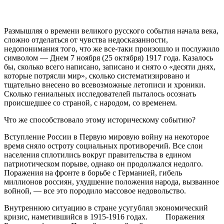
Размышляя о времени великого русского события начала века,
сложно отделаться от чувства недосказанности,
недопонимания того, что же все-таки произошло и послужило
символом — Днем 7 ноября (25 октября) 1917 года. Казалось
бы, сколько всего написано, записано и снято о «десяти днях,
которые потрясли мир», сколько систематизировано и
тщательно внесено во всевозможные летописи и хроники.
Сколько гениальных исследователей пыталось осознать
происшедшее со страной, с народом, со временем.
Что же способствовало этому историческому событию?
Вступление России в Первую мировую войну на некоторое
время сняло остроту социальных противоречий. Все слои
населения сплотились вокруг правительства в едином
патриотическом порыве, однако он продолжался недолго.
Поражения на фронте в борьбе с Германией, гибель
миллионов россиян, ухудшение положения на­рода, вызванное
войной, — все это породило массовое недовольство.
Внутреннюю ситуацию в стране усугублял экономический
кри­зис, наметившийся в 1915-1916 годах. Поражения