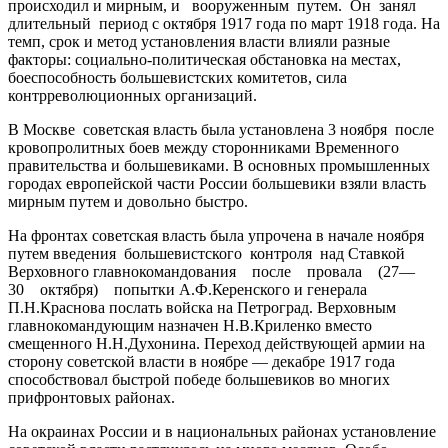
происходил и мирным, и вооруженным путем. Он занял
длительный период с октября 1917 года по март 1918 года. На
темп, срок и метод установления власти влияли разные
факторы: социально-политическая обстановка на местах,
боеспособность большевистских комитетов, сила
контрреволюционных организаций.
В Москве советская власть была установлена 3 ноября после
кровопролитных боев между сторонниками Временного
правительства и большевиками. В основных промышленных
городах европейской части России большевики взяли власть
мирным путем и довольно быстро.
На фронтах советская власть была упрочена в начале ноября
путем введения большевистского контроля над Ставкой
Верховного главнокомандования после провала (27—
30 октября) попытки А.Ф.Керенского и генерала
П.Н.Краснова послать войска на Петроград. Верховным
главнокомандующим назначен Н.В.Криленко вместо
смещенного Н.Н.Духонина. Переход действующей армии на
сторону советской власти в ноябре — декабре 1917 года
способствовал быстрой победе большевиков во многих
прифронтовых районах.
На окраинах России и в национальных районах установление