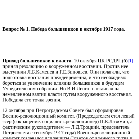
Вопрос № 1. Победа большевиков в октябре 1917 года.
Приход большевиков
к власти.
10 октября ЦК РСДРП(б)
[1]
принял резолюцию о вооруженном восстании. Против нее
выступили Л.Б.Каменев и Г.Е.Зиновьев. Они полагали, что
подготовка восста­ния преждевременна, и что необходимо
бороться за увеличение влия­ния большевиков в будущем
Учредительном собрании. Но В.И.Ленин настаивал на
немедленном взятии власти путем вооруженного восста­ния.
Победила его точка зрения.
12 октября при Петроградском Совете был сформирован
Воен­но-революционный комитет. (Председателем стал левый
эсер (сокращение: социалист-революционер) П.Е.Лазимир, а
фактическим руководителем — Л.Д.Троцкий, председатель
Петросовета с сентября 1917 года) Военно-революционный
комитет создавался для защиты Советов от военного путча и