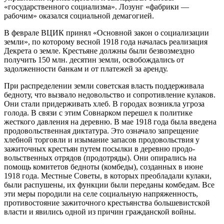
«государственного социализма». Лозунг «фабрики —
рабочим» оказался социальной демагогией.
В феврале ВЦИК принял «Основной закон о социализации
земли», по которому весной 1918 года началась реализация
Декрета о земле. Крестьяне должны были безвозмездно
получить 150 млн. десятин земли, освобождались от
задолженности банкам и от платежей за аренду.
При распределении земли советская власть поддерживала
бедноту, что вызвало недовольство и сопротивление кулаков.
Они стали придерживать хлеб. В городах возникла угроза
голода. В связи с этим Совнарком перешел к политике
жесткого давления на дерев­ню. В мае 1918 года была введена
продовольственная диктатура. Это означало запрещение
хлебной торговли и изымание запасов продо­вольствия у
зажиточных крестьян путем посылки в деревню продо­
вольственных отрядов (продотряды). Они опирались на
помощь ко­митетов бедноты (комбеды), созданных в июне
1918 года. Местные Со­веты, в которых преобладали кулаки,
были распушены, их функции были переданы комбедам. Все
эти меры породили на селе социаль­ную напряженность,
противостояние зажиточного крестьянства боль­шевистской
власти и явились одной из причин гражданской войны.