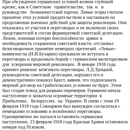
При обсуждении германских условий возник глубокий
кризис, как в Советском правительстве, так и в
руководстве большевистской партии. Левые эсеры считали
принятие этих условий предательством и настаивали на
продолжении военных действий для защиты революции. Они
отказались от участия в переговорах и не включили своих
представителей в состав формируемой советской делегации.
Ленин, понимая потерю боеспособности армии и
необходимость сохранения советской власти, отстаивал
безоговорочное принятие немецких претензий. «Левые»
коммунисты (Н.И.Бухарин) призывали не вступать в
переговоры и продолжать борьбу с германским милитаризмом
для ускорения мировой революции. В январе 1918 года
принято решение затягивать переговоры. Л.Д.Троцкий,
руководитель советской делегации, нарушил его и
демонстративно покинул Брест, заявив, что подписывать
мирный договор на грабительских условиях не будет. Этим
был создан повод для разрыва перемирия. Германия начала
наступление и захватила огромные территории в
Прибалтике, Белоруссии, на Украине. В связи с этим 19
февраля 1918 года Совнарком был вынужден согласиться с
немецкими условиями и возобновил переговоры.
Одновременно же пытался остановить германское
наступление. 23 февраля 1918 года Красная Армия остановила
немцев под Псковом.