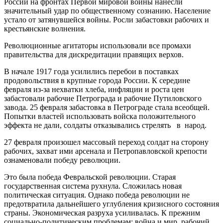
России на фронтах Первой мировой войны нанесли
значительный удар по общественному сознанию. Население
устало от затянувшейся войны. Росли забастовки рабочих и
крестьянские волнения.
Революционные агитаторы использовали все промахи
правитель­ства для дискредитации правящих верхов.
В начале 1917 года усилились перебои в поставках
продовольствия в крупные города России. К середине
февраля из-за нехватки хлеба, инфляции и роста цен
забастовали рабочие Петрограда и рабочие Путиловского
завода. 25 февраля забастовка в Петрограде стала всеобщей.
Попытки властей использовать войска положительного
эффекта не дали, солдаты отказывались стрелять в народ.
27 февраля произошел массовый переход солдат на сторону
рабочих, захват ими арсенала и Петропавловской крепости
ознаменовали победу ре­волюции.
Это была победа Февральской революции. Старая
государственная система рухнула. Сложилась новая
политическая ситуация. Однако победа революции не
предотвратила дальнейшего углубления кризисного состояния
страны. Экономическая разруха усиливалась. К прежним
социально-политическим проблемам: война и мир, рабочий,