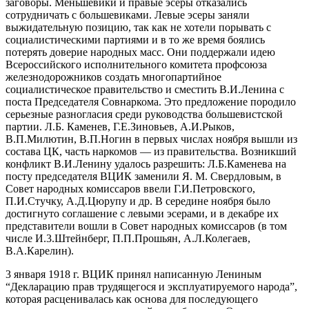
заговоры. Меньшевики и правые эсеры отка­зались
сотрудничать с большевиками. Левые эсеры заняли
выжидательную позицию, так как не хотели порывать с
социалисти­ческими партиями и в то же время боялись
потерять доверие народных масс. Они поддержали идею
Всероссийского исполнительного комитета профсоюза
железнодорожников создать много­партийное
социалистическое правительство и сместить В.И.Ленина с
поста Председателя Совнаркома. Это предложение породило
серь­езные разногласия среди руководства большевистской
партии. Л.Б. Каменев, Г.Е.Зиновьев, А.И.Рыков,
В.П.Милютин, В.П.Ногин в первых числах ноября вышли из
состава ЦК, часть наркомов — из правительства. Возникший
конфликт В.И.Ленину удалось разрешить: Л.Б.Каменева на
посту председателя ВЦИК за­менили Я. М. Свердловым, в
Совет народных комиссаров ввели Г.И.Петровского,
П.И.Стучку, А.Д.Цюрупу и др. В середине ноября было
достиг­нуто соглашение с левыми эсерами, и в декабре их
представители вошли в Совет народных комиссаров (в том
числе И.3.Штейнберг, П.П.Прошьян, А.Л.Колегаев,
В.А.Карелин).
3 января 1918 г. ВЦИК принял написанную Лениным
“Декларацию прав трудящегося и эксплуатируемого народа”,
которая расценивалась как основа для последующего