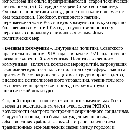
использовании опыта пред­принимателей, старой технической
интеллигенции («Очередные зада­чи Советской власти»).
Однако план политики «государственного ка­питализма» не
был реализован. Наоборот, руководство партии,
переименованной в Российскую коммунистическую партию
больше­виков в марте 1918 года, осуществило попытку
перехода к социализму с помощью чрезвычайных
политических мер.
«Военный коммунизм».
Внутренняя политика Советского
прави­тельства летом 1918 года— в начале 1921 года получила
название «воен­ный коммунизм». Политика «военного
коммунизма» включала комплекс мероприятий, затронувших
экономическую и социально-политическую сферу. Главным
при этом было: национализация всех средств производства,
внедрение централизованного управления, уравнительного
распределения продуктов, принудительного труда и
политической диктатуры.
С одной стороны, политика «военного коммунизма» была
вызва­на представлением части руководства РКП(б) о
возможности быстро­го построения безрыночного социализма.
С другой стороны, это была вынужденная политика,
обусловленная крайней разрухой в стране, нарушением
традиционных экономических связей между городом и