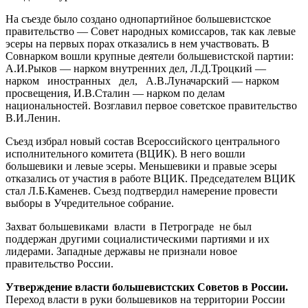
На съезде было создано однопартийное большевистское
правительство — Совет народных комиссаров, так как левые
эсеры на первых порах отказались в нем участвовать. В
Совнарком вошли крупные деятели большевистской партии:
А.И.Рыков — нарком внутренних дел, Л.Д.Троцкий —
нарком иностранных дел, А.В.Луначарский — нарком
просвещения, И.В.Сталин — нарком по делам
национальностей. Возглавил первое советское правительство
В.И.Ленин.
Съезд избрал новый состав Всероссийского центрального
исполнительного комитета (ВЦИК). В него вошли
большевики и левые эсеры. Меньшевики и правые эсеры
отказались от участия в работе ВЦИК. Председателем ВЦИК
стал Л.Б.Каменев. Съезд подтвердил намерение провести
выборы в Учредительное собрание.
Захват большевиками власти в Петрограде не был
поддержан другими социалистическими партиями и их
лидерами. Западные державы не признали новое
правительство России.
Утверждение власти большевистских Советов в России.
Пере­ход власти в руки большевиков на территории России