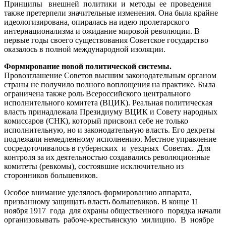
Принципы внешней политики и методы ее проведения
также претерпели значительные изменения. Она была крайне
идеологизирована, опиралась на идею пролетарского
интернационализма и ожидание мировой революции. В
первые годы своего существования Советское государство
оказалось в полной международной изоляции.
Формирование новой политической системы.
Провозглашение Советов высшим законодательным органом
страны не получило полного воплощения на практике. Была
ограничена также роль Всероссийского центрального
исполнительного комитета (ВЦИК). Реальная политическая
власть принадлежала Президиуму ВЦИК и Совету народных
комиссаров (СНК), который присвоил себе не только
исполнительную, но и законодательную власть. Его декреты
подлежали немедленному исполнению. Местное управление
сосредоточивалось в губернских и уездных Советах. Для
контроля за их деятельностью создавались революционные
комитеты (ревкомы), состоявшие исключительно из
сторонников большевиков.
Особое внимание уделялось формированию аппарата,
призванному защищать власть большевиков. В конце 11
ноября 1917 года для охраны общественного порядка начали
организовывать рабоче-крестьянскую милицию. В ноябре