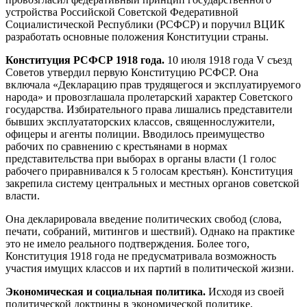
устройства Российской Советской Федеративной
Социалистической Республики (РСФСР) и поручил ВЦИК
разработать основные положения Конституции страны.
Конституция РСФСР 1918 года.
10 июля 1918 года V съезд
Советов утвердил первую Конституцию РСФСР. Она
включала «Декларацию прав трудящегося и эксплуатируемого
народа» и провозглашала пролетарский характер Советского
государства. Избирательного права лишались представители
бывших эксплуататорских классов, священнослужители,
офицеры и агенты полиции. Вводилось преимущество
рабочих по сравнению с крестьянами в нормах
представительства при выборах в органы власти (1 голос
рабочего приравнивался к 5 голосам крестьян). Конституция
закрепила систему центральных и местных органов советской
власти.
Она декларировала введение политических свобод (слова,
печати, собраний, митингов и шествий). Однако на практике
это не имело реального подтверждения. Более того,
Конституция 1918 года не предусматривала возможность
участия имущих классов и их партий в политической жизни.
Экономическая и социальная политика.
Исходя из своей
политическ­ой доктрины в экономической политике,