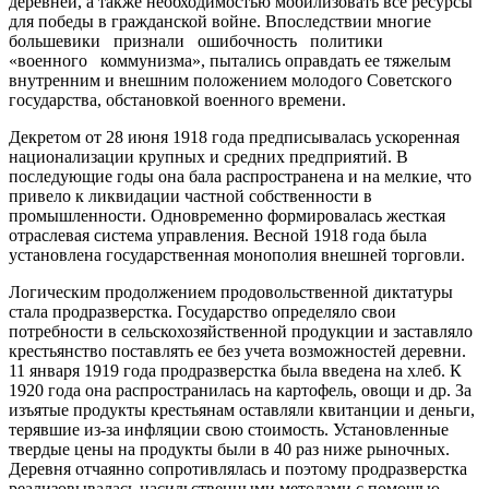
деревней, а также необходимостью мобилизовать все ресурсы
для победы в гражданской войне. Впоследствии многие
большевики признали ошибочность политики
«военного коммунизма», пытались оправдать ее тяжелым
внутренним и внешним положением молодого Советского
государства, обстановкой военного времени.
Декретом от 28 июня 1918 года предписывалась ускоренная
национализации крупных и средних предприятий. В
последующие годы она бала распространена и на мелкие, что
привело к ликвидации частной собственности в
промышленности. Одновременно формировалась жесткая
отраслевая система управления. Весной 1918 года была
установлена государственная монополия внешней торговли.
Логическим продолжением продовольственной диктатуры
стала продразверстка. Государство определяло свои
потребности в сельскохозяйственной продукции и заставляло
крестьянство поставлять ее без учета возможностей деревни.
11 января 1919 года продразверстка была введена на хлеб. К
1920 года она распространилась на картофель, овощи и др. За
изъятые продукты крестьянам оставляли квитанции и деньги,
терявшие из-за инфляции свою стоимость. Установленные
твердые цены на продукты были в 40 раз ниже рыночных.
Деревня отчаянно сопротивлялась и поэтому продразверстка
реализовывалась насильственными методами с помощью