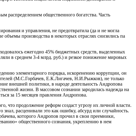
вым распределением общественного богатства. Часть
рования и управления, не предотвратила (да и не могла
ые объемы производства в некоторых отраслях снизились па
сходовалось ежегодно 45% бюджетных средств, выделенных
яли в среднем 3-4 млрд. руб.) и резкое понижение мировых
дению элементарного порядка, искоренению коррупции, он
елей (М.С.Горбачев, Е.К.Лигачев, Н.И.Рыжков), не только
чение внешней политики, в народе деятельность Андропова
твенной жизни. В массовом сознании зародилась надежда на
ться за 15 месяцев правления Андропова.
го, что продолжение реформ создаст угрозу их личной власти.
 знал, расценивали это как ошибку, абсурд или случайность.
рбачева, которого Андропов прочил в свои преемники,
реванию» общественного сознания, укреплению в нем