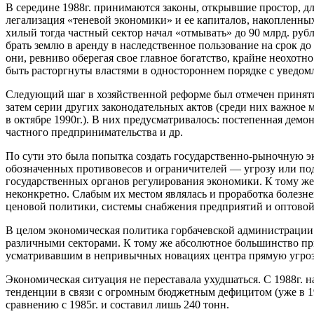
В середине 1988г. принимаются законы, открывшие простор, дл
легализация «теневой экономики» и ее капиталов, накопленн
хилый тогда частный сектор начал «отмывать» до 90 млрд. руб
брать землю в аренду в наследственное пользование на срок д
они, ревниво оберегая свое главное богатство, крайне неохо
быть расторгнуты властями в одностороннем порядке с уведомл
Следующий шаг в хозяйственной реформе был отмечен принят
затем серии других законодательных актов (среди них важное
в октябре 1990г.). В них предусматривалось: постепенная дем
частного предпринимательства и др.
По сути это была попытка создать государственно-рыночную э
обозначенных противовесов и ограничителей — угрозу или п
государственных органов регулирования экономики. К тому ж
неконкретно. Слабым их местом являлась и проработка болез
ценовой политики, системы снабжения предприятий и оптовой
В целом экономическая политика горбачевской администрации 
различными секторами. К тому же абсолютное большинство пр
усматривавшим в непривычных новациях центра прямую угроз
Экономическая ситуация не переставала ухудшаться. С 1988г. 
тенденции в связи с огромным бюджетным дефицитом (уже в 1989
сравнению с 1985г. и составил лишь 240 тонн.