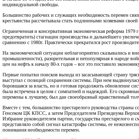
индивидуальной свободы.
Большинство рабочих и служащих необходимость перемен связы
крестьянства рассчитывала стать подлинными хозяевами своей 
Ограниченная и консервативная экономическая реформа 1979 го
предотвратить) стагнации производства и дальнейшего увеличе
сравнению с 1980г. Практически прекратился рост производите
На экономической ситуации неблагоприятно сказывались и в
промышленности), разорительная и непопулярная в народе войн
цен на нефть к началу 80-х годов – все это поставило эконом
Первые попытки поисков выхода из засасывающей страну тря
выступал с позиций сохранения системы. При нем выдвинулась 
боровшаяся за власть, но и готовая продолжить обновление с
была встречена в целом с симпатией и надеждой. Его скромн
перемены к лучшему, был дан своеобразный нравственный толч
Вместе с тем, большинство престарелого руководства страны 
Генсеком ЦК КПСС, а затем Председателем Президиума Верховно
Избрание руководителем партии, государства престарелого и с
представляло собой сигнал катастрофы системы, ее нежизнесп
понимания необходимости перемен.