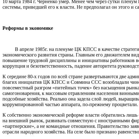
10 марта 1984 г. Черненко умер. Менее чем через сутки плену
системы, приведшей его к власти. Не предполагал он этого и 
Реформы в экономике
В апреле 1985г. на пленуме ЦК КПСС в качестве стратеги
экономического развития страны. Главным его движителем виде
повышение трудовой дисциплины и инициативы работников все
коррупция и безответственность, падение авторитета руководс
К середине 80-х годов по всей стране развертываются две адм
благих инициатив ЦК КПСС и Совмина ССС возобладали чинов
повсеместный разгром «питейных точек» без насыщения рынка 
самогоноварения, к массовым отравлениям населения винными 
подсобные хозяйства. Реально она задела слой людей, выращи
коррумпированной частью аппарата, по-прежнему процветали.
К собственно экономической реформе власти обратились лишь 
на внешний рынок, развивать совместную с иностранными фир
«партнерские», а не командные отношения. Правительство зая
отрасли народного хозяйства. На селе было признано равенство