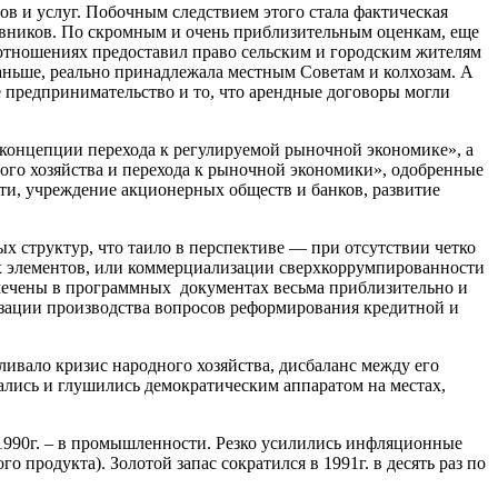
ов и услуг. Побочным следствием этого стала фактическая
овников. По скромным и очень приблизительным оценкам, еще
х отношениях предоставил право сельским и городским жителям
 раньше, реально принадлежала местным Советам и колхозам. А
е предпринимательство и то, что арендные договоры могли
концепции перехода к регулируемой рыночной экономике», а
ого хозяйства и перехода к рыночной экономики», одобренные
сти, учреждение акционерных обществ и банков, развитие
 структур, что таило в перспективе — при отсутствии четко
х элементов, или коммерциализации сверхкоррумпированности
мечены в программных документах весьма приблизительно и
изации производства вопросов реформирования кредитной и
ивало кризис народного хозяйства, дисбаланс между его
лись и глушились демократическим аппаратом на местах,
с 1990г. – в промышленности. Резко усилились инфляционные
 продукта). Золотой запас сократился в 1991г. в десять раз по