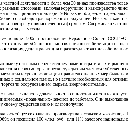
я частной деятельности в более чем 30 видах производства товар
ых разными способами, включая коррупцию и казнокрадство чин
лей в год. Принятый в ноябре 1989г. закон об аренде и арендны
о 50 лет со свободой распоряжения продукцией. Но земля, как и
тно шли навстречу новоиспеченным фермерам. Сдерживало частно
ением за два месяца.
ием в июне 1990г. постановления Верховного Совета СССР «О 
 место занимали «Основные направления по стабилизации народн
онополизация, децентрализация и разгосударствление собственно
кономику с тесным переплетением административных и рыночных
одавления первыми органически чуждых им частнохозяйственны
е механизм и сроки реализации правительственных мер были на
ненных в социальном плане, но насущно необходимых для оптим
 торговли оборудованием, сырьем, энергоносителями.
отличалась непоследовательностью и половинчатостью, что усил
инимаемых «правильных» законов не работало. Они выхолащива
у своему существованию и благополучию.
началось общее сокращение производства в сельском хозяйстве, 
г. он превысил 100 млрд. руб., или 11% валового национального