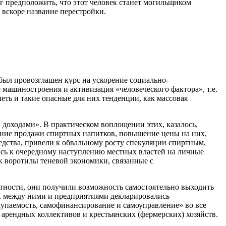
ог предположить, что этот человек станет могильщиком
 вскоре название перестройки.
 был провозглашен курс на ускорение социально-
машиностроения и активизация «человеческого фактора», т.е.
ь и такие опасные для них тенденции, как массовая
 доходами». В практическом воплощении этих, казалось,
ение продажи спиртных напитков, повышение цены на них,
дства, привели к обвальному росту спекуляции спиртным,
ась к очередному наступлению местных властей на личные
к воротилы теневой экономики, связанные с
стности, они получили возможность самостоятельно выходить
, между ними и предприятиями декларировались
купаемость, самофинансирование и самоуправление» во все
, арендных коллективов и крестьянских (фермерских) хозяйств.