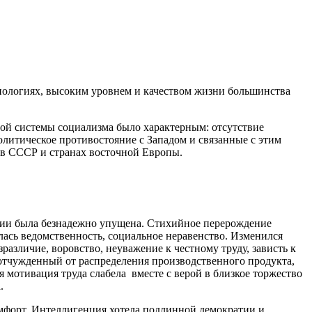
нологиях, высоким уровнем и качеством жизни большинства
вой системы социализма было характерным: отсутствие
литическое противостояние с Западом и связанные с этим
а в СССР и странах восточной Европы.
ссии была безнадежно упущена. Стихийное перерождение
лась ведомственность, социальное неравенство. Изменился
азличие, воровство, неуважение к честному труду, зависть к
, отчужденный от распределения производственного продукта,
мотивация труда слабела вместе с верой в близкое торжество
.
омфорт. Интеллигенция хотела подлинной демократии и