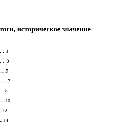
тоги, историческое значение
……3
..3
….5
………7
……8
……10
.12
.14