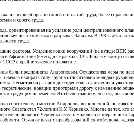
вали с лучшей организацией и оплатой труда, более справедли
земли и своего труда.
да, ориентированная на усиление роли централизованного плани
ния научно-технического разрыва с Западом. В 1981г. абсолютн
льности труда.
нешние факторы. Усиление гонки вооружений (на нужды ВПК ра
а в Афганистане (ежегодные расходы СССР на эту войну составл
ику СССР в крайне тяжелое положение.
сины были предприняты Андроповым. Осуществляя меры по наве
и начала набирать силу группа относительно молодых руководит
истемы. Несмотря на разгром диссидентского движения и ужесто
ые теоретические новации приоткрыли дорогу к изменению общес
ок к грядущим переменам. Это было главным, чего удалось доби
сочло спасительную миссию Андропова выполненной, опасаясь то
го Совета стал 72-летний К.У. Черненко. Многие из тех, кто его
мертельно больного Черненко вместо молодого и энергичного Го
особности. Отход от всяких преобразований способствовал «доз