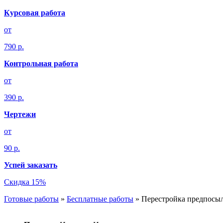
Курсовая работа
от
790 р.
Контрольная работа
от
390 р.
Чертежи
от
90 р.
Успей заказать
Скидка 15%
Готовые работы
»
Бесплатные работы
»
Перестройка предпосыл