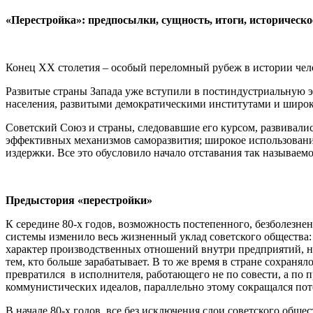
«Перестройка»: предпосылки, сущность, итоги, историческое
Конец ХХ столетия – особый переломный рубеж в истории чел
Развитые страны Запада уже вступили в постиндустриальную
населения, развитыми демократическими институтами и широ
Советский Союз и страны, следовавшие его курсом, развивалис
эффективных механизмов саморазвития; широкое использовани
издержки. Все это обусловило начало отставания так называемо
Предыстория «перестройки»
К середине 80-х годов, возможность постепенного, безболезн
системы изменило весь жизненный уклад советского общества:
характер производственных отношений внутри предприятий, нач
тем, кто больше зарабатывает. В то же время в стране сохран
превратился в исполнителя, работающего не по совести, а по
коммунистических идеалов, параллельно этому сокращался пот
В начале 80-х годов, все без исключения слои советского об