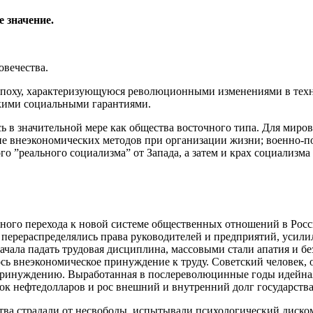
 значение.
овечества.
 эпоху, характеризующуюся революционными изменениями в тех
кими социальными гарантиями.
ь в значительной мере как общества восточного типа. Для миро
е внеэкономических методов при организации жизни; военно-по
го ”реального социализма” от Запада, а затем и крах социализм
енного перехода к новой системе общественных отношений в Ро
 перераспределялись права руководителей и предприятий, усили
ала падать трудовая дисциплина, массовыми стали апатия и безр
ялось внеэкономическое принуждение к труду. Советский человек
 принуждению. Выработанная в послереволюцинные годы идейная 
ок нефтедолларов и рос внешний и внутренний долг государства
щества страдали от несвободы, испытывали психологический диск