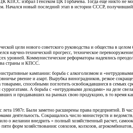
м ЦК КПСС избрал Генсеком ЦК Горбачева. Тогда еще никто не м
сам. Начался новый последний этап в истории СССР, получивший
ческой цели нового советского руководства и общества в целом
лся научно-технический прогресс, техническое перевооружение 
х уровней. Коммунистические реформаторы надеялись преодолет
тва страны и КПСС.
инистративные кампании: борьба с алкоголизмом и «нетрудовыми
ничье рвение и азарт. Вырубка виноградников, резкое сокращ
товарами, способными поглотить освобождавшиеся в семьях сре
суррогатами. А борьба с «нетрудовыми доходами» на деле свел
вавших и продававших на рынках свою продукцию, в то время ка
с лета 1987г. Были заметно расширены права предприятий. В ча
мами деятельность. Сокращалось число министерств и ведомств
вило о желании внедрить « полный хозяйственный расчет, самоо
 пяти форм хозяйствования: совхозов, колхозов, агрокомбинатов