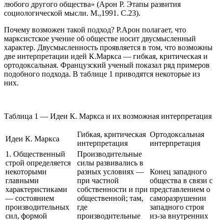
любого другого общества» (Арон Р. Этапы развития
социологической мысли. М.,1991. С.23).
Почему возможен такой подход? Р.Арон полагает, что
марксистское учение об обществе носит двусмысленный
характер. Двусмысленность проявляется в том, что возможны
две интерпретации идей К.Маркса — гибкая, критическая и
ортодоксальная. Французский ученый показал ряд примеров
подобного подхода. В таблице 1 приводятся некоторые из
них.
Таблица 1 — Идеи К. Маркса и их возможная интерпретация
Гибкая, критическая
Ортодоксальная
Идеи К. Маркса
интерпретация
интерпретация
1. Общественный
Производительные
строй определяется
силы развивались в
некоторыми
разных условиях —
Конец западного
главными
при частной
общества в связи с
характеристиками
собственности и при
представлением о
— состоянием
общественной; там,
саморазрушении
производительных
где
западного строя
сил, формой
производительные
из-за внутренних