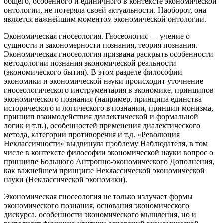
общего, особенного и единичного в контексте экономической
онтологии, не потеряла своей актуальности. Наоборот, она
является важнейшим моментом экономической онтологии.
Экономическая гносеология. Гносеология — учение о
сущности и закономерности познания, теория познания.
Экономическая гносеология призвана раскрыть особенности
методологии познания экономической реальности
(экономического бытия). В этом разделе философии
экономики и экономической науки происходит уточнение
гносеологического инструментария в экономике, принципов
экономического познания (например, принципа единства
исторического и логического в познании, принцип монизма,
принцип взаимодействия диалектической и формальной
логик и т.п.), особенностей применения диалектического
метода, категории противоречия и т.д. «Революция
Неклассичности» выдвинула проблему Наблюдателя, в том
числе в контексте философии экономической науки вопрос о
принципе Большого Антропно-экономического Дополнения,
как важнейшем принципе Неклассической экономической
науки (Неклассической экономики).
Экономическая гносеология не только излучает формы
экономического познания, основания экономического
дискурса, особенности экономического мышления, но и