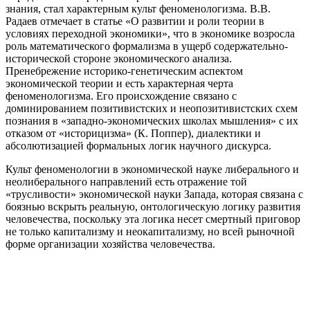
знания, стал характерным культ феноменологизма. В.В.
Радаев отмечает в статье «О развитии и роли теории в
условиях переходной экономики», что в экономике возросла
роль математического формализма в ущерб содержательно-
исторической стороне экономического анализа.
Пренебрежение историко-генетическим аспектом
экономической теории и есть характерная черта
феноменологизма. Его происхождение связано с
доминированием позитивистских и неопозитивистских схем
познания в «западно-экономических школах мышления» с их
отказом от «историцизма» (К. Поппер), диалектики и
абсолютизацией формальных логик научного дискурса.
Культ феноменологии в экономической науке либерального и
неолиберального направлений есть отражение той
«трусливости» экономической науки Запада, которая связана с
боязнью вскрыть реальную, онтологическую логику развития
человечества, поскольку эта логика несет смертный приговор
не только капитализму и неокапитализму, но всей рыночной
форме организации хозяйства человечества.