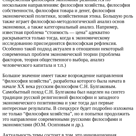
нескольким направлениям: философия хозяйства, философия
собственности, философия товара и денег, философия
экономической политики, хозяйственная этика. Большую роль
также играет философско-методологический анализ основ
экономики, а также категориальный анализ. Например,
известная проблема “стоимость — цена” адекватно
раскрывается только тогда, когда к экономическому
исследованию присоединятся философская рефлексия.
Особенно такой подход актуален в отношении некоторый
современных проблем экономической теории (проблема
факторов, теория общественного выбора, анализ
человеческого капитала и т.п.)
Большое значение имеет также возрождение направления
“философия хозяйства”, разработка которого была начата в
начале XX века русским философом С.Н. Булгаковым.
Самобытный поход С.Н. Булгакова был нацелен на синтез
традиции русской религиозной философии и западного
экономического позитивизма и уже тогда дал первые
интересные результаты. В спецкурсе будет подробно изложена
не только “философия хозяйства”, но и попытки продолжить
это направление современными русскими философами и
экономистами (Ю.М. Осиповым и др.).
Актуальность темы состоит в том, что инновационная