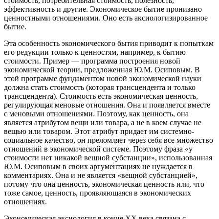
стоимость, потребительная стоимость, полезность,
эффективность и другие. Экономическое бытие пронизано
ценностными отношениями. Оно есть аксиологизированное
бытие.
Эта особенность экономического бытия приводит к попыткам
его редукции только к ценностям, например, к бытию
стоимости. Пример — программа построения новой
экономической теории, предложенная Ю.М. Осиповым. В
этой программе фундаментом новой экономической науки
должна стать стоимость (которая трансцендента и только
трансцендента). Стоимость есть экономическая ценность,
регулирующая меновые отношения. Она и появляется вместе
с меновыми отношениями. Поэтому, как ценность, она
является атрибутом вещи или товара, а не в коем случае не
вещью или товаром. Этот атрибут придает им системно-
социальное качество, он преломляет через себя все множество
отношений в экономической системе. Поэтому фраза «у
стоимости нет никакой вещной субстанции», использованная
Ю.М. Осиповым в своих аргументациях не нуждается в
комментариях. Она и не является «вещной субстанцией»,
потому что она ценность, экономическая ценность или, что
тоже самое, ценность, проявляющаяся в экономических
отношениях.
Экономическая аксиология в конце ХХ века связана с