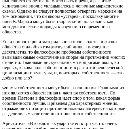
нынешнего столетия, не могло быть и речи, а развитие
капитализма вполне укладывалось в логичные марксистские
схемы. Однако не следует полностью отвергать марксизм на
том основании, что он якобы «устарел», поскольку многие
идеи К.Маркса могут быть творчески использованы как
методологические подходы к изучению современного
общества.
Если вопрос о роли материального производства в жизни
общества стал объектом дискуссий лишь в последние
десятилетия, то философские проблемы собственности
вызывали самые ожесточенные споры на протяжении многих
столетий. Главными дискуссионными вопросами были, во-
первых, какова роль собственности в развитии человеческой
цивилизации и культуры, и, во-вторых, собственность — это
добро или зло?
Формы собственности могут быть различными. Главными из
них являются общественная и частная собственность. Со
времен Платона в философии идет спор о том, какая форма
собственности лучше. Приведем два характерных мнения,
отражающих позиции противоположных лагерей, на которые
разделились мыслители по отношению к собственности.
Аристотель: «В каждом государстве есть три части: очень
состоятельные, крайне неимущие и третьи, стоящие