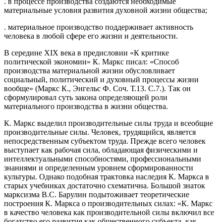
. в процессе производства создаются необходимые
материальные условия развития духовной жизни общества;
. материальное производство поддерживает активность
человека в любой сфере его жизни и деятельности.
В середине ХIХ века в предисловии «К критике
политической экономии» К. Маркс писал: «Способ
производства материальной жизни обусловливает
социальный, политический и духовный процессы жизни
вообще» (Маркс К., Энгельс Ф. Соч. Т.13. С.7.). Так он
сформулировал суть закона определяющей роли
материального производства в жизни общества.
К. Маркс выделил производительные силы труда и всеобщие
производительные силы. Человек, трудящийся, является
непосредственным субъектом труда. Прежде всего человек
выступает как рабочая сила, обладающая физическими и
интеллектуальными способностями, профессиональными
знаниями и определенным уровнем сформированности
культуры. Однако подобная трактовка наследия К. Маркса в
старых учебниках достаточно схематична. Большой знаток
марксизма В.С. Барулин подытоживает теоретические
построения К. Маркса о производительных силах: «К. Маркс
в качество человека как производительной силы включил все
богатство его развития как общественного субъекта, как