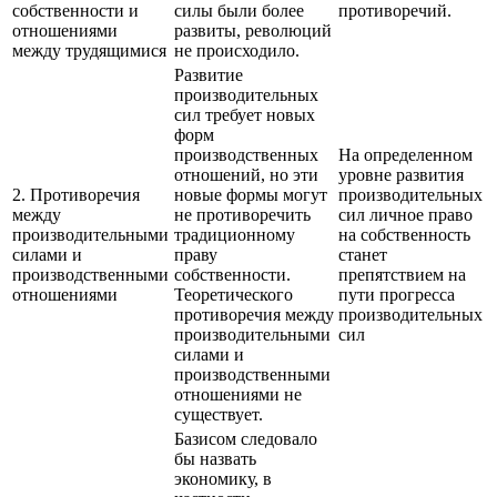
собственности и
силы были более
противоречий.
отношениями
развиты, революций
между трудящимися
не происходило.
Развитие
производительных
сил требует новых
форм
производственных
На определенном
отношений, но эти
уровне развития
2. Противоречия
новые формы могут
производительных
между
не противоречить
сил личное право
производительными
традиционному
на собственность
силами и
праву
станет
производственными
собственности.
препятствием на
отношениями
Теоретического
пути прогресса
противоречия между
производительных
производительными
сил
силами и
производственными
отношениями не
существует.
Базисом следовало
бы назвать
экономику, в