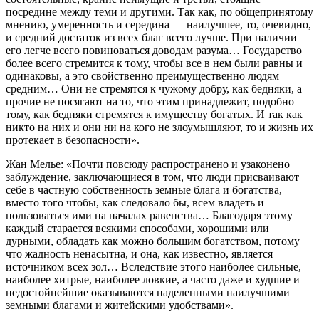
посредине между теми и другими. Так как, по общепринятому
мнению, умеренность и середина — наилучшее, то, очевидно,
и средний достаток из всех благ всего лучше. При наличии
его легче всего повиноваться доводам разума… Государство
более всего стремится к тому, чтобы все в нем были равны и
одинаковы, а это свойственно преимущественно людям
средним… Они не стремятся к чужому добру, как бедняки, а
прочие не посягают на то, что этим принадлежит, подобно
тому, как бедняки стремятся к имуществу богатых. И так как
никто на них и они ни на кого не злоумышляют, то и жизнь их
протекает в безопасности».
Жан Мелье: «Почти повсюду распространено и узаконено
заблуждение, заключающиеся в том, что люди присваивают
себе в частную собственность земные блага и богатства,
вместо того чтобы, как следовало бы, всем владеть и
пользоваться ими на началах равенства… Благодаря этому
каждый старается всякими способами, хорошими или
дурными, обладать как можно большим богатством, потому
что жадность ненасытна, и она, как известно, является
источником всех зол… Вследствие этого наиболее сильные,
наиболее хитрые, наиболее ловкие, а часто даже и худшие и
недостойнейшие оказываются наделенными наилучшими
земными благами и житейскими удобствами».