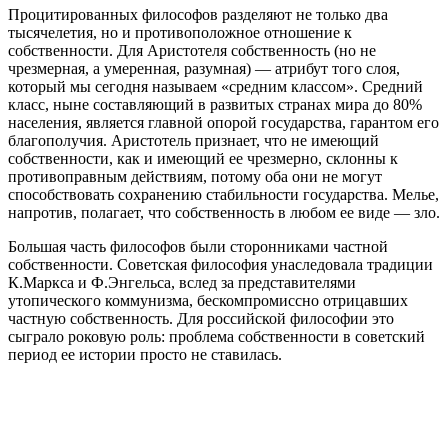
Процитированных философов разделяют не только два
тысячелетия, но и противоположное отношение к
собственности. Для Аристотеля собственность (но не
чрезмерная, а умеренная, разумная) — атрибут того слоя,
который мы сегодня называем «средним классом». Средний
класс, ныне составляющий в развитых странах мира до 80%
населения, является главной опорой государства, гарантом его
благополучия. Аристотель признает, что не имеющий
собственности, как и имеющий ее чрезмерно, склонны к
противоправным действиям, потому оба они не могут
способствовать сохранению стабильности государства. Мелье,
напротив, полагает, что собственность в любом ее виде — зло.
Большая часть философов были сторонниками частной
собственности. Советская философия унаследовала традиции
К.Маркса и Ф.Энгельса, вслед за представителями
утопического коммунизма, бескомпромиссно отрицавших
частную собственность. Для российской философии это
сыграло роковую роль: проблема собственности в советский
период ее истории просто не ставилась.