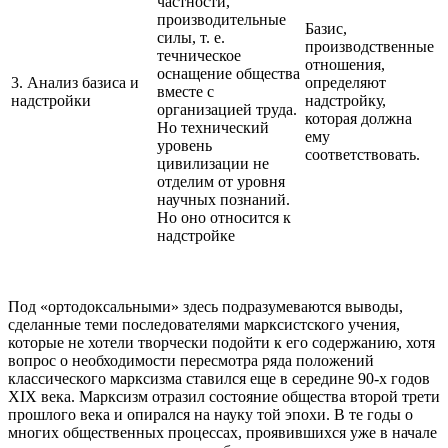
частности,
производительные
Базис,
силы, т. е.
производственные
течническое
отношения,
оснащение общества
3. Анализ базиса и
определяют
вместе с
надстройки
надстройку,
организацией труда.
которая должна
Но технический
ему
уровень
соответствовать.
цивилизации не
отделим от уровня
научных познаний.
Но оно относится к
надстройке
Под «ортодоксальными» здесь подразумеваются выводы,
сделанные теми последователями марксистского учения,
которые не хотели творчески подойти к его содержанию, хотя
вопрос о необходимости пересмотра ряда положений
классического марксизма ставился еще в середине 90-х годов
ХIХ века. Марксизм отразил состояние общества второй трети
прошлого века и опирался на науку той эпохи. В те годы о
многих общественных процессах, проявившихся уже в начале