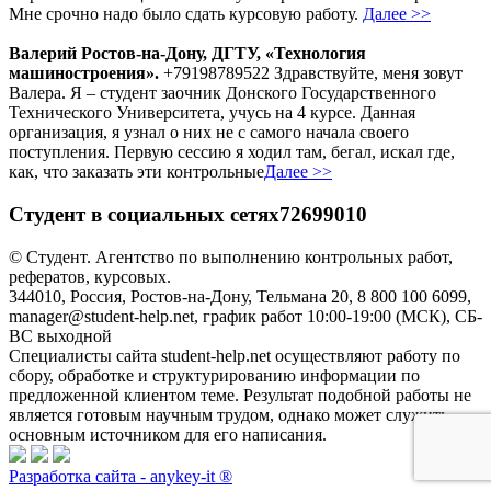
Мне срочно надо было сдать курсовую работу.
Далее >>
Валерий Ростов-на-Дону, ДГТУ, «Технология
машиностроения».
+79198789522 Здравствуйте, меня зовут
Валера. Я – студент заочник Донского Государственного
Технического Университета, учусь на 4 курсе. Данная
организация, я узнал о них не с самого начала своего
поступления. Первую сессию я ходил там, бегал, искал где,
как, что заказать эти контрольные
Далее >>
Студент в социальных сетях72699010
© Студент. Агентство по выполнению контрольных работ,
рефератов, курсовых.
344010, Россия, Ростов-на-Дону, Тельмана 20, 8 800 100 6099,
manager@student-help.net, график работ 10:00-19:00 (МСК), СБ-
ВС выходной
Специалисты сайта student-help.net осуществляют работу по
сбору, обработке и структурированию информации по
предложенной клиентом теме. Результат подобной работы не
является готовым научным трудом, однако может служить
основным источником для его написания.
Разработка сайта - anykey-it ®