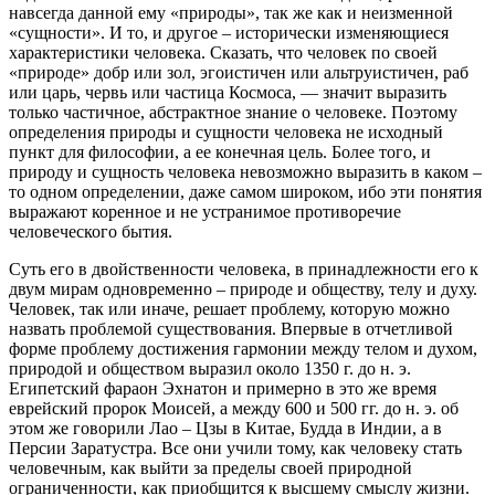
навсегда данной ему «природы», так же как и неизменной
«сущности». И то, и другое – исторически изменяющиеся
характеристики человека. Сказать, что человек по своей
«природе» добр или зол, эгоистичен или альтруистичен, раб
или царь, червь или частица Космоса, — значит выразить
только частичное, абстрактное знание о человеке. Поэтому
определения природы и сущности человека не исходный
пункт для философии, а ее конечная цель. Более того, и
природу и сущность человека невозможно выразить в каком –
то одном определении, даже самом широком, ибо эти понятия
выражают коренное и не устранимое противоречие
человеческого бытия.
Суть его в двойственности человека, в принадлежности его к
двум мирам одновременно – природе и обществу, телу и духу.
Человек, так или иначе, решает проблему, которую можно
назвать проблемой существования. Впервые в отчетливой
форме проблему достижения гармонии между телом и духом,
природой и обществом выразил около 1350 г. до н. э.
Египетский фараон Эхнатон и примерно в это же время
еврейский пророк Моисей, а между 600 и 500 гг. до н. э. об
этом же говорили Лао – Цзы в Китае, Будда в Индии, а в
Персии Заратустра. Все они учили тому, как человеку стать
человечным, как выйти за пределы своей природной
ограниченности, как приобщится к высшему смыслу жизни.