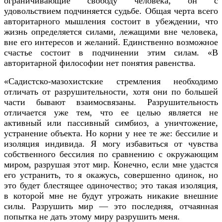
ограничивающие свободу человека, он с
удовольствием подчиняется судьбе. Общая черта всего
авторитарного мышления состоит в убеждении, что
жизнь определяется силами, лежащими вне человека,
вне его интересов и желаний. Единственно возможное
счастье состоит в подчинении этим силам. «В
авторитарной философии нет понятия равенства.
«Садистско-мазохистские стремления необходимо
отличать от разрушительности, хотя они по большей
части бывают взаимосвязаны. Разрушительность
отличается уже тем, что ее целью является не
активный или пассивный симбиоз, а уничтожение,
устранение объекта. Но корни у нее те же: бессилие и
изоляция индивида. Я могу избавиться от чувства
собственного бессилия по сравнению с окружающим
миром, разрушая этот мир. Конечно, если мне удастся
его устранить, то я окажусь, совершенно одинок, но
это будет блестящее одиночество; это такая изоляция,
в которой мне не будут угрожать никакие внешние
силы. Разрушить мир — это последняя, отчаянная
попытка не дать этому миру разрушить меня.