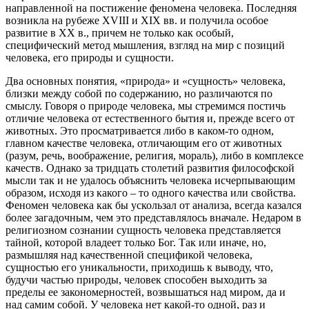
направленной на постижение феномена человека. Последняя
возникла на рубеже
XVIII
и
XIX
вв. и получила особое
развитие в
XX
в., причем не только как особый,
специфический метод мышления, взгляд на мир с позиций
человека, его природы и сущности.
Два основных понятия, «природа» и «сущность» человека,
близки между собой по содержанию, но различаются по
смыслу. Говоря о природе человека, мы стремимся постичь
отличие человека от естественного бытия и, прежде всего от
животных. Это просматривается либо в каком-то одном,
главном качестве человека, отличающим его от животных
(разум, речь, воображение, религия, мораль), либо в комплексе
качеств. Однако за тридцать столетий развития философской
мысли так и не удалось объяснить человека исчерпывающим
образом, исходя из какого – то одного качества или свойства.
Феномен человека как бы ускользал от анализа, всегда казался
более загадочным, чем это представлялось вначале. Недаром в
религиозном сознании сущность человека представляется
тайной, которой владеет только Бог. Так или иначе, но,
размышляя над качественной спецификой человека,
сущностью его уникальности, приходишь к выводу, что,
будучи частью природы, человек способен выходить за
пределы ее закономерностей, возвышаться над миром, да и
над самим собой. У человека нет какой-то одной, раз и