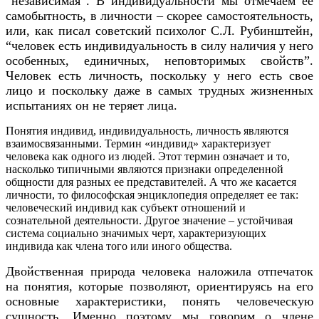
“независимая”. В индивидуальности мы отмечаем ее
самобытность, в личности – скорее самостоятельность,
или, как писал советский психолог С.Л. Рубинштейн,
“человек есть индивидуальность в силу наличия у него
особенных, единичных, неповторимых свойств”.
Человек есть личность, поскольку у него есть свое
лицо и поскольку даже в самых трудных жизненных
испытаниях он не теряет лица.
Понятия индивид, индивидуальность, личность являются
взаимосвязанными. Термин «индивид» характеризует
человека как одного из людей. Этот термин означает и то,
насколько типичными являются признаки определенной
общности для разных ее представителей. А что же касается
личности, то философская энциклопедия определяет ее так:
человеческий индивид как субъект отношений и
сознательной деятельности. Другое значение – устойчивая
система социально значимых черт, характеризующих
индивида как члена того или иного общества.
Двойственная природа человека наложила отпечаток
на понятия, которые позволяют, ориентируясь на его
основные характеристики, понять человеческую
сущность. Именно поэтому мы говорим о члене