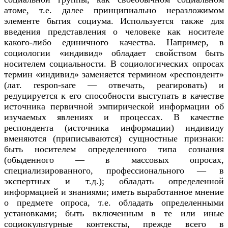
атоме, т.е. далее принципиально неразложимом
элементе бытия социума. Используется также для
введения представления о человеке как носителе
какого-либо единичного качества. Например, в
социологии «индивид» обладает свойством быть
носителем социальности. В социологических опросах
термин «индивид» заменяется термином «респондент»
(лат. respon-sare — отвечать, реагировать) и
редуцируется к его способности выступать в качестве
источника первичной эмпирической информации об
изучаемых явлениях и процессах. В качестве
респондента (источника информации) индивиду
вменяются (приписываются) сущностные признаки:
быть носителем определенного типа сознания
(обыденного — в массовых опросах,
специализированного, профессионального — в
экспертных и т.д.); обладать определенной
информацией и знаниями; иметь выработанное мнение
о предмете опроса, т.е. обладать определенными
установками; быть включенным в те или иные
социокультурные контексты, прежде всего в