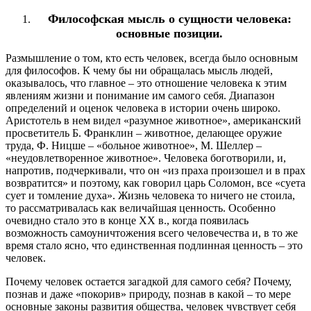
Философская мысль о сущности человека:
основные позиции.
Размышление о том, кто есть человек, всегда было основным
для философов. К чему бы ни обращалась мысль людей,
оказывалось, что главное – это отношение человека к этим
явлениям жизни и понимание им самого себя. Диапазон
определений и оценок человека в истории очень широко.
Аристотель в нем видел «разумное животное», американский
просветитель Б. Франклин – животное, делающее оружие
труда, Ф. Ницше – «больное животное», М. Шеллер –
«неудовлетворенное животное». Человека боготворили, и,
напротив, подчеркивали, что он «из праха произошел и в прах
возвратится» и поэтому, как говорил царь Соломон, все «суета
сует и томление духа». Жизнь человека то ничего не стоила,
то рассматривалась как величайшая ценность. Особенно
очевидно стало это в конце
XX
в., когда появилась
возможность самоуничтожения всего человечества и, в то же
время стало ясно, что единственная подлинная ценность – это
человек.
Почему человек остается загадкой для самого себя? Почему,
познав и даже «покорив» природу, познав в какой – то мере
основные законы развития общества, человек чувствует себя