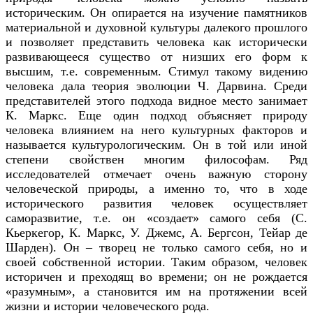
историческим. Он опирается на изучение памятников
материальной и духовной культуры далекого прошлого
и позволяет представить человека как исторически
развивающееся существо от низших его форм к
высшим, т.е. современным. Стимул такому видению
человека дала теория эволюции Ч. Дарвина. Среди
представителей этого подхода видное место занимает
К. Маркс. Еще один подход объясняет природу
человека влиянием на него культурных факторов и
называется культурологическим. Он в той или иной
степени свойствен многим философам. Ряд
исследователей отмечает очень важную сторону
человеческой природы, а именно то, что в ходе
исторического развития человек осуществляет
саморазвитие, т.е. он «создает» самого себя (С.
Кьеркегор, К. Маркс, У. Джемс, А. Бергсон, Тейар де
Шарден). Он – творец не только самого себя, но и
своей собственной истории. Таким образом, человек
историчен и преходящ во времени; он не рождается
«разумным», а становится им на протяжении всей
жизни и истории человеческого рода.