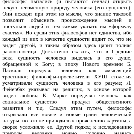
философы пытались (и пытаются сейчас) открыть
некую неизменную природу человека (его сущность).
Они исходят при этом из мысли, что знание таковой
позволит объяснить происхождение мыслей и
поступков людей и тем самым указать им «формулу
счастья». Но среди этих философов нет единства, ибо
каждый из них в качестве сущности видит то, что не
видит другой, и таким образом здесь царит полная
разноголосица. Достаточно сказать, что в Средние
века сущность человека виделась в его душе,
обращенной к Богу; в эпоху Нового времени Б.
Паскаль определял человека как «мыслящий
тростник»; философы-просветители ХУШ столетия
усматривали сущность человека в его разуме; Л.
Фейербах указывал на религию, в основе которой
видел любовь; К. Маркс определял человека как
социальное существо – продукт общественного
развития и т.д. Следуя этим путем, философы
открывали все новые и новые грани человеческой
натуры, но это не приводило к прояснению картины, а
скорее усложняло ее. Другой подход к исследованию
природы человека можно условно назвать