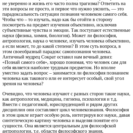
не уверенно и жизнь его часто полна трагизма? Ответить на
эти вопросы не просто, и первое что нужно уяснить, — это
парадоксальность ситуации познания человеком самого себя.
Чтобы что – то изучать, надо как бы отойти в сторону
посмотреть на предмет изучения объективно, исключив
субъективные чувства и эмоции. Так поступают естественные
науки (физика, химия, биология). Может ли философия,
антропология, наука о человеке, изучать человека объективно,
а если может, то до какой степени? В этом суть вопроса, в
этом своеобразный парадокс самопознания человека.
Античный мудрец Сократ оставил нам вечный девиз:
«Познай самого себя», хорошо понимая, что человек сам для
себя является наиболее трудным предметом. Но вполне
уместно задать вопрос – занимается ли философия познанием
человека как такового или ее интересует особый, свой угол
зрения на человека?
Очевидно, что человека изучают с разных сторон такие науки,
как антропология, медицина, гигиена, психология и т.д.
Вмести с педагогикой, юриспруденцией и рядом других
дисциплин они составляют цикл человекознания. Философия
в этом цикле играет особую роль, интегрируя все науки, давая
синтетическую картину человека и выделяя понятие его
сущности. Она является центральным для философской
антропологии, т.е. области философского знания,