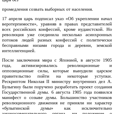
промедления созвать выборных от населения.
17 апреля царь подписал указ «Об укреплении начал
веротерпимости», уравняв в правах представителей
всех российских конфессий, кроме иудаистской. Но
революция уже соединила несколько асинхронных
потоков людей разных конфессий с политически
бесправными низами города и деревни, земской
интеллигенцией.
После заключения мира с Японией, в августе 1905
года, активизировались революционные и
оппозиционные силы, которые вынудили царское
правительство пойти на некоторые уступки.
Рескриптом Николая II министру внутренних дел А.
Булыгину были поручено разработать проект создания
Государственной думы. 6 августа 1905 года появился
манифест о созыве думы. Большинство участников
революционного движения не приняли ни характер
«булыгинской думы» как исключительно
законосовещательного органа, ни положение о