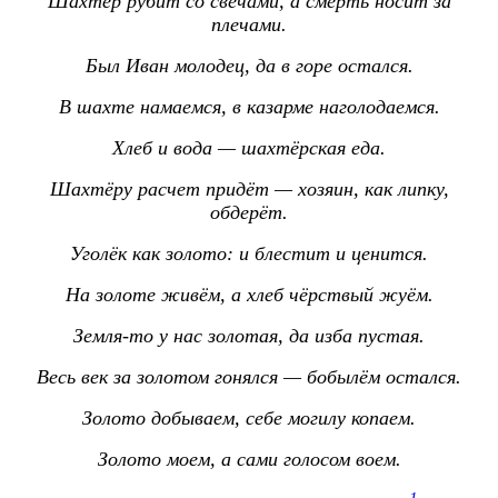
Шахтёр рубит со свечами, а смерть носит за
плечами.
Был Иван молодец, да в горе остался.
В шахте намаемся, в казарме наголодаемся.
Хлеб и вода — шахтёрская еда.
Шахтёру расчет придёт — хозяин, как липку,
обдерёт.
Уголёк как золото: и блестит и ценится.
На золоте живём, а хлеб чёрствый жуём.
Земля-то у нас золотая, да изба пустая.
Весь век за золотом гонялся — бобылём остался.
Золото добываем, себе могилу копаем.
Золото моем, а сами голосом воем.