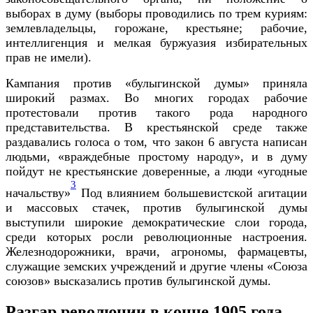
выборах в думу (выборы проводились по трем куриям:
землевладельцы, горожане, крестьяне; рабочие,
интеллигенция и мелкая буржуазия избирательных
прав не имели).
Кампания против «булыгинской думы» приняла
широкий размах. Во многих городах рабочие
протестовали против такого рода народного
представительства. В крестьянской среде также
раздавались голоса о том, что закон 6 августа написан
людьми, «враждебные простому народу», и в думу
пойдут не крестьянские доверенные, а люди «угодные
3
начальству»
Под влиянием большевистской агитации
и массовых стачек, против булыгинской думы
выступили широкие демократические слои города,
среди которых росли революционные настроения.
Железнодорожники, врачи, агрономы, фармацевты,
служащие земских учреждений и другие члены «Союза
союзов» высказались против булыгинской думы.
Разгар революции в конце 1905 года.