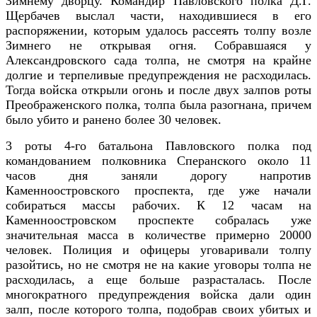
Зимнему дворцу. Командир Павловского полка Д.Г.
Щербачев выслал части, находившиеся в его
распоряжении, которым удалось рассеять толпу возле
Зимнего не открывая огня. Собравшаяся у
Александровского сада толпа, не смотря на крайне
долгие и терпеливые предупреждения не расходилась.
Тогда войска открыли огонь и после двух залпов роты
Преображенского полка, толпа была разогнана, причем
было убито и ранено более 30 человек.
3 роты 4-го батальона Павловского полка под
командованием полковника Сперанского около 11
часов дня заняли дорогу напротив
Каменноостровского проспекта, где уже начали
собираться массы рабочих. К 12 часам на
Каменноостровском проспекте собралась уже
значительная масса в количестве примерно 20000
человек. Полиция и офицеры уговаривали толпу
разойтись, но не смотря не на какие уговоры толпа не
расходилась, а еще больше разрасталась. После
многократного предупреждения войска дали один
залп, после которого толпа, подобрав своих убитых и