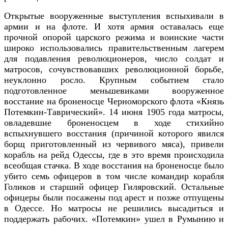
Открытые вооруженные выступления вспыхивали в
армии и на флоте. И хотя армия оставалась еще
прочной опорой царского режима и воинские части
широко использовались правительственным лагерем
для подавления революционеров, число солдат и
матросов, сочувствовавших революционной борьбе,
неуклонно росло. Крупным событием стало
подготовленное меньшевиками вооруженное
восстание на броненосце Черноморского флота «Князь
Потемкин-Таврический». 14 июня 1905 года матросы,
овладевшие броненосцем в ходе стихийно
вспыхнувшего восстания (причиной которого явился
борщ приготовленный из червивого мяса), привели
корабль на рейд Одессы, где в это время происходила
всеобщая стачка. В ходе восстания на броненосце было
убито семь офицеров в том числе командир корабля
Голиков и старший офицер Гиляровский. Остальные
офицеры были посажены под арест и позже отпущены
в Одессе. Но матросы не решились высадиться и
поддержать рабочих. «Потемкин» ушел в Румынию и