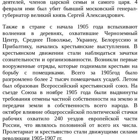
деятелей, членов царской семьи и самого царя. 4
февраля ими был убит бывший московский генерал-
губернатор великий князь Сергей Александрович.
Также в стране с начала 1905 года вспыхивают
волнения в деревнях, охватившие Черноземный
Центр, Среднее Поволжье, Украину, Белоруссию и
Прибалтику, начались крестьянские выступления. В
крестьянском движении стали наблюдаться зачатки
сознательности и организованности. Возникли первые
вооруженные отряды, которые поднимали крестьян на
борьбу с помещиками. Всего за 1905год было
разгромлено более 2 тысяч помещичьих усадеб. Летом
был образован Всероссийский крестьянский союз. На
съезде Союза в ноябре 1905 года были выдвинуты
требования отмены частной собственности на землю и
передачи земли в собственность всего народа. В
октябре влияние общероссийской политической стачки
рабочих охватило 240 уездов европейской части
России, что являлось половиной от всего их числа.
Пролетариат и крестьянство стали движущими силами
революции 1905-1907 гг.