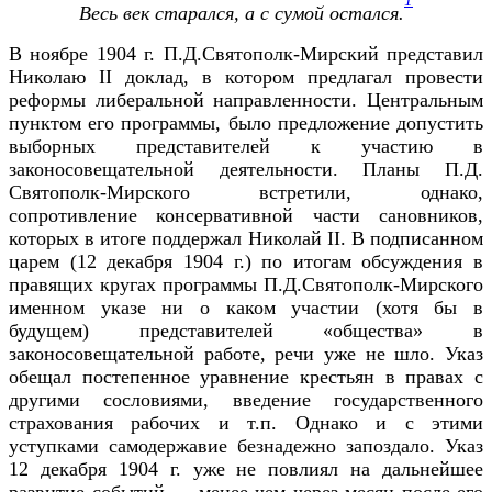
1
Весь век старался, а с сумой остался.
В ноябре 1904 г. П.Д.Святополк-Мирский представил
Николаю II доклад, в котором предлагал провести
реформы либеральной направленности. Центральным
пунктом его программы, было предложение допустить
выборных представителей к участию в
законосовещательной деятельности. Планы П.Д.
Святополк-Мирского встретили, однако,
сопротивление консервативной части сановников,
которых в итоге поддержал Николай II. В подписанном
царем (12 декабря 1904 г.) по итогам обсуждения в
правящих кругах программы П.Д.Святополк-Мирского
именном указе ни о каком участии (хотя бы в
будущем) представителей «общества» в
законосовещательной работе, речи уже не шло. Указ
обещал постепенное уравнение крестьян в правах с
другими сословиями, введение государственного
страхования рабочих и т.п. Однако и с этими
уступками самодержавие безнадежно запоздало. Указ
12 декабря 1904 г. уже не повлиял на дальнейшее