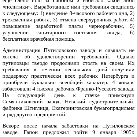
еще слепо шло за Гапоном и избегало какой либо
«политики». Выработанные ими требования сводились
к следующему: 1) введение 8-часового рабочего дня, 2)
трехсменная работа, 3) отмена сверхурочных работ, 4)
повышение заработной платы чернорабочим, 5)
улучшение санитарного состояния завода, 6)
бесплатная врачебная помощь.
Администрация Путиловского завода и слышать не
хотела об удовлетворении требований. Однако
путиловцы твердо продолжали стоять на своем. Их
требования в течении нескольких дней получили
поддержку практически всех рабочих Петербурга и
приобрели буквально всеобщий характер. 4 января
забастовали 4 тысячи рабочих Франко-Русского завода.
На следующий день к стачке примкнули
Семянниковский завод, Невский судостроительный,
фабрика Штиглица, Екатеринговская бумагопрядильня
и ряд других предприятий.
Вскоре после начала забастовки на Путиловском
заводе, Гапон предложил пойти 9 января 1905г.