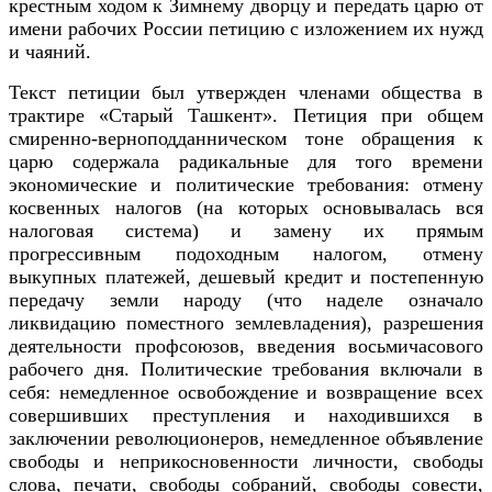
крестным ходом к Зимнему дворцу и передать царю от
имени рабочих России петицию с изложением их нужд
и чаяний.
Текст петиции был утвержден членами общества в
трактире «Старый Ташкент». Петиция при общем
смиренно-верноподданническом тоне обращения к
царю содержала радикальные для того времени
экономические и политические требования: отмену
косвенных налогов (на которых основывалась вся
налоговая система) и замену их прямым
прогрессивным подоходным налогом, отмену
выкупных платежей, дешевый кредит и постепенную
передачу земли народу (что наделе означало
ликвидацию поместного землевладения), разрешения
деятельности профсоюзов, введения восьмичасового
рабочего дня. Политические требования включали в
себя: немедленное освобождение и возвращение всех
совершивших преступления и находившихся в
заключении революционеров, немедленное объявление
свободы и неприкосновенности личности, свободы
слова, печати, свободы собраний, свободы совести,