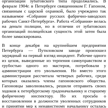
организаций зубатовского типа продолжались. В
феврале 1904г. в Петербурге священником Г. Гапоном,
связанным с царской охранкой, было учреждено так
называемое «Собрание русских фабрично-заводских
рабочих Санкт-Петербурга». Работа «Собрания» велась
на деньги полиции, но в отличии от зубатовских
организаций полицейская сущность этой затеи была
более замаскирована.
В конце декабря на крупнейшем предприятии
Петербурга — Путиловском заводе произошел
заурядный на первый взгляд инцидент. Рабочие одного
из цехов, выведенные из терпения самоуправством и
грубостью одного из мастеров, потребовали у
администрации его увольнения.
Но вместо этого
администрация рассчитала четверых рабочих, среди
которых оказались члены гапоновского общества.
Гапоновцы заволновались, решили отправить своих
ходоков к петербургскому градоначальнику и старшему
фабричному инспектору. Но их просьба о
восстановлении в должности уволенных сотрудников
и принятии мер к ненавистному начальнику осталась