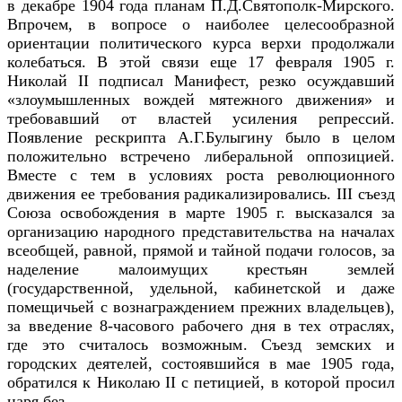
в декабре 1904 года планам П.Д.Святополк-Мирского.
Впрочем, в вопросе о наиболее целесообразной
ориентации политического курса верхи продолжали
колебаться. В этой связи еще 17 февраля 1905 г.
Николай II подписал Манифест, резко осуждавший
«злоумышленных вождей мятежного движения» и
требовавший от властей усиления репрессий.
Появление рескрипта А.Г.Булыгину было в целом
положительно встречено либеральной оппозицией.
Вместе с тем в условиях роста революционного
движения ее требования радикализировались. III съезд
Союза освобождения в марте 1905 г. высказался за
организацию народного представительства на началах
всеобщей, равной, прямой и тайной подачи голосов, за
наделение малоимущих крестьян землей
(государственной, удельной, кабинетской и даже
помещичьей с вознаграждением прежних владельцев),
за введение 8-часового рабочего дня в тех отраслях,
где это считалось возможным. Съезд земских и
городских деятелей, состоявшийся в мае 1905 года,
обратился к Николаю II с петицией, в которой просил
царя без