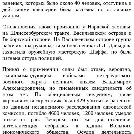
раненых, которых было около 40 человек, отступила и
действиями кавалерии была рассеяна по остальным
улицам.
Столкновения также произошли у Нарвской заставы,
на Шлиссербургском тракте, Васильевском острове и
Выборгской стороне. На Васильевском острове группа
рабочих под руководством большевика Л.Д. Давыдова
захватила оружейную мастерскую Шаффа, но была
изгнана оттуда полицией.
Приказ о применении силы был отдан, вероятно,
главнокомандующим войсками петербургского
военного округа великим князем Владимиром
Александровичем, но письменных свидетельств об
этом нет. По официальным сведениям, после
«кровавого воскресения» было 429 убитых и раненых;
по данным независимого расследования адвокатской
комиссии, погибло 4600 человек, 1200 человек умерло
позже от ран. Вечером того же дня столичная
интеллигенция собралась в здании Вольного
экономического общества. Осудив деятельность