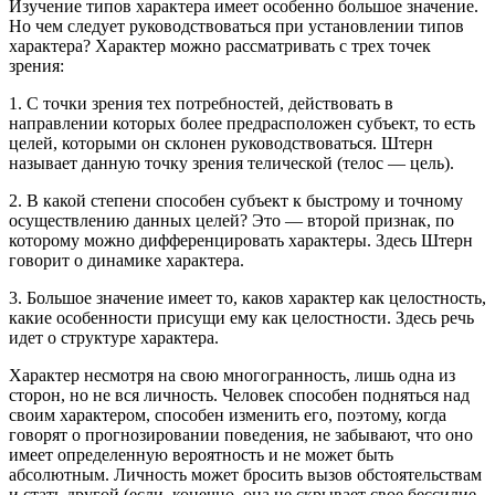
Изучение типов характера имеет особенно большое значение.
Но чем следует руководствоваться при установлении типов
характера? Характер можно рассматривать с трех точек
зрения:
1. С точки зрения тех потребностей, действовать в
направлении которых более предрасположен субъект, то есть
целей, которыми он склонен руководствоваться. Штерн
называет данную точку зрения телической (телос — цель).
2. В какой степени способен субъект к быстрому и точному
осуществлению данных целей? Это — второй признак, по
которому можно дифференцировать характеры. Здесь Штерн
говорит о динамике характера.
3. Большое значение имеет то, каков характер как целостность,
какие особенности присущи ему как целостности. Здесь речь
идет о структуре характера.
Характер несмотря на свою многогранность, лишь одна из
сторон, но не вся личность. Человек способен подняться над
своим характером, способен изменить его, поэтому, когда
говорят о прогнозировании поведения, не забывают, что оно
имеет определенную вероятность и не может быть
абсолютным. Личность может бросить вызов обстоятельствам
и стать другой (если, конечно, она не скрывает свое бессилие