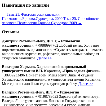
Навигация по записям
←
Тема 21. Факторы социализации.
Психология.Ершова,Суроедова, 2009
Тема 25. Способности
человека.Психология.Ершова.Суроедова 2009
→
Отзывы
Дмитрий Ростов-на-Дону, ДГТУ, «Технология
машиностроения».
+79888997762 Добрый вечер. Хочу вам
порекомендовать организацию «Студент», которая занимается
выполнением курсовых, рефератов, контрольных работ для
студентов заочников.
Далее >>
Виктория Харьков, Харьковский национальный
университет имени В.Н. Каразина, «Прикладная физика».
+38939233496 Привет всем. Меня зовут Вика. Я студент
Харьковского национального университета имени Каразина.
Мне срочно надо было сдать курсовую работу.
Далее >>
Валерий Ростов-на-Дону, ДГТУ, «Технология
машиностроения».
+79198789522 Здравствуйте, меня зовут
Валера. Я – студент заочник Донского Государственного
Технического Университета, учусь на 4 курсе. Данная