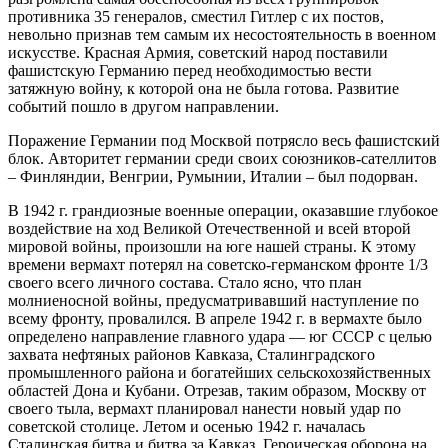
противника 35 генералов, сместил Гитлер с их постов,
невольно признав тем самым их несостоятельность в военном
искусстве. Красная Армия, советский народ поставили
фашистскую Германию перед необходимостью вести
затяжную войну, к которой она не была готова. Развитие
событий пошло в другом направлении.
Поражение Германии под Москвой потрясло весь фашистский
блок. Авторитет германии среди своих союзников-сателлитов
– Финляндии, Венгрии, Румынии, Италии – был подорван.
В 1942 г. грандиозные военные операции, оказавшие глубокое
воздействие на ход Великой Отечественной и всей второй
мировой войны, произошли на юге нашей страны. К этому
времени вермахт потерял на советско-германском фронте 1/3
своего всего личного состава. Стало ясно, что план
молниеносной войны, предусматривавший наступление по
всему фронту, провалился. В апреле 1942 г. в вермахте было
определено направление главного удара — юг СССР с целью
захвата нефтяных районов Кавказа, Сталинградского
промышленного района и богатейших сельскохозяйственных
областей Дона и Кубани. Отрезав, таким образом, Москву от
своего тыла, вермахт планировал нанести новый удар по
советской столице. Летом и осенью 1942 г. началась
Сталинская битва и битва за Кавказ. Героическая оборона на