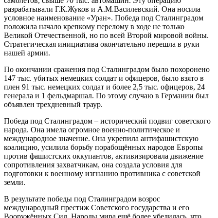
самолётов, свыше 70 тыс. автомашин. Эту операцию
разрабатывали Г.К.Жуков и А.М.Василевский. Она носила
условное наименование «Уран». Победа под Сталинградом
положила начало крепкому перелому в ходе не только
Великой Отечественной, но по всей Второй мировой войны.
Стратегическая инициатива окончательно перешла в руки
нашей армии.
По окончании сражения под Сталинградом было похоронено
147 тыс. убитых немецких солдат и офицеров, было взято в
плен 91 тыс. немецких солдат и более 2,5 тыс. офицеров, 24
генерала и 1 фельдмаршал. По этому случаю в Германии был
объявлен трехдневный траур.
Победа под Сталинградом – исторический подвиг советского
народа. Она имела огромное военно-политическое и
международное значение. Она укрепила антифашистскую
коалицию, усилила борьбу порабощённых народов Европы
против фашистских оккупантов, активизировала движение
сопротивления захватчикам, она создала условия для
подготовки к военному изгнанию противника с советской
земли.
В результате победы под Сталинградом возрос
международный престиж Советского государства и его
Вооружённых Сил. Народы мира ещё более убедилась, что