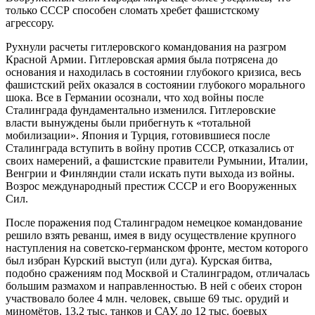
только СССР способен сломать хребет фашистскому
агрессору.
Рухнули расчеты гитлеровского командования на разгром
Красной Армии. Гитлеровская армия была потрясена до
основания и находилась в состоянии глубокого кризиса, весь
фашистский рейх оказался в состоянии глубокого морального
шока. Все в Германии осознали, что ход войны после
Сталинграда фундаментально изменился. Гитлеровские
власти вынуждены были прибегнуть к «тотальной
мобилизации». Япония и Турция, готовившиеся после
Сталинграда вступить в войну против СССР, отказались от
своих намерений, а фашистские правители Румынии, Италии,
Венгрии и Финляндии стали искать пути выхода из войны.
Возрос международный престиж СССР и его Вооруженных
Сил.
После поражения под Сталинградом немецкое командование
решило взять реванш, имея в виду осуществление крупного
наступления на советско-германском фронте, местом которого
был избран Курский выступ (или дуга). Курская битва,
подобно сражениям под Москвой и Сталинградом, отличалась
большим размахом и направленностью. В ней с обеих сторон
участвовало более 4 млн. человек, свыше 69 тыс. орудий и
миномётов, 13,2 тыс. танков и САУ, до 12 тыс. боевых