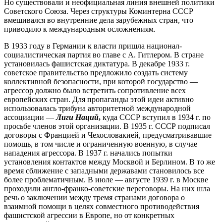
Но существовали и неофициальная линия внешней политики
Советского Союза. Через структуры Коминтерна СССР
вмешивался во внутренние дела зарубежных стран, что
приводило к международным осложнениям.
В 1933 году в Германии к власти пришла национал-
социалистическая партия во главе с А. Гитлером. В стране
установилась фашистская диктатура. В декабре 1933 г.
советское правительство предложило создать систему
коллективной безопасности, при которой государство —
агрессор должно было встретить сопротивление всех
европейских стран. Для пропаганды этой идеи активно
использовалась трибуна авторитетной международной
ассоциации —
Лиги Наций
,
куда СССР вступил в 1934 г. по
просьбе членов этой организации. В 1935 г. СССР подписал
договоры с Францией и Чехословакией, предусматривавшие
помощь, в том числе и ограниченную военную, в случае
нападения агрессора. В 1937 г. начались попытки
установления контактов между Москвой и Берлином. В то же
время сближение с западными державами становилось все
более проблематичным. В июле — августе 1939 г. в Москве
проходили англо-франко-советские переговоры. На них шла
речь о заключении между тремя странами договора о
взаимной помощи в целях совместного противодействия
фашистской агрессии в Европе, но от конкретных