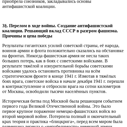
приобрела союзников, закладывались основы
антифашистской коалиции.
3
§
. Перелом в ходе войны. Создание антифашистской
коалиции. Решающий вклад СССР в разгром фашизма.
Причины и цена победы
Результаты гигантских усилий советской страны, её народа,
воинов армии и флота положительно сказались на обстановке
на фронтах. Никогда фашистская армия не несла таких
больших потерь, как в боях с советскими войсками. В
результате тяжёлой и изнурительной борьбы советскими
войсками удалось остановить противника на всём
стратегическом фронте в конце 1941 г. Измотав в тяжёлых
боях врага, советские войска в начале декабря 1941 г. перешли
в контрнаступление и отбросили врага на сотни километров
от Москвы, освободили тысячи населённых пунктов.
Историческая битва под Москвой была решающим событием
первого года Великой Отечественной войны. Это было
первое крупное поражение немецко-фашистских войск во
второй мировой войне. Потерпела полный и окончательный
крах теория и практика «блицкрига», перед всем миром была
развенчана легенда о «непобедимости» немецкой армии.