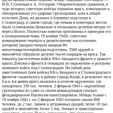
И.В. Сталиным и А. Гитлером. Оборонительные сражения, в
ходе которых советские войска отражали врага, изматывали и
обескровливали его ударные группировки, шли в общей
излучине Дона, на дальних и ближних подступах к
Сталинграду, в самом городе, где немцы в некоторых местах
были остановлены буквально в нескольких десятков метрах от
берега Волги. Полностью измотав противника и принудив его
к позиционным боям, 19 ноября 1942г. советское
командование перешло к решительному наступлению,
которому предшествовала мощная 80-
минутнаяартиллерийская подготовка. 3500 орудий и
миномётов обрушили десятки тысяч снарядов на врага. Так
началось наступление войск Юго-Западного фронта и правого
крыла Донского фронта в операции по окружению и разгрому
немецких войск под Сталинградом. На пятый день
ожесточённых боёв войска Юго-Западного и Сталинградского
фронтов соединились в районе города Калач, в результате чего
6-я и 4-я армии врага оказались в полном окружении, где
находились 330 тыс. человек. 2 февраля 1943 г. окружённая
группировка во главе со своим командующим генерал-
фельдмаршалом Паулюсом капитулировала. Немцы только с
19 ноября 1942 г. по 2 февраля 1943 потеряли свыше 800
человек, до 2 тыс. танков и штурмовых орудий, более 10 тыс.
орудий и миномётов, более 3 тыс. боевых и транспортных