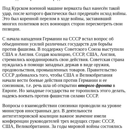
Под Курском военной машине вермахта был нанесён такой
удар, после которого фактически был предрешён исход войны.
Это был коренной перелом в ходе войны, заставивший
многих политиков всех воюющих сторон пересмотреть свои
позиции.
С начала нападения Германии на СССР встал вопрос об
объединении усилий различных государств для борьбы
против фашизма. В поддержку Советского Союза выступили
США и Англия. Создав коалицию, СССР, США, Англия,
стремились координировать свои действия. Советская страна
нуждалась в помощи западных держав в виде оружия,
продовольствия, промышленных товаров. Правительство
СССР добивалось того, чтобы США и Великобритания
начали вести боевые действия против Германии и ее
союзников, т.е. речь шла об открытии
второго фронта
в
Европе. Но западные государства не торопились этого делать,
надеясь воевать против фашистов силами СССР.
Вопросы о взаимодействии союзники проводили на уровне
министров иностранных дел. В деятельности
антигитлеровской коалиции важное значение имели
конференции руководителей трех ведущих стран: СССР,
США, Великобритании. За годы мировой войны состоялись