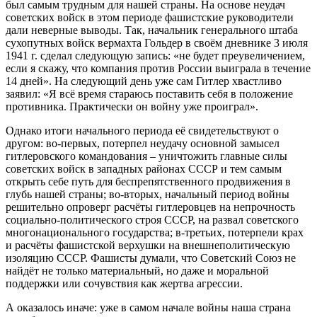
был самым трудным для нашей страны. На основе неудач
советских войск в этом периоде фашистские руководители
дали неверные выводы. Так, начальник генерального штаба
сухопутных войск вермахта Гольдер в своём дневнике 3 июля
1941 г. сделал следующую запись: «не будет преувеличением,
если я скажу, что компания против России выиграла в течение
14 дней». На следующий день уже сам Гитлер хвастливо
заявил: «Я всё время стараюсь поставить себя в положение
противника. Практически он войну уже проиграл».
Однако итоги начального периода её свидетельствуют о
другом: во-первых, потерпел неудачу основной замысел
гитлеровского командования – уничтожить главные силы
советских войск в западных районах СССР и тем самым
открыть себе путь для беспрепятственного продвижения в
глубь нашей страны; во-вторых, начальный период войны
решительно опроверг расчёты гитлеровцев на непрочность
социально-политического строя СССР, на развал советского
многонационального государства; в-третьих, потерпели крах
и расчёты фашистской верхушки на внешнеполитическую
изоляцию СССР. Фашисты думали, что Советский Союз не
найдёт не только материальный, но даже и моральной
поддержки или сочувствия как жертва агрессии.
А оказалось иначе: уже в самом начале войны наша страна