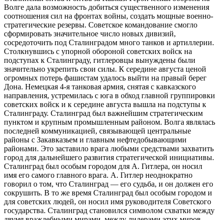
Волге дала возможность добиться существенного изменения
соотношения сил на фронтах войны, создать мощные военно-
стратегические резервы. Советское командование смогло
сформировать значительное число новых дивизий,
сосредоточить под Сталинградом много танков и артиллерии.
Столкнувшись с упорной обороной советских войск на
подступах к Сталинграду, гитлеровцы вынуждены были
значительно укрепить свои силы. К середине августа ценой
огромных потерь фашистам удалось выйти на правый берег
Дона. Немецкая 4-я танковая армия, снятая с кавказского
направления, устремилась с юга в обход главной группировки
советских войск и к середине августа вышла на подступы к
Сталинграду. Сталинград был важнейшим стратегическим
пунктом и крупным промышленным районом. Волга являлась
последней коммуникацией, связывающей центральные
районы с Закавказьем и главным нефтедобывающими
районами. Это заставило врага любыми средствами захватить
город для дальнейшего развития стратегической инициативы.
Сталинград был особым городом для А. Гитлера, он носил
имя его самого главного врага. А. Гитлер неоднократно
говорил о том, что Сталинград — его судьба, и он должен его
сокрушить. В то же время Сталинград был особым городом и
для советских людей, он носил имя руководителя Советского
государства. Сталинград становился символом схватки между
двумя враждебными мирами, между лидерами этих миров —