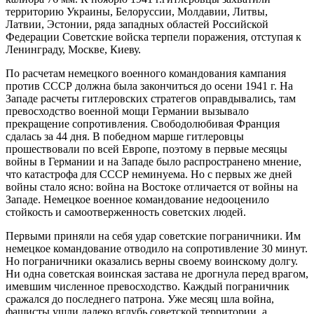
территорию Украины, Белоруссии, Молдавии, Литвы,
Латвии, Эстонии, ряда западных областей Российской
Федерации Советские войска терпели поражения, отступая к
Ленинграду, Москве, Киеву.
По расчетам немецкого военного командования кампания
против СССР должна была закончиться до осени 1941 г. На
Западе расчеты гитлеровских стратегов оправдывались, там
превосходство военной мощи Германии вызывало
прекращение сопротивления. Свободолюбивая Франция
сдалась за 44 дня. В победном марше гитлеровцы
прошествовали по всей Европе, поэтому в первые месяцы
войны в Германии и на Западе было распространено мнение,
что катастрофа для СССР неминуема. Но с первых же дней
войны стало ясно: война на Востоке отличается от войны на
Западе. Немецкое военное командование недооценило
стойкость и самоотверженность советских людей.
Первыми приняли на себя удар советские пограничники. Им
немецкое командование отводило на сопротивление 30 минут.
Но пограничники оказались верны своему воинскому долгу.
Ни одна советская воинская застава не дрогнула перед врагом,
имевшим численное превосходство. Каждый пограничник
сражался до последнего патрона. Уже месяц шла война,
фашисты ушли далеко вглубь советской территории, а