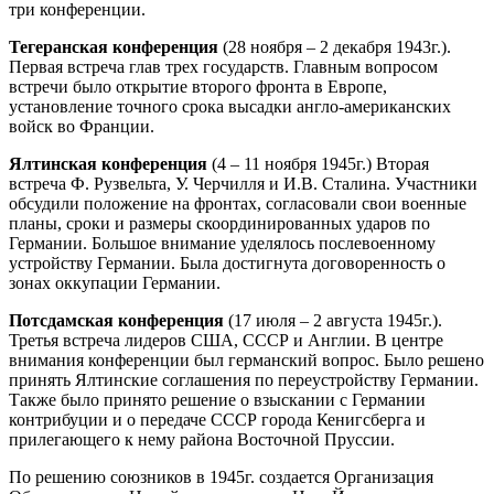
три конференции.
Тегеранская конференция
(28 ноября – 2 декабря 1943г.).
Первая встреча глав трех государств. Главным вопросом
встречи было открытие второго фронта в Европе,
установление точного срока высадки англо-американских
войск во Франции.
Ялтинская конференция
(4 – 11 ноября 1945г.) Вторая
встреча Ф. Рузвельта, У. Черчилля и И.В. Сталина. Участники
обсудили положение на фронтах, согласовали свои военные
планы, сроки и размеры скоординированных ударов по
Германии. Большое внимание уделялось послевоенному
устройству Германии. Была достигнута договоренность о
зонах оккупации Германии.
Потсдамская конференция
(17 июля – 2 августа 1945г.).
Третья встреча лидеров США, СССР и Англии. В центре
внимания конференции был германский вопрос. Было решено
принять Ялтинские соглашения по переустройству Германии.
Также было принято решение о взыскании с Германии
контрибуции и о передаче СССР города Кенигсберга и
прилегающего к нему района Восточной Пруссии.
По решению союзников в 1945г. создается Организация