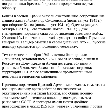
пограничники Брестской крепости продолжали держать
оборону.
Бойцы Красной Армии оказали ожесточенное сопротивление
фашистским войскам под Смоленском (июль-август 1941 г.),
при обороне Киева (июль-август 1941 г.), Одессы (август-
октябрь 1941 г.), Севастополя (ноябрь 1941 г.). Даже
гитлеровцев поражала сила сопротивления советских войск.
29 июня 1941 г. начальник штаба сухопутных войск Германии
генерал Ф. Гальдер отметил в своем дневнике, что «…русские
повсюду сражаются до последнего человека».
Тем не менее, к ноябрю 1941 г. немцы блокировали
Ленинград, остановились в 25-30 км от Москвы, вышли к
Ростову-на-Дону. Красная Армия потеряла убитыми и
ранеными 5 млн. чел. Захваченной оказалась огромная
территория СССР с ее важнейшими промышленными
центрами и зерновыми районами.
Причины поражения Красной Армии заключалась том, что на
военную машину врага работала вся экономика
оккупированных им стран Европы, его общий военно-
экономический потенциал вдвое превосходил то, чем
располагал СССР. Агрессоры имели почти двойное
превосходство в людях (5,5 млн. человек у Германии против