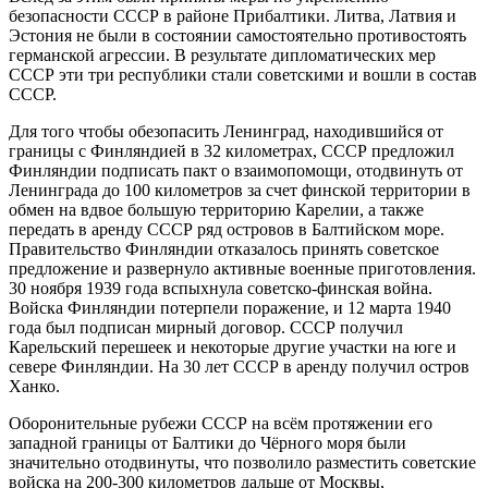
безопасности СССР в районе Прибалтики. Литва, Латвия и
Эстония не были в состоянии самостоятельно противостоять
германской агрессии. В результате дипломатических мер
СССР эти три республики стали советскими и вошли в состав
СССР.
Для того чтобы обезопасить Ленинград, находившийся от
границы с Финляндией в 32 километрах, СССР предложил
Финляндии подписать пакт о взаимопомощи, отодвинуть от
Ленинграда до 100 километров за счет финской территории в
обмен на вдвое большую территорию Карелии, а также
передать в аренду СССР ряд островов в Балтийском море.
Правительство Финляндии отказалось принять советское
предложение и развернуло активные военные приготовления.
30 ноября 1939 года вспыхнула советско-финская война.
Войска Финляндии потерпели поражение, и 12 марта 1940
года был подписан мирный договор. СССР получил
Карельский перешеек и некоторые другие участки на юге и
севере Финляндии. На 30 лет СССР в аренду получил остров
Ханко.
Оборонительные рубежи СССР на всём протяжении его
западной границы от Балтики до Чёрного моря были
значительно отодвинуты, что позволило разместить советские
войска на 200-300 километров дальше от Москвы,