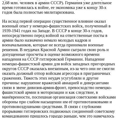
2,68 млн. человек в армии СССР). Германия уже длительное
время готовилась к войне, ее экономика уже к концу 30-х
годов была полностью милитаризована.
На исход первой операции существенное влияние оказал
военный опыт у немецко-фашистских войск, полученный в
1939-1941 годах на Западе. В СССР в конце 30-х годов,
непосредственно перед войной на ответственные посты в
армии было назначено немало молодых кадров и
военачальников, которые не всегда принимали военные
решения. В неудачах Красной Армии сыграли свою роль и
допущенные просчеты в оценке возможного времени
нападения на СССР гитлеровской Германии. Нападение
немецко-фашистской армии для войск западных пригородных
округов СССР оказалась внезапным, из-за чего они не смогли
оказать должный отпор войскам агрессора в приграничных
сражениях. Тяжесть этих неудач усугубляли и другие
причины: нарушение вражеской авиацией и диверсантами
связи в звене дивизия-армия-фронт, превосходство немецко-
фашистской армии в моторизации и как следствие, в
манёвренности, поспешная организация советскими войсками
обороны при слабом насыщении им её противотанковыми и
противовоздушными средствами. В связи с глубокими
прорывами гитлеровских подвижных соединений советскому
командованию пришлось гораздо раньше, чем это намечалось