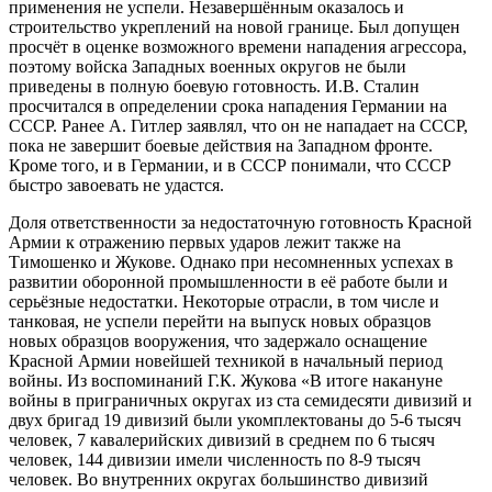
применения не успели. Незавершённым оказалось и
строительство укреплений на новой границе. Был допущен
просчёт в оценке возможного времени нападения агрессора,
поэтому войска Западных военных округов не были
приведены в полную боевую готовность. И.В. Сталин
просчитался в определении срока нападения Германии на
СССР. Ранее А. Гитлер заявлял, что он не нападает на СССР,
пока не завершит боевые действия на Западном фронте.
Кроме того, и в Германии, и в СССР понимали, что СССР
быстро завоевать не удастся.
Доля ответственности за недостаточную готовность Красной
Армии к отражению первых ударов лежит также на
Тимошенко и Жукове. Однако при несомненных успехах в
развитии оборонной промышленности в её работе были и
серьёзные недостатки. Некоторые отрасли, в том числе и
танковая, не успели перейти на выпуск новых образцов
новых образцов вооружения, что задержало оснащение
Красной Армии новейшей техникой в начальный период
войны. Из воспоминаний Г.К. Жукова «В итоге накануне
войны в приграничных округах из ста семидесяти дивизий и
двух бригад 19 дивизий были укомплектованы до 5-6 тысяч
человек, 7 кавалерийских дивизий в среднем по 6 тысяч
человек, 144 дивизии имели численность по 8-9 тысяч
человек. Во внутренних округах большинство дивизий