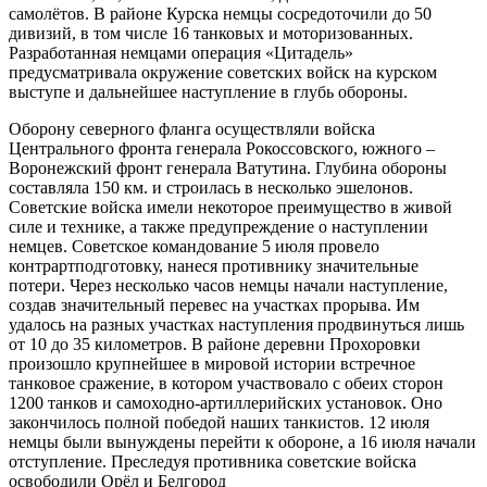
самолётов. В районе Курска немцы сосредоточили до 50
дивизий, в том числе 16 танковых и моторизованных.
Разработанная немцами операция «Цитадель»
предусматривала окружение советских войск на курском
выступе и дальнейшее наступление в глубь обороны.
Оборону северного фланга осуществляли войска
Центрального фронта генерала Рокоссовского, южного –
Воронежский фронт генерала Ватутина. Глубина обороны
составляла 150 км. и строилась в несколько эшелонов.
Советские войска имели некоторое преимущество в живой
силе и технике, а также предупреждение о наступлении
немцев. Советское командование 5 июля провело
контрартподготовку, нанеся противнику значительные
потери. Через несколько часов немцы начали наступление,
создав значительный перевес на участках прорыва. Им
удалось на разных участках наступления продвинуться лишь
от 10 до 35 километров. В районе деревни Прохоровки
произошло крупнейшее в мировой истории встречное
танковое сражение, в котором участвовало с обеих сторон
1200 танков и самоходно-артиллерийских установок. Оно
закончилось полной победой наших танкистов. 12 июля
немцы были вынуждены перейти к обороне, а 16 июля начали
отступление. Преследуя противника советские войска
освободили Орёл и Белгород