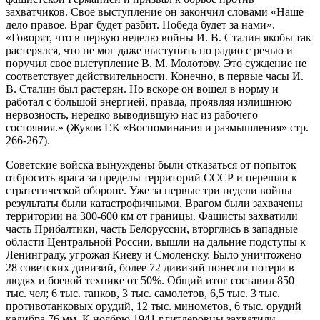
захватчиков. Свое выступление он закончил словами «Наше
дело правое. Враг будет разбит. Победа будет за нами».
«Говорят, что в первую неделю войны И. В. Сталин якобы так
растерялся, что не мог даже выступить по радио с речью и
поручил свое выступление В. М. Молотову. Это суждение не
соответствует действительности. Конечно, в первые часы И.
В. Сталин был растерян. Но вскоре он вошел в норму и
работал с большой энергией, правда, проявляя излишнюю
нервозность, нередко выводившую нас из рабочего
состояния.» (Жуков Г.К «Воспоминания и размышления» стр.
266-267).
Советские войска вынуждены были отказаться от попыток
отбросить врага за пределы территорий СССР и перешли к
стратегической обороне. Уже за первые три недели войны
результаты были катастрофичными. Врагом были захвачены
территории на 300-600 км от границы. Фашисты захватили
часть Прибалтики, часть Белоруссии, вторглись в западные
области Центральной России, вышли на дальние подступы к
Ленинграду, угрожая Киеву и Смоленску. Было уничтожено
28 советских дивизий, более 72 дивизий понесли потери в
людях и боевой технике от 50%. Общий итог составил 850
тыс. чел; 6 тыс. танков, 3 тыс. самолетов, 6,5 тыс. 3 тыс.
противотанковых орудий, 12 тыс. минометов, 6 тыс. орудий
калибра 76 мм. К ноябрю 1941 г.гитлеровцы захватили