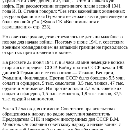
украинский хлеб, донецкий уголь, а затем и кавказскую
нефть. При рассмотрении оперативного плана весной 1941
года И. В. Сталин говорил: “Без этих важнейших жизненных
ресурсов фашистская Германия не сможет вести длительную и
большую войну”.» (Жуков Г.К «Воспоминания и
размышления» стр. 233).
Но советское руководство стремилось не дать ни малейшего
повода для начала войны. Поэтому в июне 1941 г. советским
военным командованием на западной границе не проводилось
открытых приготовлений к войне.
На рассвете 22 июня 1941 г. в 3 часа 30 мин немецкие войска
вторглись в пределы СССР. Войну против СССР начали 190
дивизий Германии и ее союзников — Италии, Венгрии,
Румынии, Финляндии. Против СССР было брошено 5,5 млн.
солдат и офицеров, 5 тыс. самолетов, 3,5 тыс. танков, 47 тыс.
орудий и минометов. Им противостояли 2,7 млн. советских
солдат и офицеров, 1,5 тыс. самолетов, 1,8 тыс. танков, 37,5
тыс. орудий и минометов.
Уже в 12 часов дня от имени Советского правительства с
обращением к народу по радио выступил заместитель
Председателя СНК и нарком иностранных дел СССР В.М.
Молотов. Он сообщил советскому народу о начале войны с
фашистcкой Германией и призвал к борьбе против