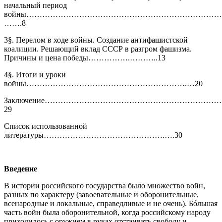
начальный период
войны…………………………………………………………………
…….8
3§. Перелом в ходе войны. Создание антифашистской
коалиции. Решающий вклад СССР в разгром фашизма.
Причины и цена победы…………….………..13
4§. Итоги и уроки
войны…………………………………………………….…20
Заключение………………………………………………………
29
Список использованной
литературы……………………………………….….30
Введение
В истории российского государства было множество войн,
разных по характеру (завоевательные и оборонительные,
всенародные и локальные, справедливые и не очень). Бóльшая
часть войн была оборонительной, когда российскому народу
приходилось с оружием в руках отстаивать свободу и