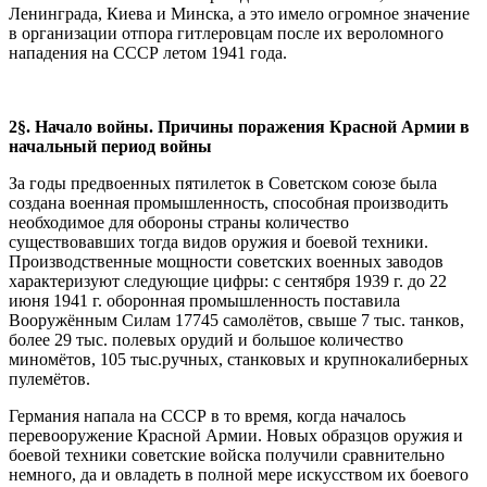
Ленинграда, Киева и Минска, а это имело огромное значение
в организации отпора гитлеровцам после их вероломного
нападения на СССР летом 1941 года.
2
§
. Начало войны. Причины поражения Красной Армии в
начальный период войны
За годы предвоенных пятилеток в Советском союзе была
создана военная промышленность, способная производить
необходимое для обороны страны количество
существовавших тогда видов оружия и боевой техники.
Производственные мощности советских военных заводов
характеризуют следующие цифры: с сентября 1939 г. до 22
июня 1941 г. оборонная промышленность поставила
Вооружённым Силам 17745 самолётов, свыше 7 тыс. танков,
более 29 тыс. полевых орудий и большое количество
миномётов, 105 тыс.ручных, станковых и крупнокалиберных
пулемётов.
Германия напала на СССР в то время, когда началось
перевооружение Красной Армии. Новых образцов оружия и
боевой техники советские войска получили сравнительно
немного, да и овладеть в полной мере искусством их боевого