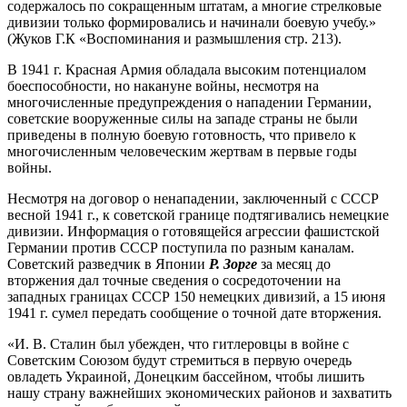
содержалось по сокращенным штатам, а многие стрелковые
дивизии только формировались и начинали боевую учебу.»
(Жуков Г.К «Воспоминания и размышления стр. 213).
В 1941 г. Красная Армия обладала высоким потенциалом
боеспособности, но накануне войны, несмотря на
многочисленные предупреждения о нападении Германии,
советские вооруженные силы на западе страны не были
приведены в полную боевую готовность, что привело к
многочисленным человеческим жертвам в первые годы
войны.
Несмотря на договор о ненападении, заключенный с СССР
весной 1941 г., к советской границе подтягивались немецкие
дивизии. Информация о готовящейся агрессии фашистской
Германии против СССР поступила по разным каналам.
Советский разведчик в Японии
Р. Зорге
за месяц до
вторжения дал точные сведения о сосредоточении на
западных границах СССР 150 немецких дивизий, а 15 июня
1941 г. сумел передать сообщение о точной дате вторжения.
«И. В. Сталин был убежден, что гитлеровцы в войне с
Советским Союзом будут стремиться в первую очередь
овладеть Украиной, Донецким бассейном, чтобы лишить
нашу страну важнейших экономических районов и захватить