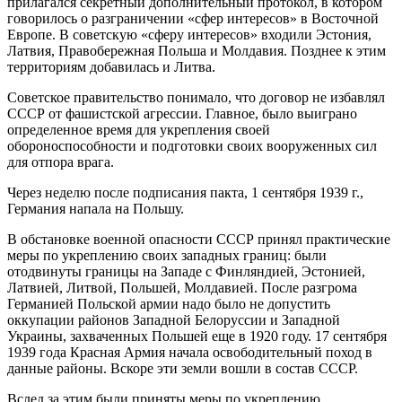
прилагался секретный дополнительный протокол, в котором
говорилось о разграничении «сфер интересов» в Восточной
Европе. В советскую «сферу интересов» входили Эстония,
Латвия, Правобережная Польша и Молдавия. Позднее к этим
территориям добавилась и Литва.
Советское правительство понимало, что договор не избавлял
СССР от фашистской агрессии. Главное, было выиграно
определенное время для укрепления своей
обороноспособности и подготовки своих вооруженных сил
для отпора врага.
Через неделю после подписания пакта, 1 сентября 1939 г.,
Германия напала на Польшу.
В обстановке военной опасности СССР принял практические
меры по укреплению своих западных границ: были
отодвинуты границы на Западе с Финляндией, Эстонией,
Латвией, Литвой, Польшей, Молдавией. После разгрома
Германией Польской армии надо было не допустить
оккупации районов Западной Белоруссии и Западной
Украины, захваченных Польшей еще в 1920 году. 17 сентября
1939 года Красная Армия начала освободительный поход в
данные районы. Вскоре эти земли вошли в состав СССР.
Вслед за этим были приняты меры по укреплению