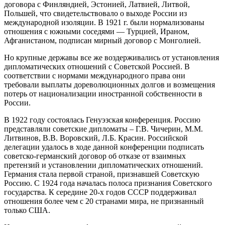
договора с Финляндией, Эстонией, Латвией, Литвой,
Польшей, что свидетельствовало о выходе России из
международной изоляции. В 1921 г. были нормализованы
отношения с южными соседями — Турцией, Ираном,
Афганистаном, подписан мирный договор с Монголией.
Но крупные державы все же воздерживались от установления
дипломатических отношений с Советской Россией. В
соответствии с нормами международного права они
требовали выплаты дореволюционных долгов и возмещения
потерь от национализации иностранной собственности в
России.
В 1922 году состоялась Генуэзская конференция. Россию
представляли советские дипломаты – Г.В. Чичерин, М.М.
Литвинов, В.В. Воровский, Л.Б. Красин. Российской
делегации удалось в ходе данной конференции подписать
советско-германский договор об отказе от взаимных
претензий и установлении дипломатических отношений.
Германия стала первой страной, признавшей Советскую
Россию. С 1924 года началась полоса признания Советского
государства. К середине 20-х годов СССР поддерживал
отношения более чем с 20 странами мира, не признанный
только США.