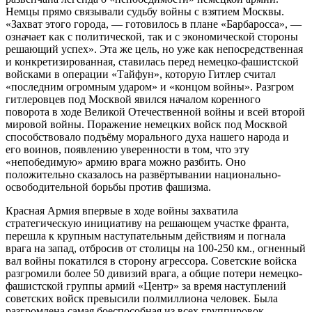
Немцы прямо связывали судьбу войны с взятием Москвы.
«Захват этого города, — готовилось в плане «Барбаросса», —
означает как с политической, так и с экономической стороны
решающий успех». Эта же цель, но уже как непосредственная
и конкретизированная, ставилась перед немецко-фашистской
войсками в операции «Тайфун», которую Гитлер считал
«последним огромным ударом» и «концом войны». Разгром
гитлеровцев под Москвой явился началом коренного
поворота в ходе Великой Отечественной войны и всей второй
мировой войны. Поражение немецких войск под Москвой
способствовало подъёму морального духа нашего народа и
его воинов, появлению уверенности в том, что эту
«непобедимую» армию врага можно разбить. Оно
положительно сказалось на развёртывании национально-
освободительной борьбы против фашизма.
Красная Армия впервые в ходе войны захватила
стратегическую инициативу на решающем участке франта,
перешла к крупным наступательным действиям и погнала
врага на запад, отбросив от столицы на 100-250 км., огненный
вал войны покатился в сторону агрессора. Советские войска
разгромили более 50 дивизий врага, а общие потери немецко-
фашистской группы армий «Центр» за время наступлений
советских войск превысили полмиллиона человек. Была
разгромлена самая боеспособная из всех группировок