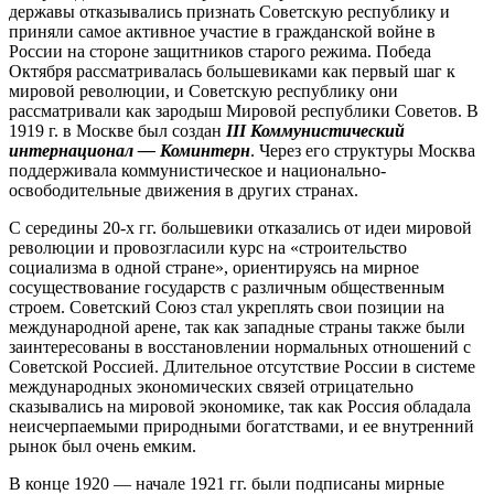
державы отказывались признать Советскую республику и
приняли самое активное участие в гражданской войне в
России на стороне защитников старого режима. Победа
Октября рассматривалась большевиками как первый шаг к
мировой революции, и Советскую республику они
рассматривали как зародыш Мировой республики Советов. В
1919 г. в Москве был создан
III Коммунистический
интернационал — Коминтерн
. Через его структуры Москва
поддерживала коммунистическое и национально-
освободительные движения в других странах.
С середины 20-х гг. большевики отказались от идеи мировой
революции и провозгласили курс на «строительство
социализма в одной стране», ориентируясь на мирное
сосуществование государств с различным общественным
строем. Советский Союз стал укреплять свои позиции на
международной арене, так как западные страны также были
заинтересованы в восстановлении нормальных отношений с
Советской Россией. Длительное отсутствие России в системе
международных экономических связей отрицательно
сказывались на мировой экономике, так как Россия обладала
неисчерпаемыми природными богатствами, и ее внутренний
рынок был очень емким.
В конце 1920 — начале 1921 гг. были подписаны мирные