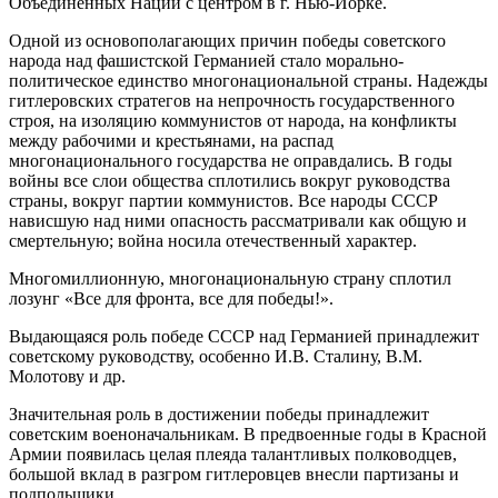
Объединенных Наций с центром в г. Нью-Йорке.
Одной из основополагающих причин победы советского
народа над фашистской Германией стало морально-
политическое единство многонациональной страны. Надежды
гитлеровских стратегов на непрочность государственного
строя, на изоляцию коммунистов от народа, на конфликты
между рабочими и крестьянами, на распад
многонационального государства не оправдались. В годы
войны все слои общества сплотились вокруг руководства
страны, вокруг партии коммунистов. Все народы СССР
нависшую над ними опасность рассматривали как общую и
смертельную; война носила отечественный характер.
Многомиллионную, многонациональную страну сплотил
лозунг «Все для фронта, все для победы!».
Выдающаяся роль победе СССР над Германией принадлежит
советскому руководству, особенно И.В. Сталину, В.М.
Молотову и др.
Значительная роль в достижении победы принадлежит
советским военоначальникам. В предвоенные годы в Красной
Армии появилась целая плеяда талантливых полководцев,
большой вклад в разгром гитлеровцев внесли партизаны и
подпольщики.