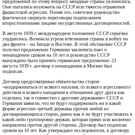
предложений по этому вопросу западные страны уклонились.
Они пытались возложить на СССР всю тяжесть отражения
фашистской агрессии. Поняв это, советское руководство
фактически свернуло переговоры подписанием
второстепенными лицами несущественных договоренностей.
В августе 1939 г. международное положение СССР серьёзно
ухудшилось. Возникла угроза втягивания страны в войну на
два фронта – на Западе и Востоке. В этой обстановке СССР
получил предложение Германии заключить пакт о
ненападении сроком на 10 лет и руководство СССР
вынуждено было принять германское предложение: 23
августа 1939 г. договор о ненападении в Москве был
подписан.
Договор предусматривал обязательства сторон
«воздерживаться от всякого насилия, от всякого агрессивного
действия и всякого нападения в отношении друг друга как
отдельно, так и совместно с другими державами» СССР и
Германия заявили, что не будут поддерживать ни в какой
форме агрессию третьей державы против любой из
договаривающихся сторон, равно как и не будут участвовать в
какой-либо группировке держав, которая прямо или косвенно
направлена против другой стороны. Договор был подписан
сроком на 10 лет. Как утверждают исследователи, к договору