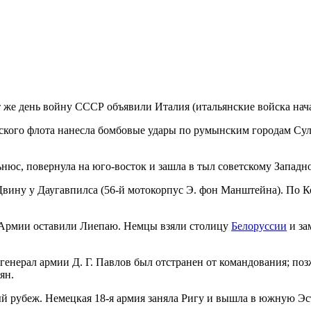
т же день войну СССР объявили Италия (итальянские войска нач
ского флота нанесла бомбовые удары по румынским городам Су
нюс, повернула на юго-восток и зашла в тыл советскому Западн
Двину у Даугавпилса (56-й мотокорпус Э. фон Манштейна). По К
й Армии оставили Лиепаю. Немцы взяли столицу
Белоруссии
и за
генерал армии Д. Г. Павлов был отстранен от командования; по
ян.
й рубеж. Немецкая 18-я армия заняла Ригу и вышла в южную Э