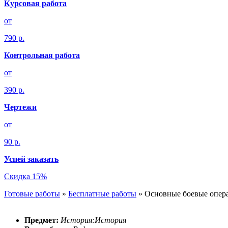
Курсовая работа
от
790 р.
Контрольная работа
от
390 р.
Чертежи
от
90 р.
Успей заказать
Скидка 15%
Готовые работы
»
Бесплатные работы
»
Основные боевые опера
Предмет:
История:История