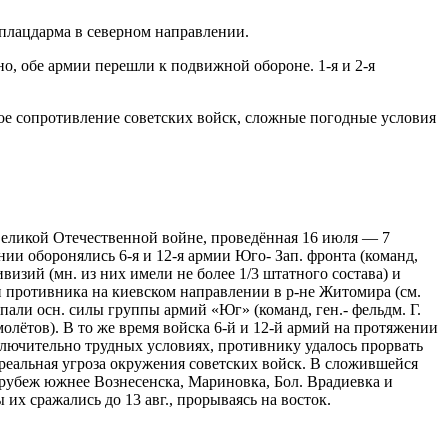
о плацдарма в северном направлении.
но, обе армии перешли к подвижной обороне. 1-я и 2-я
ное сопротивление советских войск, сложные погодные условия
Великой Отечественной войне, проведённая 16 июля — 7
ии оборонялись 6-я и 12-я армии Юго- Зап. фронта (команд,
визий (мн. из них имели не более 1/3 штатного состава) и
мии противника на киевском направлении в р-не Житомира (см.
пали осн. силы группы армий «Юг» (команд, ген.- фельдм. Г.
амолётов). В то же время войска 6-й и 12-й армий на протяжении
ключительно трудных условиях, противнику удалось прорвать
реальная угроза окружения советских войск. В сложившейся
а рубеж южнее Вознесенска, Мариновка, Бол. Врадиевка и
х сражались до 13 авг., прорываясь на восток.