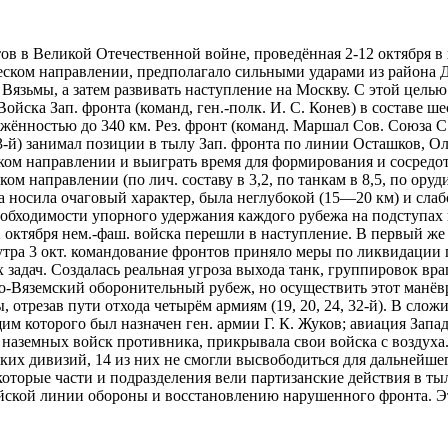
ов в Великой Отечественной войне, проведённая 2-12 октября 
ческом направлении, предполагало сильными ударами из района
е Вязьмы, а затем развивать наступление на Москву. С этой цел
Войска Зап. фронта (команд, ген.-полк. И. С. Конев) в составе шес
яжённостью до 340 км. Рез. фронт (команд. Маршал Сов. Союза С
33-й) занимал позиции в тылу Зап. фронта по линии Осташков, О
ом направлении и выиграть время для формирования и сосредот
ом направлении (по лич. составу в 3,2, по танкам в 8,5, по ору
а носила очаговый характер, была неглубокой (15—20 км) и сла
необходимости упорного удержания каждого рубежа на подступах
 октября нем.-фаш. войска перешли в наступление. В первый же
 утра 3 окт. командование фронтов приняло меры по ликвидаци
 задач. Создалась реальная угроза выхода танк, группировок вра
ко-Вяземский оборонительный рубеж, но осуществить этот манёв
 отрезав пути отхода четырём армиям (19, 20, 24, 32-й). В слож
 которого был назначен ген. армии Г. К. Жуков; авиация Запад
наземных войск противника, прикрывала свои войска с воздуха
ких дивизий, 14 из них не смогли высвободиться для дальнейше
торые части и подразделения вели партизанские действия в тыл
ской линии обороны и восстановлению нарушенного фронта. Эт