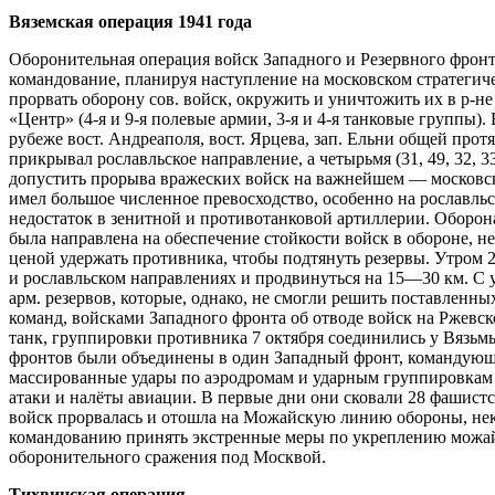
Вяземская операция 1941 года
Оборонительная операция войск Западного и Резервного фронт
командование, планируя наступление на московском стратеги
прорвать оборону сов. войск, окружить и уничтожить их в р-н
«Центр» (4-я и 9-я полевые армии, 3-я и 4-я танковые группы). 
рубеже вост. Андреаполя, вост. Ярцева, зап. Ельни общей прот
прикрывал рославльское направление, а четырьмя (31, 49, 32, 
допустить прорыва вражеских войск на важнейшем — московск
имел большое численное превосходство, особенно на рославльск
недостаток в зенитной и противотанковой артиллерии. Оборон
была направлена на обеспечение стойкости войск в обороне, 
ценой удержать противника, чтобы подтянуть резервы. Утром 2
и рославльском направлениях и продвинуться на 15—30 км. С
арм. резервов, которые, однако, не смогли решить поставленных
команд, войсками Западного фронта об отводе войск на Ржевс
танк, группировки противника 7 октября соединились у Вязьмы,
фронтов были объединены в один Западный фронт, командующим
массированные удары по аэродромам и ударным группировкам 
атаки и налёты авиации. В первые дни они сковали 28 фашистс
войск прорвалась и отошла на Можайскую линию обороны, неко
командованию принять экстренные меры по укреплению можай
оборонительного сражения под Москвой.
Тихвинская операция