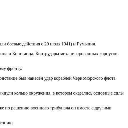
али боевые действия с 20 июля 1941) и Румыния.
лина и Констанца. Контрудары механизированных корпусов
ому фронту.
онстанце был нанесён удар кораблей Черноморского флота
мкнули кольцо окружения, в котором оказались основные силы
зже по решению военного трибунала он вместе с другими
стонию.