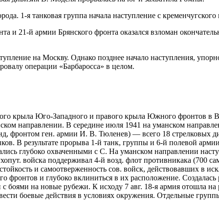
орода. 1-я танковая группа начала наступление с кременчугског
нта и 21-й армии Брянского фронта оказался взломан окончатель
ступление на Москву. Однако позднее начало наступления, упор
ровалу операции «Барбаросса» в целом.
евого крыла Юго-Западного и правого крыла Южного фронтов в 
анском направлении. В середине июля 1941 на уманском направлен
д, фронтом ген. армии И. В. Тюленев) — всего 18 стрелковых ди
танков. В результате прорыва 1-й танк, группы и 6-й полевой ар
зались глубоко охваченными с С. На уманском направлении насту
Сухопут. войска поддерживал 4-й возд. флот противникака (700 с
стойкость и самоотверженность сов. войск, действовавших в ис
 фронтов и глубоко вклиниться в их расположение. Создалась 
 с боями на новые рубежи. К исходу 7 авг. 18-я армия отошла н
ести боевые действия в условиях окружения. Отдельные группы и