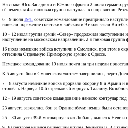
На стыке Юго-Западного и Южного фронта 2 июля германо-рум
её немецкая 4-я танковая группа наступала в направление Резек
6 – 9 июля
1941
советское командование предприняло наступле
нанесли поражение советским войскам и 9 июля взяли Витебск.
10 – 12 июля группа армий «Север» продолжила наступление на
наступление на московском направлении. 2-я танковая группа 
16 июля немецкие войска вступили в Смоленск, при этом в окру
оттеснила Отдельную Приморскую армию к Одессе.
Немецкое командование 19 июля почти на три недели приостан
К 5 августа бои в Смоленском «котле» завершились, через Днеп
7 – 8 августа немецкие войска прорвали оборону 8-й Армии и 
отошёл к Нарве, а 10-й стрелковый корпус к Таллину. Возобн
12 – 19 августа советское командование нанесло контрудар по
23 августа завязались бои за Ораниенбаум; немцы были остано
25 – 30 августа 39-й мотокорпус взял Любань, вышел к Неве и
9 -10 сентября начался решающий штурм Ленинграда. 3-я танко