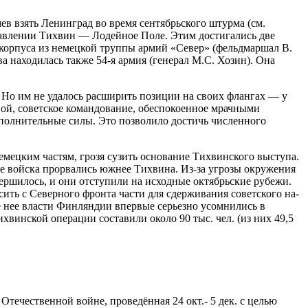
ев взять Ленинград во время сентябрьского штурма (см.
равлении Тихвин — Лодейное Поле. Этим достигались две
корпуса из немецкой труп­пы армий «Север» (фельдмаршал В.
ва находилась также 54-я армия (генерал М.С. Хозин). Она
. Но им не удалось расширить позиции на своих флангах — у
вой, советское командование, обеспокоенное мрачными
полнительные силы. Это позволило достичь численного
мецким частям, грозя сузить основание Тихвинского выступа.
кие войска прорвались южнее Тихвина. Из-за угрозы окружения
ершилось, и они отступили на исходные октябрьские рубежи.
ть с Северного фронта части для сдерживания советского на­
е нее власти Финляндии впервые серьезно усомнились в
инской операции составили около 90 тыс. чел. (из них 49,5
Отечественной войне, проведённая 24 окт.- 5 дек. с целью