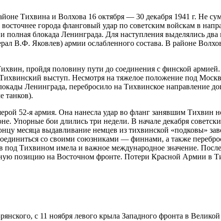
оне Тихвина и Волхова 16 октября — 30 декабря 1941 г. Не сум
 восточнее города фланговый удар по советским войскам в нап
 и полная блокада Ленинграда. Для наступления выделялись два 
нерал В.Ф. Яковлев) армии ослабленного состава. В районе Волхо
Тихвин, пройдя половину пути до соединения с фин­ской армией
я Тихвинский выступ. Несмотря на тяжелое положение под Моск
локады Ленинграда, перебросило на Тихвинское направление до
 танков).
рой 52-я армия. Она нанесла удар во фланг занявшим Тихвин не
оне. Упорные бои длились три неде­ли. В начале декабря советс
онцу месяца выдав­ливание немцев из тихвинской «подковы» зав
оединиться со своими союзниками — финнами, а также переброси
ев под Тихвином имела и важное международное значение. Посл
ю позицию на Восточном фронте. Потери Крас­ной Армии в Тихв
рянского, с 11 ноября левого крыла Западного фронта в Великой 