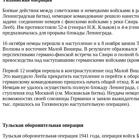
Боевые действия между советскими и немецкими войсками в рай
Ленинградская битва), немецкое командование решило нанести
задачи: соединение немцев с финскими войсками у реки Свирь
Лееб). Им противостоя­ли 52-я (генерал Н.К. Клыков) и 4-я (ге
предназнача­лась для прорыва блокады Ленинграда.
16 октября немцы перешли в наступление и к 8 ноября заняли 
Волхова и восточнее Малой Вишеры. В резуль­тате образовалс
перспективами германо-финской встречи на Свири и полной б
превосходства над наступавшими германскими войсками (кроме
Первой 12 ноября перешла в контрнаступление под Малой Више
Это вынудило Лееба прекратить наступ­ление и перейти к обор
германскому командова­нию пришлось начать общий отход. К к
Немцам не удалось осуществить полную блокаду Ленинграда, с
ступления под Москвой (см. Московская битва). Неудача немц
возможностях своей союзницы Германии и заняли выжидательну
тыс. пришлось на Тихвинскую наступательную операцию).
Тульская оборонительная операция
Тульская оборонительная операция 1941 года, операция войск Б