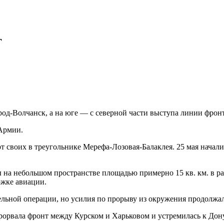
г
од-Волчанск, а на юге — с северной части выступа линии фронт
 Армии.
й от своих в треугольнике Мерефа-Лозовая-Балаклея. 25 мая нач
на небольшом пространстве площадью примерно 15 кв. км. в ра
ржке авиации.
льной операции, но усилия по прорыву из окружения продолжал
прорвала фронт между Курском и Харьковом и устремилась к Дону