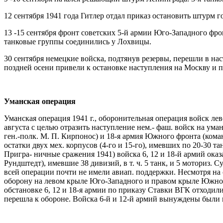
12 сентября 1941 года Гитлер отдал приказ остановить штурм г
13 -15 сентября фронт советских 5-й армии Юго-Западного фро
танковые группы соединились у Лохвицы.
30 сентября немецкие войска, подтянув резервы, перешли в на
поздней осени привели к остановке наступления на Москву и п
Уманская операция
Уманская операция 1941 г., оборонительная операция войск л
августа с целью отразить наступление нем.- фаш. войск на ум
ген.-полк. М. П. Кирпонос) и 18-я армия Южного фронта (коман
остатки двух мех. корпусов (4-го и 15-го), имевших по 20-30 
Пригра- ничные сражения 1941) войска 6, 12 и 18-й армий ока
Рундштедт), имевшие 38 дивизий, в т. ч. 5 танк, и 5 моториз. 
всей операции почти не имели авиап. поддержки. Несмотря на 
оборону на левом крыле Юго-Западного и правом крыле Южного
обстановке 6, 12 и 18-я армии по приказу Ставки ВГК отходили
перешла к обороне. Войска 6-й и 12-й армий вынуждены были в