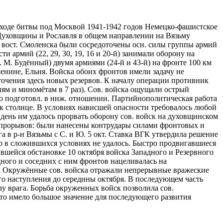
в ходе битвы под Москвой 1941-1942 годов Немецко-фашистское
 Духовщины и Рославля в общем направлении на Вязьму
ью вост. Смоленска были сосредоточены осн. силы группы армий
ти армий (22, 29, 30, 19, 16 и 20-й) занимали оборону на
. М. Будённый) двумя армиями (24-й и 43-й) на фронте 100 км
ленине, Ельня. Войска обоих фронтов имели задачу не
очения здесь новых резервов. К началу операции противник
диям и миномётам в 7 раз). Сов. войска ощущали острый
бо подготовл. в ннж. отношении. Партийнополитическая работа
 к столице. В условиях нависшей опасности требовалось любой
 день им удалось прорвать оборону сов. войск на духовщинском
и прорывов: были нанесены контрудары силами фронтовых и
га в р-н Вязьмы с С. и Ю. 5 окт. Ставка ВГК утвердила решение
р в сложившихся условиях не удалось. Быстро продвигавшиеся
ившейся обстановке 10 октября войска Западного и Резервного
ного и соседних с ним фронтов нацеливалась на
. Окружённые сов. войска отражали непрерывные вражеские
го наступления до середины октября. В последующем часть
у врага. Борьба окруженных войск позволила сов.
о имело большое значение для последующего развития