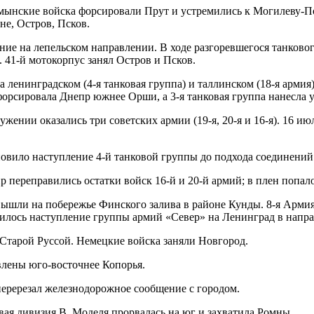
ынские войска форсировали Прут и устремились к Могилеву-По
не, Остров, Псков.
ние на лепельском направлении. В ходе разгоревшегося танков
 41-й мотокорпус занял Остров и Псков.
 ленинградском (4-я танковая группа) и таллинском (18-я армия
форсировала Днепр южнее Орши, а 3-я танковая группа нанесла у
жении оказались три советских армии (19-я, 20-я и 16-я). 16 ию
овило наступление 4-й танковой группы до подхода соединений 
р переправились остатки войск 16-й и 20-й армий; в плен попало
вышли на побережье Финского залива в районе Кунды. 8-я Армия 
овилось наступление группы армий «Север» на Ленинград в напр
д Старой Руссой. Немецкие войска заняли Новгород.
влены юго-восточнее Копорья.
 перерезал железнодорожное сообщение с городом.
вая дивизия В. Моделя прорвалась на юг и захватила Ромны.