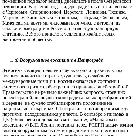
помещиков под залог земли), двоевластие после Февральской
революции. В течение года лидеры радикальных сил во главе
с Черновым, Спиридоновой, Церетели, Лениным, Чхеидзе,
Мартовым, Зиновьевым, Сталиным, Троцким, Свердловым,
Каменевыми другими лидерами вернулись с каторги, из
ссылки и эмиграции в Россию и развернули обширную
агитацию. Всё это привело к усилению крайне левых
настроений в обществе.
а) Вооруженное восстание в Петрограде
За восемь месяцев правления буржуазного правительства
военное положение страны ухудшилось, ослабли ее
международные позиции. Россия оказалась в состоянии
системного кризиса, обостренного продолжавшейся войной.
Правительство не решило важнейших вопросов, стоявших
перед страной, не осуществило радикальных преобразований
в деревне, не сумело стабилизировать положение на
национальных окраинах. Обострились противоречия между
партиями, находившимися у власти. В сентябре в письмах в
ЦК («Большевики должны взять власть», «Марксизм и
восстание «) В.И. Ленин поставил перед РСДРП задачу взятия
власти вооруженным путем и предложил технический план
осуществления восстания. 12 октября при Исполкоме