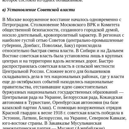
в) Установление Советской власти
В Москве вооруженное восстание началось одновременно с
Петроградом. Столкновение Московского ВРК и Комитета
общественной безопасности, созданного городской думой,
носило длительный, кровопролитный характер. В регионах с
наиболее густой сетью Советов (центрально-промышленные
губернии, Донбасс, Поволжье, Баку) происходила
относительно быстрая смена власти. В Сибири и на Дальнем
Востоке советская власть была установлена лишь в крупных
центрах и на территории вдоль железных дорог. Быстро
распространялась советская власть в сельской местности
Центральной России. Сложнее всего для большевиков
складывались дела в тех национальных районах, где у власти
еще до октябрьских событий находились национальные
правительства, отстаивавшие идею самостоятельных
буржуазных национальных государственных образований —
Центральная рада на Украине, Белорусская рада, Кокандская
автономия в Туркестане, Оренбургская автономия (на базе
казахской партии Алаш). С помощью вооруженных отрядов
Красной гвардии к весне 1918 г. советская власть победила в
Эстонии, Латвии, Белоруссии, на Украине, Северном Кавказе,
юго-востоке страны. В Закавказье Мусульманская
демократическая партия — Мусават (Азербайджан),