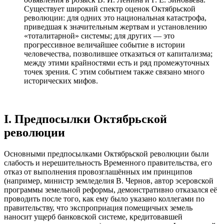
Существует широкий спектр оценок Октябрьской
революции: для одних это национальная катастрофа,
приведшая к значительным жертвам и установлению
«тоталитарной» системы; для других — это
прогрессивное величайшее событие в истории
человечества, позволившее отказаться от капитализма;
между этими крайностями есть и ряд промежуточных
точек зрения. C этим событием также связано много
исторических мифов.
I. Предпосылки Октябрьской
революции
Основными предпосылками Октябрьской революции были
слабость и нерешительность Временного правительства, его
отказ от выполнения провозглашённых им принципов
(например, министр земледелия В. Чернов, автор эсеровской
программы земельной реформы, демонстративно отказался её
проводить после того, как ему было указано коллегами по
правительству, что экспроприация помещичьих земель
наносит ущерб банковской системе, кредитовавшей