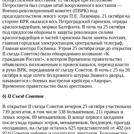
Петросовета был создан штаб вооруженного восстания —
Военно-революционный комитет (ПВРК) под
председательством левого эсера П.Е. Лазимира. 21 октября на
стороне ВРК оказался весь Петроградский гарнизон, отряды
красногвардейцев, моряки Балтфлота. В ночь на 25 октября
под предлогом обороны и защиты революции силами
красногвардейцев и частей гарнизона были заняты почтамт,
главная городская электростанция, центральный телеграф,
Главная контора Госбанка. Утром 25 октября (еще до открытия
II съезда Советов) было обнародовано воззвание «К
гражданам России!», в котором Временное правительство
объявлялось низложенным и провозглашался, переход власти
в руки ВРК, передавшим ее съезду Советов. В ночь с 25 на 26
октября в ходе почти бескровного штурма Зимнего дворца,
начавшегося с боевых выстрелов крейсера «Аврора»,
Временное правительство было арестовано.
б) II Съезд Советов
В открытии II съезда Советов вечером 25 октября участвовали
739 делегатов, в том числе 338 большевиков, 211 правых и
левых эсеров, 69 меньшевиков. В конце первого заседания
после ухода правых эсеров, меньшевиков, бундовцев, приезда
опоздавших, на съезде осталось 625 представителей от 402 (из
974) Советов рабочих и солдатских депутатов. Большинство