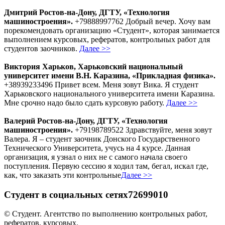
Дмитрий Ростов-на-Дону, ДГТУ, «Технология
машиностроения».
+79888997762 Добрый вечер. Хочу вам
порекомендовать организацию «Студент», которая занимается
выполнением курсовых, рефератов, контрольных работ для
студентов заочников.
Далее >>
Виктория Харьков, Харьковский национальный
университет имени В.Н. Каразина, «Прикладная физика».
+38939233496 Привет всем. Меня зовут Вика. Я студент
Харьковского национального университета имени Каразина.
Мне срочно надо было сдать курсовую работу.
Далее >>
Валерий Ростов-на-Дону, ДГТУ, «Технология
машиностроения».
+79198789522 Здравствуйте, меня зовут
Валера. Я – студент заочник Донского Государственного
Технического Университета, учусь на 4 курсе. Данная
организация, я узнал о них не с самого начала своего
поступления. Первую сессию я ходил там, бегал, искал где,
как, что заказать эти контрольные
Далее >>
Студент в социальных сетях72699010
© Студент. Агентство по выполнению контрольных работ,
рефератов, курсовых.