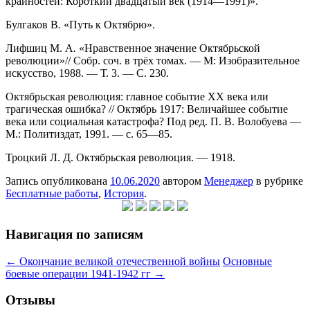
крайностей: Короткий двадцатый век (1914—1991)».
Булгаков В
.
«Путь к Октябрю».
Лифшиц М. А
.
«Нравственное значение Октябрьской
революции»// Собр. соч. в трёх томах. — М: Изобразительное
искусство, 1988. — Т. 3. — С. 230.
Октябрьская революция: главное событие XX века или
трагическая ошибка? // Октябрь 1917: Величайшее событие
века или социальная катастрофа? Под ред. П. В. Волобуева —
М.: Политиздат, 1991. — с. 65—85.
Троцкий Л. Д. Октябрьская революция. — 1918.
Запись опубликована
10.06.2020
автором
Менеджер
в рубрике
Бесплатные работы
,
История
.
Навигация по записям
←
Окончание великой отечественной войны
Основные
боевые операции 1941-1942 гг
→
Отзывы