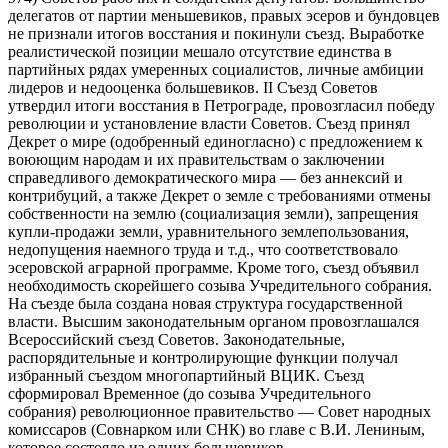
делегатов от партии меньшевиков, правых эсеров и бундовцев
не признали итогов восстания и покинули съезд. Выработке
реалистической позиции мешало отсутствие единства в
партийных рядах умеренных социалистов, личные амбиции
лидеров и недооценка большевиков. II Съезд Советов
утвердил итоги восстания в Петрограде, провозгласил победу
революции и установление власти Советов. Съезд принял
Декрет о мире (одобренный единогласно) с предложением к
воюющим народам и их правительствам о заключении
справедливого демократического мира — без аннексий и
контрибуций, а также Декрет о земле с требованиями отмены
собственности на землю (социализация земли), запрещения
купли-продажи земли, уравнительного землепользования,
недопущения наемного труда и т.д., что соответствовало
эсеровской аграрной программе. Кроме того, съезд объявил
необходимость скорейшего созыва Учредительного собрания.
На съезде была создана новая структура государственной
власти. Высшим законодательным органом провозглашался
Всероссийский съезд Советов. Законодательные,
распорядительные и контролирующие функции получал
избранный съездом многопартийный ВЦИК. Съезд
сформировал Временное (до созыва Учредительного
собрания) революционное правительство — Совет народных
комиссаров (Совнарком или СНК) во главе с В.И. Лениным,
которое состояло из одних большевиков.