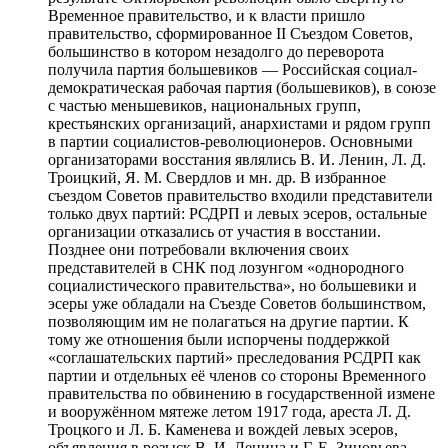
Временное правительство, и к власти пришло
правительство, сформированное II Съездом Советов,
большинство в котором незадолго до переворота
получила партия большевиков — Российская социал-
демократическая рабочая партия (большевиков), в союзе
с частью меньшевиков, национальных групп,
крестьянских организаций, анархистами и рядом групп
в партии социалистов-революционеров. Основными
организаторами восстания являлись В. И. Ленин, Л. Д.
Троицкий, Я. М. Свердлов и мн. др. В избранное
съездом Советов правительство входили представители
только двух партий: РСДРП и левых эсеров, остальные
организации отказались от участия в восстании.
Позднее они потребовали включения своих
представителей в СНК под лозунгом «однородного
социалистического правительства», но большевики и
эсеры уже обладали на Съезде Советов большинством,
позволяющим им не полагаться на другие партии. К
тому же отношения были испорчены поддержкой
«соглашательских партий» преследования РСДРП как
партии и отдельных её членов со стороны Временного
правительства по обвинению в государственной измене
и вооружённом мятеже летом 1917 года, ареста Л. Д.
Троцкого и Л. Б. Каменева и вождей левых эсеров,
объявления в розыск В. И. Ленина и Г. Е. Зиновьева.