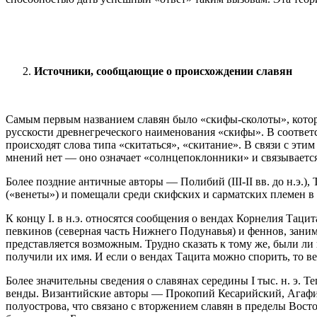
Источники, сообщающие о происхождении славян
Самым первым названием славян было «скифы-сколоты», которое
русскости древнегреческого наименования «скифы». В соответс
происходят слова типа «скитаться», «скитание». В связи с эт
мнений нет — оно означает «солнцепоклонники» и связываетс
Более поздние античные авторы — Полибий (III-II вв. до н.э.), Т
(«венеты») и помещали среди скифских и сарматских племен в
К концу I. в н.э. относятся сообщения о вендах Корнелия Тац
певкинов (северная часть Нижнего Подунавья) и феннов, зани
представляется возможным. Трудно сказать к тому же, были ли
получили их имя. И если о вендах Тацита можно спорить, то вен
Более значительны сведения о славянах середины I тыс. н. э.
венды. Византийские авторы — Прокопий Кесарийский, Агафи
полуострова, что связано с вторжением славян в пределы Вост