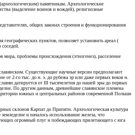
(археологическим) памятникам. Археологические
ества (выделение воинов и вождей), религиозные
представителях, общих законах строения и функционирования
я географических пунктов, позволяет установить ареал (
 соседей.
в мира, проблемы происхождения (этногенез), расселение
аславянским. Существующие научные версии предполагают
от 2-го тыс. до н. э. до рубежа эр или даже первых веков н.
лавян датируется от III тысячелетия до нашей эры до первых
леделие. По другим данным, древнейшие славянские племена
 территории южных и центральных районов современной Польши
ерных склонов Карпат до Припяти. Археологическая культура
е земледелие и началось использование железа, что
х, кующих огромный плуг и побеждающих прилетающего с юга