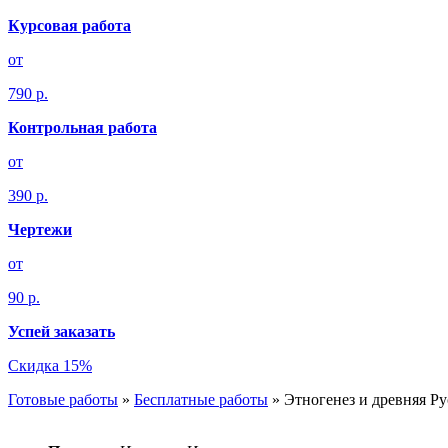
Курсовая работа
от
790 р.
Контрольная работа
от
390 р.
Чертежи
от
90 р.
Успей заказать
Скидка 15%
Готовые работы
»
Бесплатные работы
»
Этногенез и древняя Ру