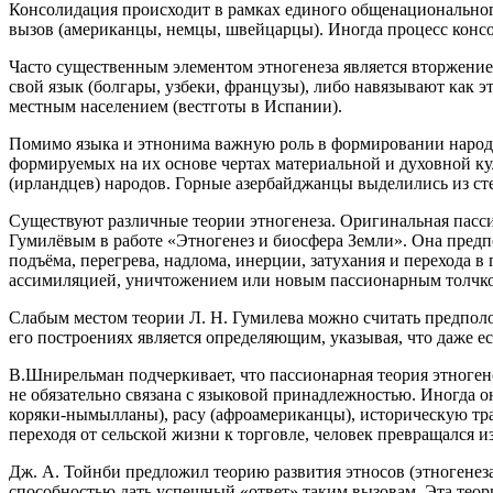
Консолидация происходит в рамках единого общенациональног
вызов (американцы, немцы, швейцарцы). Иногда процесс кон
Часто существенным элементом этногенеза является вторжени
свой язык (болгары, узбеки, французы), либо навязывают как 
местным населением (вестготы в Испании).
Помимо языка и этнонима важную роль в формировании народнос
формируемых на их основе чертах материальной и духовной ку
(ирландцев) народов. Горные азербайджанцы выделились из ст
Существуют различные теории этногенеза. Оригинальная пассио
Гумилёвым в работе «Этногенез и биосфера Земли». Она предп
подъёма, перегрева, надлома, инерции, затухания и перехода 
ассимиляцией, уничтожением или новым пассионарным толчком,
Слабым местом теории Л. Н. Гумилева можно считать предполо
его построениях является определяющим, указывая, что даже е
В.Шнирельман подчеркивает, что пассионарная теория этноген
не обязательно связана с языковой принадлежностью. Иногда 
коряки-нымылланы), расу (афроамериканцы), историческую тра
переходя от сельской жизни к торговле, человек превращался 
Дж. А. Тойнби предложил теорию развития этносов (этногенеза
способностью дать успешный «ответ» таким вызовам. Эта теор