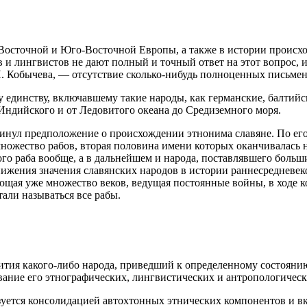
 Восточной и Юго-Восточной Европы, а также в истории происх
в и лингвистов не дают полный и точный ответ на этот вопрос, 
. Кобычева, — отсутствие сколько-нибудь полноценных письменн
единству, включавшему такие народы, как германские, балтийск
 Индийского и от Ледовитого океана до Средиземного моря.
винул предположение о происхождении этнонима славяне. По его
ножество рабов, вторая половина имени которых оканчивалась на
го раба вообще, а в дальнейшем и народа, поставлявшего больш
ижения значения славянских народов в истории раннесредневек
ющая уже множество веков, ведущая постоянные войны, в ходе к
али называться все рабы.
тия какого-либо народа, приведший к определенному состоянию
вание его этнографических, лингвистических и антропологическ
уется консолидацией автохтонных этнических компонентов и вк