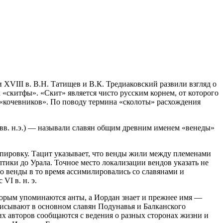
 ХVIII в. В.Н. Татищев и В.К. Тредиаковский развили взгляд о
 «скитфы». «Скит» является чисто русским корнем, от которого
, «кочевников». По поводу термина «сколоты» расхождения
(I-II вв. н.э.) — называли славян общим древним именем «венеды»
ппировку. Тацит указывает, что венды жили между племенами
ики до Урала. Точное место локализации вендов указать не
о венды в то время ассимилировались со славянами и
VI в. н. э.
оторым упоминаются анты, а Иордан знает и прежнее имя —
сывают в основном славян Подунавья и Балканского
их авторов сообщаются с ведения о разных сторонах жизни и