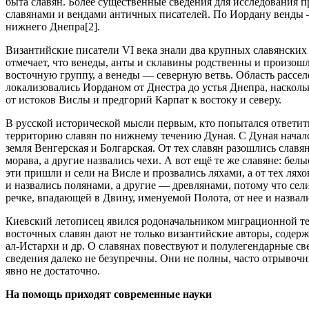
быта славян. Более существенные сведения для исследования п
славянами и вендами античных писателей. По Иордану венды —
нижнего Днепра[2].
Византийские писатели VI века знали два крупных славянских 
отмечает, что венеды, анты и склавины родственны и произош
восточную группу, а венеды — северную ветвь. Область рассе
локализовались Иорданом от Днестра до устья Днепра, насколь
от истоков Вислы и предгорий Карпат к востоку и северу.
В русской исторической мысли первым, кто попытался ответить
территорию славян по нижнему течению Дуная. С Дуная начался
земля Венгерская и Болгарская. От тех славян разошлись славя
морава, а другие назвались чехи. А вот ещё те же славяне: бел
эти пришли и сели на Висле и прозвались ляхами, а от тех ля
и назвались полянами, а другие — древлянами, потому что сел
речке, впадающей в Двину, именуемой Полота, от нее и назвал
Киевский летописец явился родоначальником миграционной тео
восточных славян дают не только византийские авторы, содерж
ал-Истархи и др. О славянах повествуют и полулегендарные све
сведения далеко не безупречны. Они не полны, часто отрывоч
явно не достаточно.
На помощь приходят современные науки