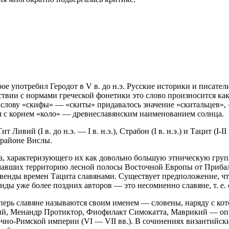
 употребил Геродот в V в. до н.э. Русские историки и писатели
твии с нормами греческой фонетики это слово произносится как
им слову «скифы» — «скиты» придавалось значение «скитальцев»
я с корнем «коло» — древнеславянским наименованием солнца.
ит Ливий (I в. до н.э. — I в. н.э.), Страбон (I в. н.э.) и Тацит 
 районе Вислы.
ита, характеризующего их как довольно большую этническую гру
мавших территорию лесной полосы Восточной Европы от Прибалт
 венды времен Тацита славянами. Существует предположение, чт
ды уже более поздних авторов — это несомненно славяне, т. е. с 
 Теперь славяне называются своим именем — словены, наряду с к
й, Менандр Протиктор, Фиофилакт Симокатта, Маврикий — опи
очно-Римской империи (VI — VII вв.). В сочинениях византийск