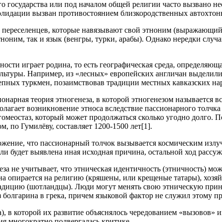
о государства или под началом общей религии часто вызвано н
солидации вызван противостоянием близкородственных автохто
е переселенцев, которые навязывают свой этноним (выражающий
этноним, так и язык (венгры, турки, арабы). Однако нередки сл
ти играет родина, то есть географическая среда, определяющая
льтуры. Например, из «лесных» европейских англичан выделили
епных туркмен, позаимствовав традиции местных кавказских на
нарная теория этногенеза, в которой этногенезом называется в
олагает возникновение этноса вследствие пассионарного толчка
в гомеостаз, который может продолжаться сколько угодно долго.
 по Гумилёву, составляет 1200-1500 лет[1].
жение, что пассионарный толчок вызывается космическим излуче
сли будет выявлена иная исходная причина, остальной ход рассу
еза не учитывает, что этническая идентичность (этничность) м
она опирается на религию (кряшены, или крещеные татары), хоз
дицию (шотландцы). Люди могут менять свою этническую принад
из болгарина в грека, причем языковой фактор не служил этому 
), в которой их развитие объяснялось чередованием «вызовов» и
ия многократно подвергалась критике.