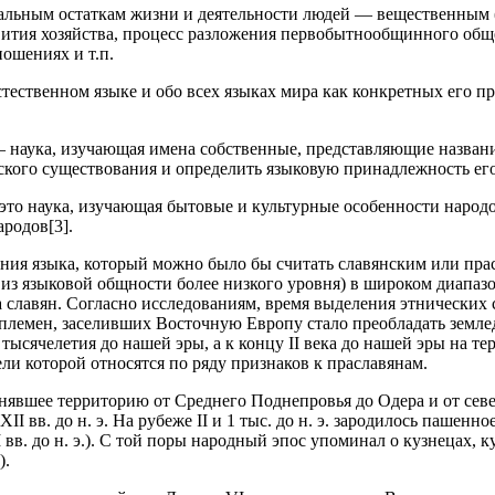
альным остаткам жизни и деятельности людей — вещественным 
вития хозяйства, процесс разложения первобытнообщинного общ
ошениях и т.п.
 естественном языке и обо всех языках мира как конкретных его 
— наука, изучающая имена собственные, представляющие названи
ского существования и определить языковую принадлежность его
это наука, изучающая бытовые и культурные особенности народо
родов[3].
ния языка, который можно было бы считать славянским или пр
з языковой общности более низкого уровня) в широком диапазоне 
 славян. Согласно исследованиям, время выделения этнических с
тве племен, заселивших Восточную Европу стало преобладать зем
тысячелетия до нашей эры, а к концу II века до нашей эры на
ели которой относятся по ряду признаков к праславянам.
анявшее территорию от Среднего Поднепровья до Одера и от сев
I вв. до н. э. На рубеже II и 1 тыс. до н. э. зародилось пашенно
I вв. до н. э.). С той поры народный эпос упоминал о кузнеца
).