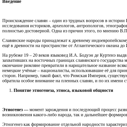
Введение
Происхождение славян – один из трудных вопросов в истории
исследования историков, археологов, антропологов, этнографо
полностью достоверной. Одна из причин этого, по мнению В.П
Славянские народы принадлежат к древнему индоевропейскому 
ещё в древности на пространстве от Атлантического океана до
На рубеже 19 – 20 веков языковед И.А. Бодуэн де Куртенэ выд
захвативших на восточных границах славянского государства м
окончание римляне превратили в нарицательное название всяко
немецкие учёные – националисты, использовавшие её для прин
сторон. Например, такой факт, что Римская Империя, существу
обратила особое внимание на пленных славян, и по их имени ст
Понятие этногенеза, этноса, языковой общности
Этногенез —
момент зарождения и последующий процесс разви
возникновения какого-либо народа, так и дальнейшее формиро
Этногенез как формирование отдельной народности характериз