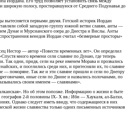
опа Иордана. Его труд позволяет установить связь между
или широкую полосу, простиравшуюся от Среднего Подунавья до
еды вытесняется первыми двумя. Готский историк Иордан
дставляли собой западную группу южной ветви славян, анты —
нем Дунае и Мурсианского озера до Днестра и Вислы. Анты
распространения венедов Иордан считал «безмерные просторы»
писец Нестор — автор «Повести временных лет». Он определил
 «Спустя много времени сели славяне по Дунаю, где теперь
ли. Так одни, придя, сели на реке именем Морава и прозвались
дунайских, и поселились среди них, и притесняли их, то славяне
ые — поморяне. Так же и эти славяне пришли и сели по Днепру
дреговичами, иные сели по Двине и назвались полочанами, по
, назывались своим именем — славянами».
алканская». Но об этом попозже. Информацию о жизни и быте
географов 2-й половины IX- X вв.: Ибн — Хаукаля, ал-Балхи,
аниях. Однако следует иметь ввиду, что содержащиеся в них
ической жизни славянства только одних письменных источников