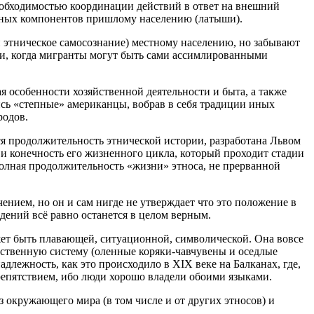
еобходимостью координации действий в ответ на внешний
нных компонентов пришлому населению (латыши).
 этническое самосознание) местному населению, но забывают
учаи, когда мигранты могут быть сами ассимлированными
 особенности хозяйственной деятельности и быта, а также
сь «степные» американцы, вобрав в себя традиции иных
родов.
ся продолжительность этнической истории, разработана Львом
 и конечность его жизненного цикла, который проходит стадии
 Полная продолжительность «жизни» этноса, не прерванной
нием, но он и сам нигде не утверждает что это положение в
ждений всё равно останется в целом верным.
ожет быть плавающей, ситуационной, символической. Она вовсе
яйственную систему (оленные коряки-чавчувены и оседлые
лежность, как это происходило в XIX веке на Балканах, где,
препятствием, ибо люди хорошо владели обоими языками.
з окружающего мира (в том числе и от других этносов) и