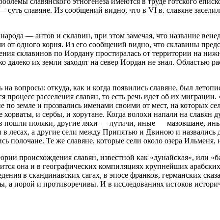
роблемы славянского этногенеза имеются в труде готского еписк
 суть славяне. Из сообщений видно, что в VI в. славяне засел
народа — антов и склавин, при этом замечая, что название вен
ли от одного корня. Из его сообщений видно, что склавины пре
ления склавинов по Иордану простиралась от территории на ниж
ко далеко их земли заходят на север Иордан не знал. Областью 
 на вопросы: откуда, как и когда появились славяне, был лето
 процесс расселения славян, то есть речь идет об их миграции.
не по земле и прозвались именами своими от мест, на которых се
ые хорваты, и сербы, и хорутане. Когда волохи напали на славян 
хов пошли поляки, другие ляхи — лутичи, иные — мазовшане, ин
и в лесах, а другие сели между Припятью и Двиною и назвались 
ись полочане. Те же славяне, которые сели около озера Ильменя
рии происхождения славян, известной как «дунайская», или «б
ится она и в географических компиляциях крупнейших арабских 
дения в скандинавских сагах, в эпосе франков, германских сказ
ны, а порой и противоречивы. И в исследованиях истоков истор