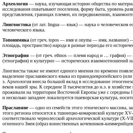
Археология
— наука, изучающая историю общества по матери
исследования охватывают поселения, форму быта, уровень раз
представления, границах племен, их передвижениях, взаимоотн
Лингвистика
(от лат. lingua — язык) — наука о человеческом
человеческого языка.
Топонимика
(от греч. topos — имя и onyma — имя, название) 
площадь, пространство) народа в разные периоды его историче
Этнография
— (от греч. ethnos — племя народ и … графия) — 
(этнография) и культурно — исторических взаимоотношений на
Лингвисты также не имеют единого мнения по времени появле
выделение праславянского языка из праиндоевропейского (или и
э. Археология внесла большой вклад в исследование этногенеза
веков нашей эры. К середине II тысячелетия до н.э. в хозяйс
проживали на территории Восточной Европы уже с середины I 
и несколько западнее локализуется пшеворская культура, носит
Праславяне
— одно из семейств этого этнического массива, з
этого региона относится к тшинецко-комаровской культуре XV-XI
соответствовало чернолесской археологической культуре (X-VI
огненного Змея (образ воинственных кочевников-киммерийцев