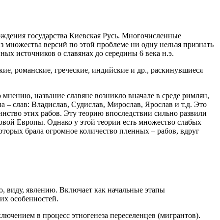
ождения государства Киевская Русь. Многочисленные
из множества версий по этой проблеме ни одну нельзя признать
ых источников о славянах до середины 6 века н.э.
ие, романские, греческие, индийские и др., раскинувшиеся
 мнению, название славяне возникло вначале в среде римлян,
 – слав: Владислав, Судислав, Мирослав, Ярослав и т.д. Это
инство этих рабов. Эту теорию впоследствии сильно развили
овой Европы. Однако у этой теории есть множество слабых
оторых брала огромное количество пленных – рабов, вдруг
, виду, явлению. Включает как начальные этапы
их особенностей.
лючением в процесс этногенеза переселенцев (мигрантов).