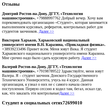
Отзывы
Дмитрий Ростов-на-Дону, ДГТУ, «Технология
машиностроения».
+79888997762 Добрый вечер. Хочу вам
порекомендовать организацию «Студент», которая занимается
выполнением курсовых, рефератов, контрольных работ для
студентов заочников.
Далее >>
Виктория Харьков, Харьковский национальный
университет имени В.Н. Каразина, «Прикладная физика».
+38939233496 Привет всем. Меня зовут Вика. Я студент
Харьковского национального университета имени Каразина.
Мне срочно надо было сдать курсовую работу.
Далее >>
Валерий Ростов-на-Дону, ДГТУ, «Технология
машиностроения».
+79198789522 Здравствуйте, меня зовут
Валера. Я – студент заочник Донского Государственного
Технического Университета, учусь на 4 курсе. Данная
организация, я узнал о них не с самого начала своего
поступления. Первую сессию я ходил там, бегал, искал где,
как, что заказать эти контрольные
Далее >>
Студент в социальных сетях72699010