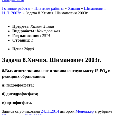
Готовые работы
»
Платные работы
»
Химия
»
Шиманович
И.Л. 2003г.
»
Задача 8.Химия. Шиманович 2003г.
Предмет:
Химия:Химия
Вид работы:
Контрольная
Год написания:
2014
Страниц:
1
Цена:
20руб.
Задача 8.Химия. Шиманович 2003г.
8.Вычислите эквивалент и эквивалентную массу
H
PO
в
3
4
реакциях образования:
а) гидрофосфата;
б) дигидрофосфата;
в) ортофосфата.
Запись опубликована
24.11.2014
автором
Менеджер
в рубрике