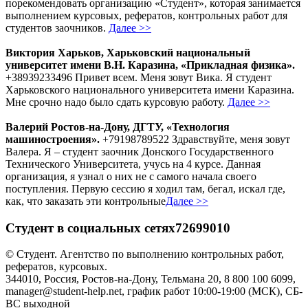
порекомендовать организацию «Студент», которая занимается
выполнением курсовых, рефератов, контрольных работ для
студентов заочников.
Далее >>
Виктория Харьков, Харьковский национальный
университет имени В.Н. Каразина, «Прикладная физика».
+38939233496 Привет всем. Меня зовут Вика. Я студент
Харьковского национального университета имени Каразина.
Мне срочно надо было сдать курсовую работу.
Далее >>
Валерий Ростов-на-Дону, ДГТУ, «Технология
машиностроения».
+79198789522 Здравствуйте, меня зовут
Валера. Я – студент заочник Донского Государственного
Технического Университета, учусь на 4 курсе. Данная
организация, я узнал о них не с самого начала своего
поступления. Первую сессию я ходил там, бегал, искал где,
как, что заказать эти контрольные
Далее >>
Студент в социальных сетях72699010
© Студент. Агентство по выполнению контрольных работ,
рефератов, курсовых.
344010, Россия, Ростов-на-Дону, Тельмана 20, 8 800 100 6099,
manager@student-help.net, график работ 10:00-19:00 (МСК), СБ-
ВС выходной