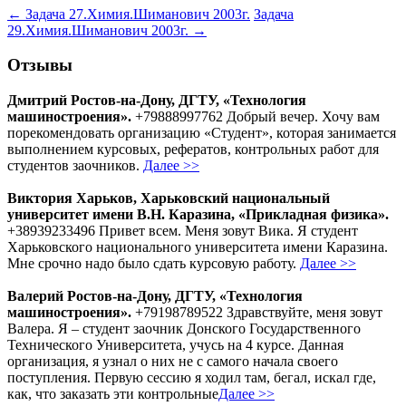
←
Задача 27.Химия.Шиманович 2003г.
Задача
29.Химия.Шиманович 2003г.
→
Отзывы
Дмитрий Ростов-на-Дону, ДГТУ, «Технология
машиностроения».
+79888997762 Добрый вечер. Хочу вам
порекомендовать организацию «Студент», которая занимается
выполнением курсовых, рефератов, контрольных работ для
студентов заочников.
Далее >>
Виктория Харьков, Харьковский национальный
университет имени В.Н. Каразина, «Прикладная физика».
+38939233496 Привет всем. Меня зовут Вика. Я студент
Харьковского национального университета имени Каразина.
Мне срочно надо было сдать курсовую работу.
Далее >>
Валерий Ростов-на-Дону, ДГТУ, «Технология
машиностроения».
+79198789522 Здравствуйте, меня зовут
Валера. Я – студент заочник Донского Государственного
Технического Университета, учусь на 4 курсе. Данная
организация, я узнал о них не с самого начала своего
поступления. Первую сессию я ходил там, бегал, искал где,
как, что заказать эти контрольные
Далее >>