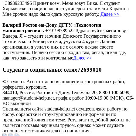
+38939233496 Привет всем. Меня зовут Вика. Я студент
Харьковского национального университета имени Каразина.
Мне срочно надо было сдать курсовую работу.
Далее >>
Валерий Ростов-на-Дону, ДГТУ, «Технология
машиностроения».
+79198789522 Здравствуйте, меня зовут
Валера. Я – студент заочник Донского Государственного
Технического Университета, учусь на 4 курсе. Данная
организация, я узнал о них не с самого начала своего
поступления. Первую сессию я ходил там, бегал, искал где,
как, что заказать эти контрольные
Далее >>
Студент в социальных сетях72699010
© Студент. Агентство по выполнению контрольных работ,
рефератов, курсовых.
344010, Россия, Ростов-на-Дону, Тельмана 20, 8 800 100 6099,
manager@student-help.net, график работ 10:00-19:00 (МСК), СБ-
ВС выходной
Специалисты сайта student-help.net осуществляют работу по
сбору, обработке и структурированию информации по
предложенной клиентом теме. Результат подобной работы не
является готовым научным трудом, однако может служить
основным источником для его написания.