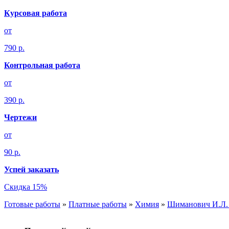
Курсовая работа
от
790 р.
Контрольная работа
от
390 р.
Чертежи
от
90 р.
Успей заказать
Скидка 15%
Готовые работы
»
Платные работы
»
Химия
»
Шиманович И.Л. 