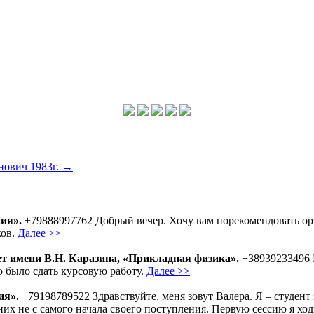
нович 1983г.
→
ия».
+79888997762 Добрый вечер. Хочу вам порекомендовать ор
ков.
Далее >>
 имени В.Н. Каразина, «Прикладная физика».
+38939233496 П
 было сдать курсовую работу.
Далее >>
ия».
+79198789522 Здравствуйте, меня зовут Валера. Я – студен
них не с самого начала своего поступления. Первую сессию я ходил