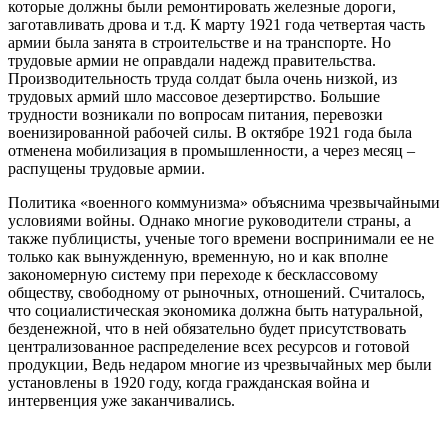
которые должны были ремонтировать железные дороги,
заготавливать дрова и т.д. К марту 1921 года четвертая часть
армии была занята в строительстве и на транспорте. Но
трудовые армии не оправдали надежд правительства.
Производительность труда солдат была очень низкой, из
трудовых армий шло массовое дезертирство. Большие
трудности возникали по вопросам питания, перевозки
военизированной рабочей силы. В октябре 1921 года была
отменена мобилизация в промышленности, а через месяц –
распущены трудовые армии.
Политика «военного коммунизма» объяснима чрезвычайными
условиями войны. Однако многие руководители страны, а
также публицисты, ученые того времени воспринимали ее не
только как вынужденную, временную, но и как вполне
закономерную систему при переходе к бесклассовому
обществу, свободному от рыночных, отношений. Считалось,
что социалистическая экономика должна быть натуральной,
безденежной, что в ней обязательно будет присутствовать
централизованное распределение всех ресурсов и готовой
продукции, Ведь недаром многие из чрезвычайных мер были
установлены в 1920 году, когда гражданская война и
интервенция уже заканчивались.