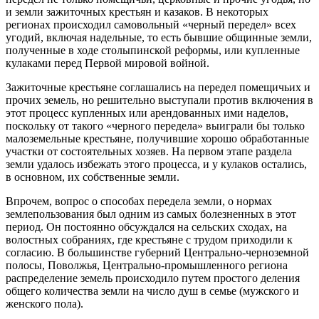
и земли зажиточных крестьян и казаков. В некоторых
регионах происходил самовольный «черный передел» всех
угодий, включая надельные, то есть бывшие общинные земли,
полученные в ходе столыпинской реформы, или купленные
кулаками перед Первой мировой войной.
Зажиточные крестьяне соглашались на передел помещичьих и
прочих земель, но решительно выступали против включения в
этот процесс купленных или арендованных ими наделов,
поскольку от такого «черного передела» выиграли бы только
малоземельные крестьяне, получившие хорошо обработанные
участки от состоятельных хозяев. На первом этапе раздела
земли удалось избежать этого процесса, и у кулаков остались,
в основном, их собственные земли.
Впрочем, вопрос о способах передела земли, о нормах
землепользования был одним из самых болезненных в этот
период. Он постоянно обсуждался на сельских сходах, на
волостных собраниях, где крестьяне с трудом приходили к
согласию. В большинстве губерний Центрально-черноземной
полосы, Поволжья, Центрально-промышленного региона
распределение земель происходило путем простого деления
общего количества земли на число душ в семье (мужского и
женского пола).