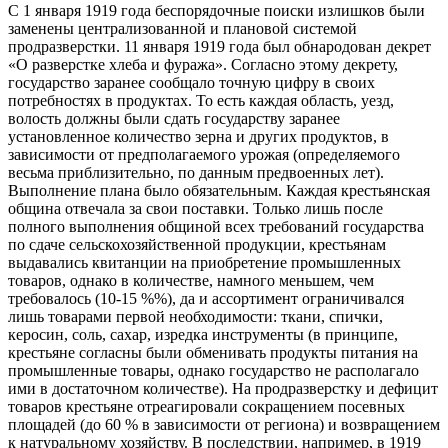
С 1 января 1919 года беспорядочные поиски излишков были
заменены централизованной и плановой системой
продразверстки. 11 января 1919 года был обнародован декрет
«О разверстке хлеба и фуража». Согласно этому декрету,
государство заранее сообщало точную цифру в своих
потребностях в продуктах. То есть каждая область, уезд,
волость должны были сдать государству заранее
установленное количество зерна и других продуктов, в
зависимости от предполагаемого урожая (определяемого
весьма приблизительно, по данным предвоенных лет).
Выполнение плана было обязательным. Каждая крестьянская
община отвечала за свои поставки. Только лишь после
полного выполнения общиной всех требований государства
по сдаче сельскохозяйственной продукции, крестьянам
выдавались квитанции на приобретение промышленных
товаров, однако в количестве, намного меньшем, чем
требовалось (10-15 %%), да и ассортимент ограничивался
лишь товарами первой необходимости: ткани, спички,
керосин, соль, сахар, изредка инструменты (в принципе,
крестьяне согласны были обменивать продукты питания на
промышленные товары, однако государство не располагало
ими в достаточном количестве). На продразверстку и дефицит
товаров крестьяне отреагировали сокращением посевных
площадей (до 60 % в зависимости от региона) и возвращением
к натуральному хозяйству. В последствии, например, в 1919