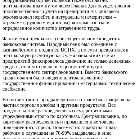
оборудованием осуществлялось также бесплатно,
централизованным путем через Главки. Для осуществления
производственного учета на предприятиях Совнарком
рекомендовал перейти к натуральным измерителям –
«тредам» (трудовым единицам), которые означали
определенное количество затраченного труда.
Фактически прекратила свое существование кредитно-
банковская система. Народный банк был объединен с
казначейством и подчинен ВСНХ, а по сути превратился в
центральную расчетную кассу. На банковских счетах
предприятий фиксировалось движение не только денежных
средств, но и материальных ценностей внутри
государственного сектора экономики. Вместо банковского
кредитования было введено централизованное
государственное финансирование и материально-техническое
снабжение.
В соответствии с продразверсткой в стране была запрещена
частная торговля хлебом и другими продуктами. Все
продовольствие распределялось государственными
учреждениями строго по карточкам. Централизованно, по
карточкам распределялись и промышленные товары
повседневного спроса. Повсеместно заработная плата
рабочим и служащим на 70-90% выдавалась в виде
продовольственных и промтоварных пайков или