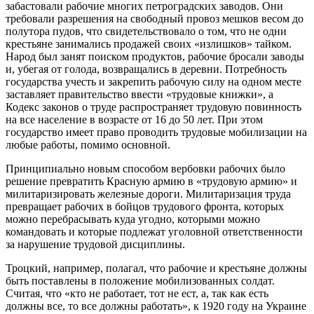
забастовали рабочие многих петроградских заводов. Они
требовали разрешения на свободный провоз мешков весом до
полутора пудов, что свидетельствовало о том, что не одни
крестьяне занимались продажей своих «излишков» тайком.
Народ был занят поиском продуктов, рабочие бросали заводы
и, убегая от голода, возвращались в деревни. Потребность
государства учесть и закрепить рабочую силу на одном месте
заставляет правительство ввести «трудовые книжки», а
Кодекс законов о труде распространяет трудовую повинность
на все население в возрасте от 16 до 50 лет. При этом
государство имеет право проводить трудовые мобилизации на
любые работы, помимо основной.
Принципиально новым способом вербовки рабочих было
решение превратить Красную армию в «трудовую армию» и
милитаризировать железные дороги. Милитаризация труда
превращает рабочих в бойцов трудового фронта, которых
можно перебрасывать куда угодно, которыми можно
командовать и которые подлежат уголовной ответственности
за нарушение трудовой дисциплины.
Троцкий, например, полагал, что рабочие и крестьяне должны
быть поставлены в положение мобилизованных солдат.
Считая, что «кто не работает, тот не ест, а, так как есть
должны все, то все должны работать», к 1920 году на Украине