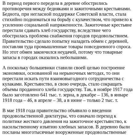
В период первого передела в деревне обострились
противоречия между бедняками и зажиточными крестьянами.
Беднота, при негласной поддержке Советской власти, стала
стихийно подниматься на борьбу с кулачеством, что привело к
усилению социальной напряженности. Зажиточные крестьяне
перестали сдавать хлеб государству, вследствие чего
обострилась проблема снабжения городов продовольствием.
Правительство сделало попытку наладить обмен с деревней,
поставляя туда промышленные товары повседневного спроса.
Но этот обмен закончился неудачей, потому что товарные
запасы в городах оказались небольшими.
А поскольку большевики ставили своей целью построение
экономики, основанной на нерыночных методах, то они
перестали искать пути взаимовыгодного сотрудничества с
кулаками. Крестьянство, в свою очередь, стало сокращать
объемы проданного хлеба государству. Так, в ноябре 1917 года
было заготовлено 641 тыс. т. зерна, в декабре – 136, в январе
1918 года – 46, в апреле – 38, а в июне – только 2 тыс. т.
В мае 1918 года правительство объявило о введении
продовольственной диктатуры, что означало переход к
политике жесткого давления на зажиточное крестьянство, к
насильственному изъятию хлебных запасов. В деревню были
посланы многотысячные вооруженные продовольственные