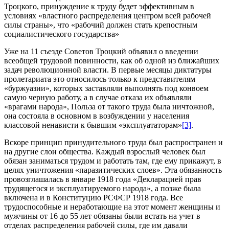
Троцкого, принуждение к труду будет эффективным в
условиях «властного распределения центром всей рабочей
силы страны», что «рабочий должен стать крепостным
социалистического государства»
Уже на 11 съезде Советов Троцкий объявил о введении
всеобщей трудовой повинности, как об одной из ближайших
задач революционной власти. В первые месяцы диктатуры
пролетариата это относилось только к представителям
«буржуазии», которых заставляли выполнять под конвоем
самую черную работу, а в случае отказа их объявляли
«врагами народа», Польза от такого труда была ничтожной,
она состояла в основном в возбуждении у населения
классовой ненависти к бывшим «эксплуататорам»
[3]
.
Вскоре принцип принудительного труда был распространен и
на другие слои общества. Каждый взрослый человек был
обязан заниматься трудом и работать там, где ему прикажут, в
целях уничтожения «паразитических слоев». Эта обязанность
провозглашалась в январе 1918 года «Декларацией прав
трудящегося и эксплуатируемого народа», а позже была
включена и в Конституцию РСФСР 1918 года. Все
трудоспособные и неработающие на этот момент женщины и
мужчины от 16 до 55 лет обязаны были встать на учет в
отделах распределения рабочей силы, где им давали