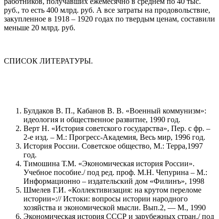
работников, получавших ежемесячно в среднем по 40 тыс.
руб., то есть 400 млрд. руб. А все затраты на продовольствие,
закупленное в 1918 – 1920 годах по твердым ценам, составили
меньше 20 млрд. руб.
СПИСОК ЛИТЕРАТУРЫ.
Булдаков В. П., Кабанов В. В. «Военный коммунизм»:
идеология и общественное развитие, 1990 год.
Верт Н. «История советского государства», Пер. с фр. –
2-е изд. – М.: Прогресс-Академия, Весь мир, 1996 год.
История России. Советское общество, М.: Терра,1997
год.
Тимошина Т.М. «Экономическая история России».
Учебное пособие./ под ред. проф. М.Н. Чепурина – М.:
Информационно – издательский дом «Филинъ», 1998
Шмелев Г.И. «Коллективизация: на крутом переломе
истории»:// Истоки: вопросы истории народного
хозяйства и экономической мысли. Вып.2, — М., 1990
Экономическая история СССР и зарубежных стран./ под