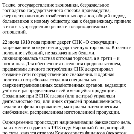
Также, огосударствление экономики, безраздельное
господство государственного способа производства,
сверхцентрализация хозяйственных органов, общий подход
большевиков к новому обществу, как к безденежному, привело
в итоге к упразднению рынка и товарно-денежных
отношений.
22 июля 1918 года принят декрет СНК «О спекуляции»,
запрещавший всякую негосударственную торговлю. К осени в
половине губерний, не захваченных белыми,
ликвидировалась частная оптовая торговля, а в трети – и
розничная. Для обеспечения населения продовольствием,
предметами личного потребления СНК декретировал
создание сети государственного снабжения. Подобная
политика потребовала создания специальных
сверхцентрализованных хозяйственных органов, ведающих
учётом и распределением всей имеющейся продукции.
Созданные при ВСНХ главки (или центры) управляли
деятельностью тех, или иных отраслей промышленности,
ведали их финансированием, материально-техническим
снабжением, распределением изготовленной продукции.
Одновременно происходит национализация банковского дела,
на их месте создается в 1918 году Народный банк, который,
по сути, являлся отделом Комиссариата финансов (декретом