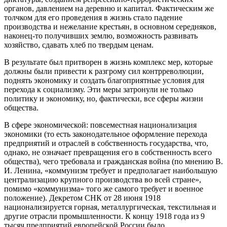
органов, давлением на деревню и капитал. Фактическим же
толчком для его проведения в жизнь стало падение
производства и нежелание крестьян, в основном середняков,
наконец-то получивших землю, возможность развивать
хозяйство, сдавать хлеб по твердым ценам.
В результате был притворен в жизнь комплекс мер, которые
должны были привести к разгрому сил контрреволюции,
поднять экономику и создать благоприятные условия для
перехода к социализму. Эти меры затронули не только
политику и экономику, но, фактически, все сферы жизни
общества.
В сфере экономической: повсеместная национализация
экономики (то есть законодательное оформление перехода
предприятий и отраслей в собственность государства, что,
однако, не означает превращения его в собственность всего
общества), чего требовала и гражданская война (по мнению В.
И. Ленина, «коммунизм требует и предполагает наибольшую
централизацию крупного производства во всей стране»,
помимо «коммунизма» того же самого требует и военное
положение). Декретом СНК от 28 июня 1918
национализируется горная, металлургическая, текстильная и
другие отрасли промышленности. К концу 1918 года из 9
тысяч предприятий европейской России было