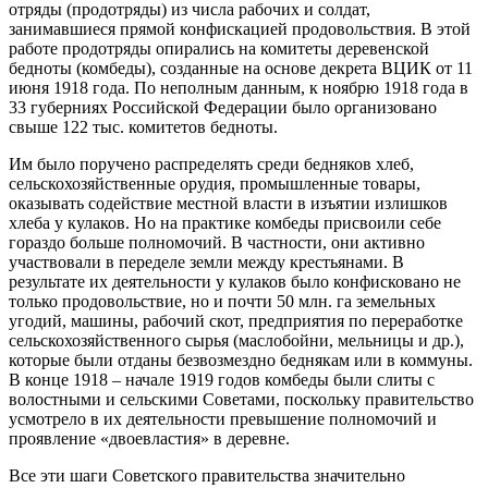
отряды (продотряды) из числа рабочих и солдат,
занимавшиеся прямой конфискацией продовольствия. В этой
работе продотряды опирались на комитеты деревенской
бедноты (комбеды), созданные на основе декрета ВЦИК от 11
июня 1918 года. По неполным данным, к ноябрю 1918 года в
33 губерниях Российской Федерации было организовано
свыше 122 тыс. комитетов бедноты.
Им было поручено распределять среди бедняков хлеб,
сельскохозяйственные орудия, промышленные товары,
оказывать содействие местной власти в изъятии излишков
хлеба у кулаков. Но на практике комбеды присвоили себе
гораздо больше полномочий. В частности, они активно
участвовали в переделе земли между крестьянами. В
результате их деятельности у кулаков было конфисковано не
только продовольствие, но и почти 50 млн. га земельных
угодий, машины, рабочий скот, предприятия по переработке
сельскохозяйственного сырья (маслобойни, мельницы и др.),
которые были отданы безвозмездно беднякам или в коммуны.
В конце 1918 – начале 1919 годов комбеды были слиты с
волостными и сельскими Советами, поскольку правительство
усмотрело в их деятельности превышение полномочий и
проявление «двоевластия» в деревне.
Все эти шаги Советского правительства значительно