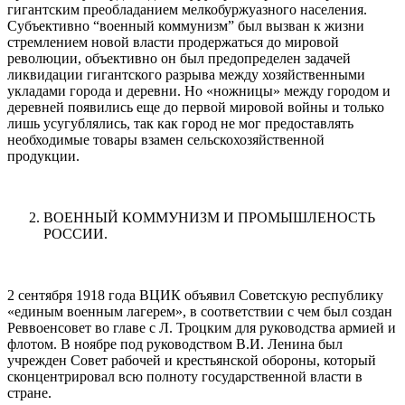
гигантским преобладанием мелкобуржуазного населения.
Субъективно “военный коммунизм” был вызван к жизни
стремлением новой власти продержаться до мировой
революции, объективно он был предопределен задачей
ликвидации гигантского разрыва между хозяйственными
укладами города и деревни. Но «ножницы» между городом и
деревней появились еще до первой мировой войны и только
лишь усугублялись, так как город не мог предоставлять
необходимые товары взамен сельскохозяйственной
продукции.
ВОЕННЫЙ КОММУНИЗМ И ПРОМЫШЛЕНОСТЬ
РОССИИ.
2 сентября 1918 года ВЦИК объявил Советскую республику
«единым военным лагерем», в соответствии с чем был создан
Реввоенсовет во главе с Л. Троцким для руководства армией и
флотом. В ноябре под руководством В.И. Ленина был
учрежден Совет рабочей и крестьянской обороны, который
сконцентрировал всю полноту государственной власти в
стране.