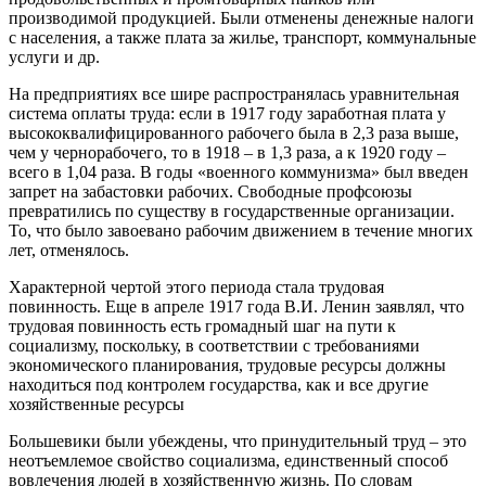
производимой продукцией. Были отменены денежные налоги
с населения, а также плата за жилье, транспорт, коммунальные
услуги и др.
На предприятиях все шире распространялась уравнительная
система оплаты труда: если в 1917 году заработная плата у
высококвалифицированного рабочего была в 2,3 раза выше,
чем у чернорабочего, то в 1918 – в 1,3 раза, а к 1920 году –
всего в 1,04 раза. В годы «военного коммунизма» был введен
запрет на забастовки рабочих. Свободные профсоюзы
превратились по существу в государственные организации.
То, что было завоевано рабочим движением в течение многих
лет, отменялось.
Характерной чертой этого периода стала трудовая
повинность. Еще в апреле 1917 года В.И. Ленин заявлял, что
трудовая повинность есть громадный шаг на пути к
социализму, поскольку, в соответствии с требованиями
экономического планирования, трудовые ресурсы должны
находиться под контролем государства, как и все другие
хозяйственные ресурсы
Большевики были убеждены, что принудительный труд – это
неотъемлемое свойство социализма, единственный способ
вовлечения людей в хозяйственную жизнь. По словам