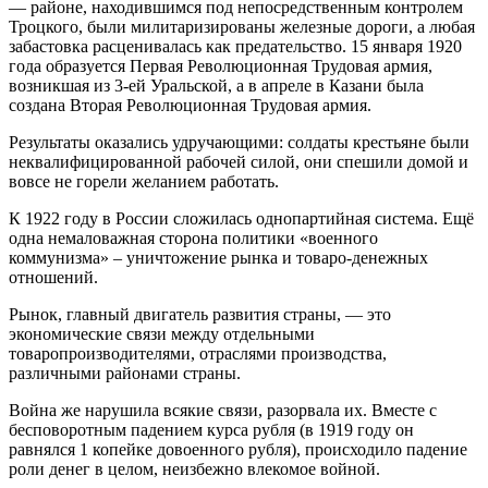
— районе, находившимся под непосредственным контролем
Троцкого, были милитаризированы железные дороги, а любая
забастовка расценивалась как предательство. 15 января 1920
года образуется Первая Революционная Трудовая армия,
возникшая из 3-ей Уральской, а в апреле в Казани была
создана Вторая Революционная Трудовая армия.
Результаты оказались удручающими: солдаты крестьяне были
неквалифицированной рабочей силой, они спешили домой и
вовсе не горели желанием работать.
К 1922 году в России сложилась однопартийная система. Ещё
одна немаловажная сторона политики «военного
коммунизма» – уничтожение рынка и товаро-денежных
отношений.
Рынок, главный двигатель развития страны, — это
экономические связи между отдельными
товаропроизводителями, отраслями производства,
различными районами страны.
Война же нарушила всякие связи, разорвала их. Вместе с
бесповоротным падением курса рубля (в 1919 году он
равнялся 1 копейке довоенного рубля), происходило падение
роли денег в целом, неизбежно влекомое войной.