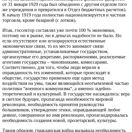
от 31 января 1920 года был объединен с другим отделом того
же учреждения и превратился в Отдел бюджетных расчетов).
К началу 1919 года полностью национализируется и частная
торговля, кроме базарной (с лотков).
Итак, госсектор составлял уже почти 100 % экономики,
поэтому ни в рынке, ни в деньгах надобности не было. Но
если отсутствуют или игнорируются естественные
экономические связи, то их место занимают связи
административные, устанавливаемые государством,
организуемые его декретами, распоряжениями, реализуемые
агентами государства – чиновниками, комиссарами.
Соответственно, для того, чтобы люди верили в
оправданность тех изменений, которые происходят в
обществе, государство применяло еще один метод
воздействия на умы, также являющийся неотъемлемой частью
политики “военного коммунизма“, а именно: идейно-
теоретический и культурный. В государстве насаждались: вера
в светлое будущее, пропаганда неизбежности мировой
революции, необходимость принятия руководства
большевиков, утверждение этики, оправдывающей любое
деяние, совершенное во имя революции, пропагандировалась
необходимость создания новой, пролетарской, культуры.
Таким образом, гражданская война вызывала необходимость