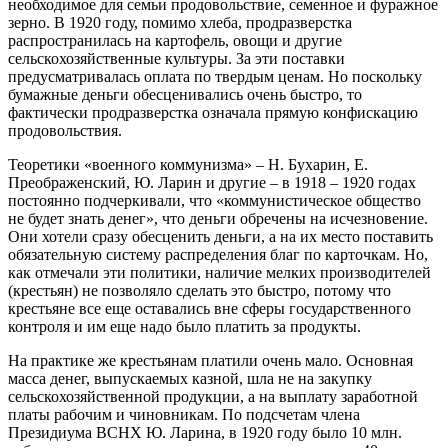
необходимое для семьи продовольствие, семенное и фуражное
зерно. В 1920 году, помимо хлеба, продразверстка
распространилась на картофель, овощи и другие
сельскохозяйственные культуры. За эти поставки
предусматривалась оплата по твердым ценам. Но поскольку
бумажные деньги обесценивались очень быстро, то
фактически продразверстка означала прямую конфискацию
продовольствия.
Теоретики «военного коммунизма» – Н. Бухарин, Е.
Преображенский, Ю. Ларин и другие – в 1918 – 1920 годах
постоянно подчеркивали, что «коммунистическое общество
не будет знать денег», что деньги обречены на исчезновение.
Они хотели сразу обесценить деньги, а на их место поставить
обязательную систему распределения благ по карточкам. Но,
как отмечали эти политики, наличие мелких производителей
(крестьян) не позволяло сделать это быстро, потому что
крестьяне все еще оставались вне сферы государственного
контроля и им еще надо было платить за продукты.
На практике же крестьянам платили очень мало. Основная
масса денег, выпускаемых казной, шла не на закупку
сельскохозяйственной продукции, а на выплату заработной
платы рабочим и чиновникам. По подсчетам члена
Президиума ВСНХ Ю. Ларина, в 1920 году было 10 млн.