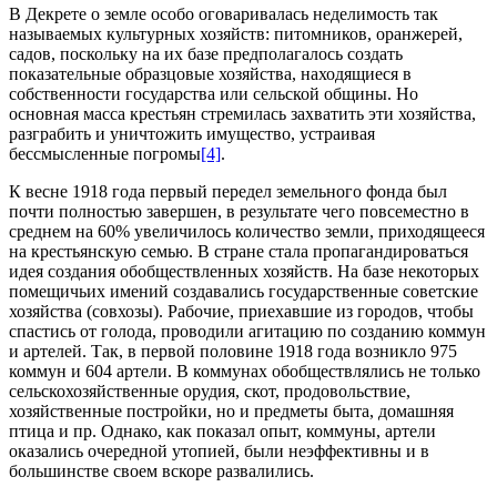
В Декрете о земле особо оговаривалась неделимость так
называемых культурных хозяйств: питомников, оранжерей,
садов, поскольку на их базе предполагалось создать
показательные образцовые хозяйства, находящиеся в
собственности государства или сельской общины. Но
основная масса крестьян стремилась захватить эти хозяйства,
разграбить и уничтожить имущество, устраивая
бессмысленные погромы
[4]
.
К весне 1918 года первый передел земельного фонда был
почти полностью завершен, в результате чего повсеместно в
среднем на 60% увеличилось количество земли, приходящееся
на крестьянскую семью. В стране стала пропагандироваться
идея создания обобществленных хозяйств. На базе некоторых
помещичьих имений создавались государственные советские
хозяйства (совхозы). Рабочие, приехавшие из городов, чтобы
спастись от голода, проводили агитацию по созданию коммун
и артелей. Так, в первой половине 1918 года возникло 975
коммун и 604 артели. В коммунах обобществлялись не только
сельскохозяйственные орудия, скот, продовольствие,
хозяйственные постройки, но и предметы быта, домашняя
птица и пр. Однако, как показал опыт, коммуны, артели
оказались очередной утопией, были неэффективны и в
большинстве своем вскоре развалились.