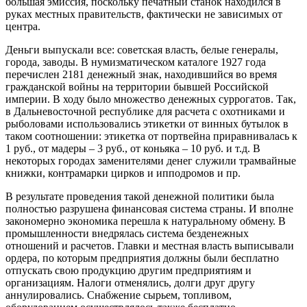
большая эмиссия, поскольку печатный станок находился в
руках местных правительств, фактически не зависимых от
центра.
Деньги выпускали все: советская власть, белые генералы,
города, заводы. В нумизматическом каталоге 1927 года
перечислен 2181 денежный знак, находившийся во время
гражданской войны на территории бывшей Российской
империи. В ходу было множество денежных суррогатов. Так,
в Дальневосточной республике для расчета с охотниками и
рыболовами использовались этикетки от винных бутылок в
таком соотношении: этикетка от портвейна приравнивалась к
1 руб., от мадеры – 3 руб., от коньяка – 10 руб. и т.д. В
некоторых городах заменителями денег служили трамвайные
книжки, контрамарки цирков и ипподромов и пр.
В результате проведения такой денежной политики была
полностью разрушена финансовая система страны. И вполне
закономерно экономика перешла к натуральному обмену. В
промышленности внедрялась система безденежных
отношений и расчетов. Главки и местная власть выписывали
ордера, по которым предприятия должны были бесплатно
отпускать свою продукцию другим предприятиям и
организациям. Налоги отменялись, долги друг другу
аннулировались. Снабжение сырьем, топливом,