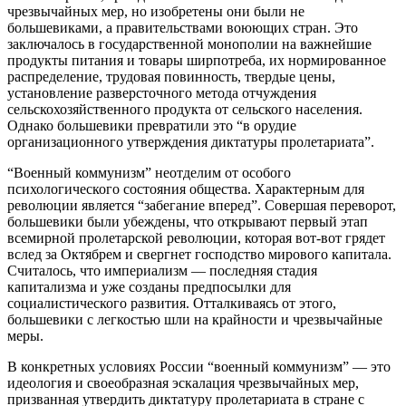
чрезвычайных мер, но изобретены они были не
большевиками, а правительствами воюющих стран. Это
заключалось в государственной монополии на важнейшие
продукты питания и товары ширпотреба, их нормированное
распределение, трудовая повинность, твердые цены,
установление разверсточного метода отчуждения
сельскохозяйственного продукта от сельского населения.
Однако большевики превратили это “в орудие
организационного утверждения диктатуры пролетариата”.
“Военный коммунизм” неотделим от особого
психологического состояния общества. Характерным для
революции является “забегание вперед”. Совершая переворот,
большевики были убеждены, что открывают первый этап
всемирной пролетарской революции, которая вот-вот грядет
вслед за Октябрем и свергнет господство мирового капитала.
Считалось, что империализм — последняя стадия
капитализма и уже созданы предпосылки для
социалистического развития. Отталкиваясь от этого,
большевики с легкостью шли на крайности и чрезвычайные
меры.
В конкретных условиях России “военный коммунизм” — это
идеология и своеобразная эскалация чрезвычайных мер,
призванная утвердить диктатуру пролетариата в стране с