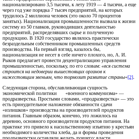
национализировано 3,5 тысячи, к лету 1919 — 4 тысячи, а еще
через год уже порядка 7 тысяч предприятий, на которых
трудилось 2 миллиона человек (это около 70 процентов
занятых). Национализация промышленности вызвала к жизни
систему из 50 главков, руководивших деятельностью
предприятий, распределявших сырье и полученную
продукцию. В 1920 государство являлось практически
безраздельным собственником промышленных средств
производства. На первый взгляд, казалось бы,
национализация не несет в себе ничего плохого, но, А. И.
Рыков предлагает провести децентрализацию управления
промышленностью, поскольку, по его словам:
«вся система
строится на недоверии вышестоящих органов к
нижестоящим звеньям, что тормозит развитие страны
«
[2]
.
Следующая сторона, обуславливающая сущность
экономической политики «военного коммунизма» —
продразверстка. Простыми словами, «продразверстка» — это
есть принудительное наложение обязанности сдачи
«излишков» производства на производителей продуктов
питания. Главным образом, конечно, это ложилось на
деревню, основного производителя продуктов питания. На
практике это привело к насильственному изъятию у крестьян
необходимого количества хлеба, да и формы проведения
продразверстки оставляли желать лучшего: власти