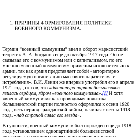
ПРИЧИНЫ ФОРМИРОВАНИЯ ПОЛИТИКИ
ВОЕННОГО КОММУНИЗМА.
Термин “военный коммунизм” ввел в оборот марксистский
теоретик А. А. Богданов еще до октября 1917 года. Он не
связывал его с коммунизмом или с капитализмом, по его
мнению «военный коммунизм» применим исключительно к
армии, так как армия представляет собой «авторитарно
регулируемую организацию массового паразитизма и
истребления». В.И. Ленин же впервые употребил его в апреле
1921 года, сказав, что
«диктатура партии большевиков
явилась сердцем, ядром «военного коммунизма».
[1]
И хотя
«военный коммунизм» как проводимая политика
большевистской партии полностью оформился к осени 1920
года, весь период гражданской войны, начиная с весны 1918
года, «
над страной сияла его звезда
«.
В сущности, военный коммунизм был порожден еще до 1918
года установлением однопартийной большевистской
диктатуры, созданием репрессивно-террористических