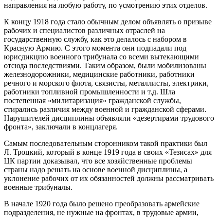
направления на любую работу, по усмотрению этих отделов.
К концу 1918 года стало обычным делом объявлять о призыве
рабочих и специалистов различных отраслей на
государственную службу, как это делалось с набором в
Красную Армию. С этого момента они подпадали под
юрисдикцию военного трибунала со всеми вытекающими
отсюда последствиями. Таким образом, были мобилизованы
железнодорожники, медицинские работники, работники
речного и морского флота, связисты, металлисты, электрики,
работники топливной промышленности и т.д. Шла
постепенная «милитаризация» гражданской службы,
стирались различия между военной и гражданской сферами.
Нарушителей дисциплины объявляли «дезертирами трудового
фронта», заключали в концлагеря.
Самым последовательным сторонником такой практики был
Л. Троцкий, который в конце 1919 года в своих «Тезисах» для
ЦК партии доказывал, что все хозяйственные проблемы
страны надо решать на основе военной дисциплины, а
уклонение рабочих от их обязанностей должны рассматривать
военные трибуналы.
В начале 1920 года было решено преобразовать армейские
подразделения, не нужные на фронтах, в трудовые армии,