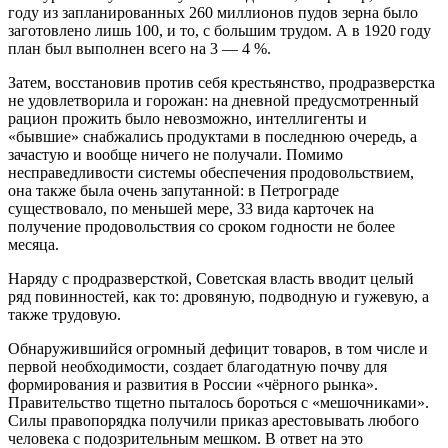
году из запланированных 260 миллионов пудов зерна было
заготовлено лишь 100, и то, с большим трудом. А в 1920 году
план был выполнен всего на 3 — 4 %.
Затем, восстановив против себя крестьянство, продразверстка
не удовлетворила и горожан: на дневной предусмотренный
рацион прожить было невозможно, интеллигенты и
«бывшие» снабжались продуктами в последнюю очередь, а
зачастую и вообще ничего не получали. Помимо
несправедливости системы обеспечения продовольствием,
она также была очень запутанной: в Петрограде
существовало, по меньшей мере, 33 вида карточек на
получение продовольствия со сроком годности не более
месяца.
Наряду с продразверсткой, Советская власть вводит целый
ряд повинностей, как то: дровяную, подводную и гужевую, а
также трудовую.
Обнаружившийся огромный дефицит товаров, в том числе и
первой необходимости, создает благодатную почву для
формирования и развития в России «чёрного рынка».
Правительство тщетно пыталось бороться с «мешочниками».
Силы правопорядка получили приказ арестовывать любого
человека с подозрительным мешком. В ответ на это