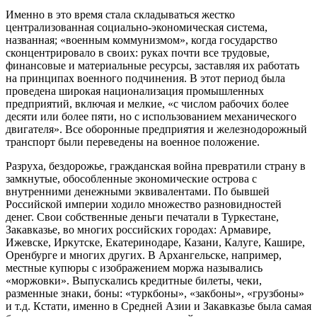
Именно в это время стала складываться жестко
централизованная социально-экономическая система,
названная; «военным коммунизмом», когда государство
сконцентрировало в своих: руках почти все трудовые,
финансовые и материальные ресурсы, заставляя их работать
на принципах военного подчинения. В этот период была
проведена широкая национализация промышленных
предприятий, включая и мелкие, «с числом рабочих более
десяти или более пяти, но с использованием механического
двигателя». Все оборонные предприятия и железнодорожный
транспорт были переведены на военное положение.
Разруха, бездорожье, гражданская война превратили страну в
замкнутые, обособленные экономические острова с
внутренними денежными эквивалентами. По бывшей
Российской империи ходило множество разновидностей
денег. Свои собственные деньги печатали в Туркестане,
Закавказье, во многих российских городах: Армавире,
Ижевске, Иркутске, Екатеринодаре, Казани, Калуге, Кашире,
Оренбурге и многих других. В Архангельске, например,
местные купюры с изображением моржа назывались
«моржовки». Выпускались кредитные билеты, чеки,
разменные знаки, боны: «туркбоны», «закбоны», «грузбоны»
и т.д. Кстати, именно в Средней Азии и Закавказье была самая