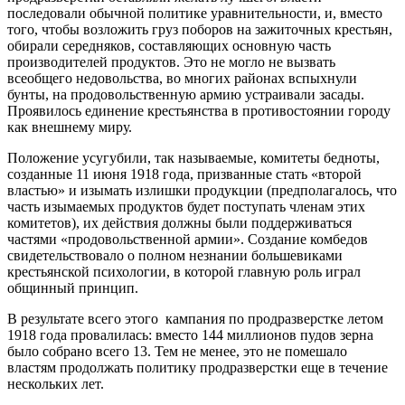
последовали обычной политике уравнительности, и, вместо
того, чтобы возложить груз поборов на зажиточных крестьян,
обирали середняков, составляющих основную часть
производителей продуктов. Это не могло не вызвать
всеобщего недовольства, во многих районах вспыхнули
бунты, на продовольственную армию устраивали засады.
Проявилось единение крестьянства в противостоянии городу
как внешнему миру.
Положение усугубили, так называемые, комитеты бедноты,
созданные 11 июня 1918 года, призванные стать «второй
властью» и изымать излишки продукции (предполагалось, что
часть изымаемых продуктов будет поступать членам этих
комитетов), их действия должны были поддерживаться
частями «продовольственной армии». Создание комбедов
свидетельствовало о полном незнании большевиками
крестьянской психологии, в которой главную роль играл
общинный принцип.
В результате всего этого кампания по продразверстке летом
1918 года провалилась: вместо 144 миллионов пудов зерна
было собрано всего 13. Тем не менее, это не помешало
властям продолжать политику продразверстки еще в течение
нескольких лет.