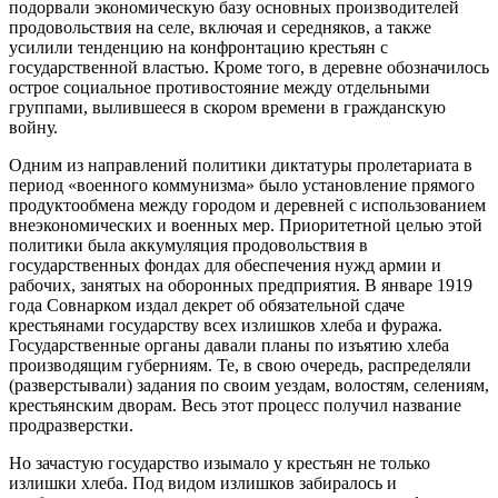
подорвали экономическую базу основных производителей
продовольствия на селе, включая и середняков, а также
усилили тенденцию на конфронтацию крестьян с
государственной властью. Кроме того, в деревне обозначилось
острое социальное противостояние между отдельными
группами, вылившееся в скором времени в гражданскую
войну.
Одним из направлений политики диктатуры пролетариата в
период «военного коммунизма» было установление прямого
продуктообмена между городом и деревней с использованием
внеэкономических и военных мер. Приоритетной целью этой
политики была аккумуляция продовольствия в
государственных фондах для обеспечения нужд армии и
рабочих, занятых на оборонных предприятия. В январе 1919
года Совнарком издал декрет об обязательной сдаче
крестьянами государству всех излишков хлеба и фуража.
Государственные органы давали планы по изъятию хлеба
производящим губерниям. Те, в свою очередь, распределяли
(разверстывали) задания по своим уездам, волостям, селениям,
крестьянским дворам. Весь этот процесс получил название
продразверстки.
Но зачастую государство изымало у крестьян не только
излишки хлеба. Под видом излишков забиралось и