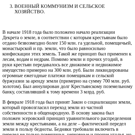
ВОЕННЫЙ КОММУНИЗМ И СЕЛЬСКОЕ
ХОЗЯЙСТВО.
В начале 1918 года было положено начало реализации
Декрета о земле, в соответствии с которым крестьянам было
отдано безвозмездно более 150 млн. га удельной, помещичьей,
монастырской и пр. земли, что было равносильно
конфискации этих земель. Такой же принцип был применен к
лесам, водам и недрам. Помимо земли и прочих угодий, в
руки крестьян передавалось все движимое и недвижимое
имущество примерно на 300 млн. руб. Были ликвидированы
огромные ежегодные платежи помещикам и сельской
буржуазии за аренду земли (примерно на сумму 700 млн. руб.
золотом). Был аннулирован долг Крестьянскому поземельному
банку, составлявший к тому времени 3 млрд. руб.
В феврале 1918 года был принят Закон о социализации земли,
который провозгласил переход земли из частной
собственности в общенародную. В основу закона был
положен эсеровский принцип уравнительного распределения
земли между крестьянами, а на деле – фактический передел
земли в пользу бедноты. Бедняки требовали включить в
передел не только помещичьи, церковные и прочие угодья, но