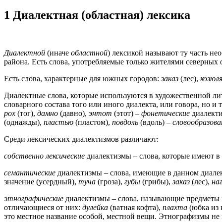
1 Диалектная (областная) лексика
Диалектной
(иначе
областной
) лексикой называют ту часть не
района. Есть слова, употребляемые только жителями северных 
Есть слова, характерные для южных городов:
заказ
(лес),
козюл
Диалектные слова, которые используются в художественной ли
словарного состава того или иного диалекта, или говора, но 
рох
(тог),
дамно
(давно),
энтот
(этот) –
фонетические
диалект
(однажды),
пластью
(пластом),
повдоль
(вдоль) –
словообразов
Среди лексических диалектизмов различают:
собственно лексические
диалектизмы – слова, которые имеют в
семантические
диалектизмы – слова, имеющие в данном диале
значение (усердный),
туча
(гроза),
губы
(грибы),
заказ
(лес),
на
этнографические
диалектизмы – слова, называющие предметы 
отличающиеся от них:
дулейка
(ватная кофта),
плахта
(юбка из 
это местное название особой, местной вещи. Этнографизмы не