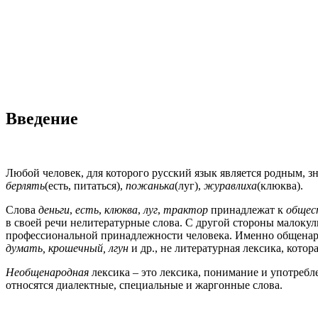
Введение
Любой человек, для которого русский язык является родным, зн
берлять
(есть, питаться),
пожанька
(луг),
журавлиха
(клюква).
Слова
деньги
,
есть
,
клюква
,
луг
,
трактор
принадлежат к
общес
в своей речи нелитературные слова. С другой стороны малокул
профессиональной принадлежности человека. Именно общенаро
думать, крошечный, лгун
и др., не литературная лексика, кото
Необщенародная
лексика – это лексика, понимание и употребле
относятся диалектные, специальные и жаргонные слова.