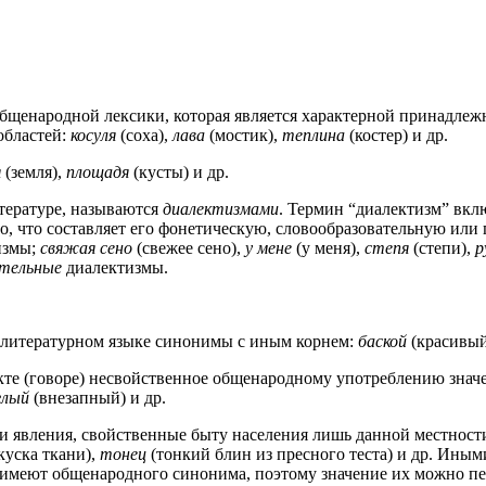
общенародной лексики, которая является характерной принадлежн
областей:
косуля
(соха),
лава
(мостик),
теплина
(костер) и др.
я
(земля),
площадя
(кусты) и др.
тературе, называются
диалектизмами
. Термин “диалектизм” вклю
и то, что составляет его фонетическую, словообразовательную и
измы;
свяжая сено
(свежее сено),
у
мене
(у меня),
степя
(степи),
р
ательные
диалектизмы.
 литературном языке синонимы с иным корнем:
баской
(красивый
кте (говоре) несвойственное общенародному употреблению знач
глый
(внезапный) и др.
и явления, свойственные быту населения лишь данной местности
куска ткани),
тонец
(тонкий блин из пресного теста) и др. Ины
 имеют общенародного синонима, поэтому значение их можно пе