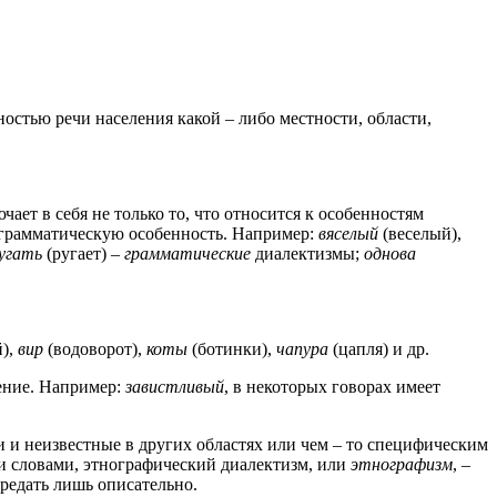
остью речи населения какой – либо местности, области,
чает в себя не только то, что относится к особенностям
ли грамматическую особенность. Например:
вяселый
(веселый),
угать
(ругает) –
грамматические
диалектизмы;
однова
),
вир
(водоворот),
коты
(ботинки),
чапура
(цапля) и др.
ение. Например:
завистливый
, в некоторых говорах имеет
 и неизвестные в других областях или чем – то специфическим
ми словами, этнографический диалектизм, или
этнографизм
, –
редать лишь описательно.