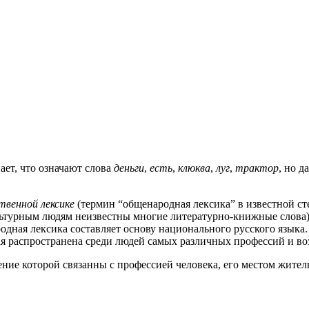
ает, что означают слова
деньги
,
есть
,
клюква
,
луг
,
трактор
, но д
твенной лексике
(термин “общенародная лексика” в известной ст
ьтурным людям неизвестны многие литературно-книжные слова). 
дная лексика составляет основу национального русского языка.
рая распространена среди людей самых различных профессий и во
ние которой связанны с профессией человека, его местом житель