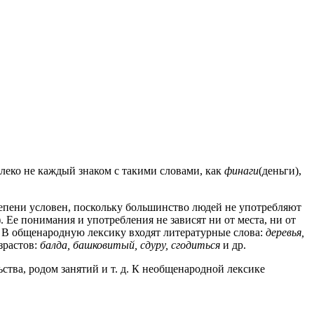
алеко не каждый знаком с такими словами, как
финаги
(деньги),
епени условен, поскольку большинство людей не употребляют
Ее понимания и употребления не зависят ни от места, ни от
 В общенародную лексику входят литературные слова:
деревья,
зрастов:
балда, башковитый, сдуру, сгодиться
и др.
ства, родом занятий и т. д. К необщенародной лексике