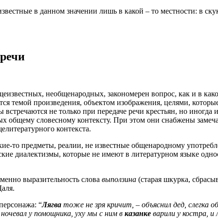
естные в данном значении лишь в какой – то местности: в скуку у
 речи
еизвестных, необщенародных, закономерен вопрос, как и в како
ся темой произведения, объектом изображения, целями, которые 
ы встречаются не только при передаче речи крестьян, но иногда и
ждых общему словесному контексту. При этом они снабжены заме
щелитературного контекста.
кие-то предметы, реалии, не известные общенародному употребл
ские диалектизмы, которые не имеют в литературном языке одно
Именно выразительность слова
выползина
(старая шкурка, сбрасы
Даля.
персонажа: “
Лягва
тоже не зря кричит, – объяснил дед, слегка
 ночевал у помощника, уху мы с ним в
казанке
варили у костра, и 