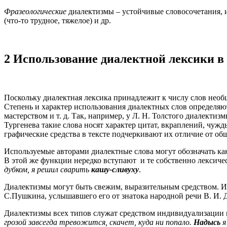
Фразеологические
диалектизмы – устойчивые словосочетания, изв
(что-то трудное, тяжелое) и др.
2 Использование диалектной лексики в
Поскольку диалектная лексика принадлежит к числу слов необщ
Степень и характер использования диалектных слов определяют
мастерством и т. д. Так, например, у Л. Н. Толстого диалектизм
Тургенева такие слова носят характер цитат, вкраплений, чу
графические средства в тексте подчеркивают их отличие от об
Используемые авторами диалектные слова могут обозначать ка
В этой же функции нередко вступают и те собственно лексиче
дубком, я решил сварить
кашу-сливуху
.
Диалектизмы могут быть свежим, выразительным средством. 
С.Пушкина, услышавшего его от знатока народной речи В. И. 
Диалектизмы всех типов служат средством индивидуализации 
грозой завсегда тревожится, скачет, куда ни попало.
Надысь
я