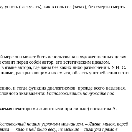
пасть (заскучать), как в соль сел (зачах), без смерти смерть
й мере она может быть использована в художественных целях.
ставит перед собой автор, его эстетическим идеалом,
 в языке автора, где даны без каких-либо разъяснений. У И. С.
чаниями, раскрывающими их смысл, область употребления и эти
ению, и тогда функция диалектизмов, прежде всего назывная.
словного эквивалента:
Расположившись на лужайке под
ваемая некоторыми животными при линьке) восхитила А.
 обеспокоенный нашим угрюмым молчанием. –
Лягва
, милок, перед
лягва — кило в ней было весу, не меньше – сиганула прямо в