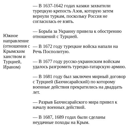
— В 1637-1642 годах казаки захватили
турецкую крепость Азов, которую затем
вернули туркам, поскольку Россия не
согласилась ее взять.
— Борьба за Украину привела к обострению
Южное
отношений с Турцией.
направление
(отношения с
— В 1672 году турецкие войска напали на
Крымским
Речь Посполитую.
ханством и
— В 1677 году русско-украинским войскам
Турцией,
удалось разгромить турецко-татарскую армию.
Ираном)
— В 1681 году был заключен мирный договор
с Турцией (Бахчисарайский) по которому
военные действия прекратились на двадцать
лет.
— Разрыв Бахчисарайского мира привел к
началу военных действий.
— В 1687, 1689 годах были сделаны
неудачные походы на Крым.