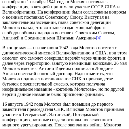
сентября по 1 октября 1941 года в Москве состоялась
конференция, в которой принимали участие СССР, США и
Великобритания. На конференции были согласованы вопросы
о военных поставках Советскому Союзу. Выступая на
заключительном заседании, глава советской делегации
Молотов сказал, что «отныне создан мощный фронт
свободолюбивых народов во главе с Советским Союзом,
Англией и Соединенными Штатами Америки»
[4]
.
В конце мая — начале июня 1942 года Молотов посетил с
дипломатической миссией Великобританию и США, при этом
самолет его самолет совершил перелёт через линию фронта и
далее через территорию, занятую немецкими войсками. 26 мая
Молотов вместе с Антони Иденом подписал в Лондоне
Англо-советский союзный договор. Надо отметить, что
Молотов подписал постановление СНК о производстве
бутылок с зажигательной смесью, которая получила
неофициальное название «коктейль Молотова», но по другой
версии данное название было присвоено финнами.
16 августа 1942 года Молотов был повышен до первого
заместителя председателя СНК. Вячеслав Молотов принимал
участие в Тегеранской, Ялтинской, Потсдамской
конференциях, которые создали основы послевоенного
мирного урегулирования. После окончания войны Молотов