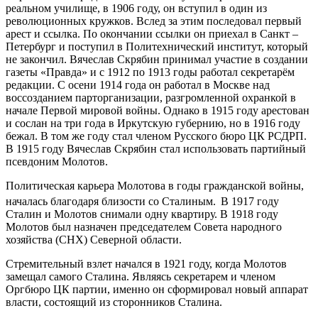
реальном училище, в 1906 году, он вступил в один из
революционных кружков. Вслед за этим последовал первый
арест и ссылка. По окончании ссылки он приехал в Санкт –
Петербург и поступил в Политехнический институт, который
не закончил. Вячеслав Скрябин принимал участие в создании
газеты «Правда» и с 1912 по 1913 годы работал секретарём
редакции. С осени 1914 года он работал в Москве над
воссозданием парторганизации, разгромленной охранкой в
начале Первой мировой войны. Однако в 1915 году арестован
и сослан на три года в Иркутскую губернию, но в 1916 году
бежал. В том же году стал членом Русского бюро ЦК РСДРП.
В 1915 году Вячеслав Скрябин стал использовать партийный
псевдоним Молотов.
Политическая карьера Молотова в годы гражданской войны,
началась благодаря близости со Сталиным.
В 1917 году
Сталин и Молотов снимали одну квартиру. В 1918 году
Молотов был назначен председателем Совета народного
хозяйства (СНХ) Северной области.
Стремительный взлет начался в 1921 году, когда Молотов
замещал самого Сталина. Являясь секретарем и членом
Оргбюро ЦК партии, именно он сформировал новый аппарат
власти, состоящий из сторонников Сталина.