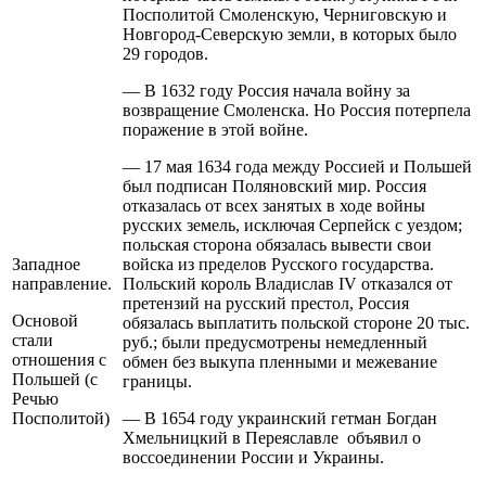
Посполитой Смоленскую, Черниговскую и
Новгород-Северскую земли, в которых было
29 городов.
— В 1632 году Россия начала войну за
возвращение Смоленска. Но Россия потерпела
поражение в этой войне.
— 17 мая 1634 года между Россией и Польшей
был подписан Поляновский мир. Россия
отказалась от всех занятых в ходе войны
русских земель, исключая Серпейск с уездом;
польская сторона обязалась вывести свои
Западное
войска из пределов Русского государства.
направление.
Польский король Владислав IV отказался от
претензий на русский престол, Россия
Основой
обязалась выплатить польской стороне 20 тыс.
стали
руб.; были предусмотрены немедленный
отношения с
обмен без выкупа пленными и межевание
Польшей (с
границы.
Речью
Посполитой)
— В 1654 году украинский гетман Богдан
Хмельницкий в Переяславле объявил о
воссоединении России и Украины.