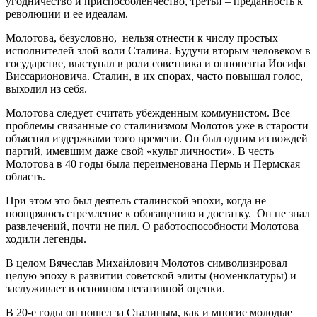
угодничество и приспособленчество, третьи – преданность к
революции и ее идеалам.
Молотова, безусловно, нельзя отнести к числу простых
исполнителей злой воли Сталина. Будучи вторым человеком в
государстве, выступал в роли советника и оппонента Иосифа
Виссарионовича. Сталин, в их спорах, часто повышал голос,
выходил из себя.
Молотова следует считать убежденным коммунистом. Все
проблемы связанные со сталинизмом Молотов уже в старости
объяснял издержками того времени. Он был одним из вождей
партий, имевшим даже свой «культ личности». В честь
Молотова в 40 годы была переименована Пермь и Пермская
область.
При этом это был деятель сталинской эпохи, когда не
поощрялось стремление к обогащению и достатку. Он не знал
развлечений, почти не пил. О работоспособности Молотова
ходили легенды.
В целом Вячеслав Михайлович Молотов символизировал
целую эпоху в развитии советской элиты (номенклатуры) и
заслуживает в основном негативной оценки.
В 20-е годы он пошел за Сталиным, как и многие молодые