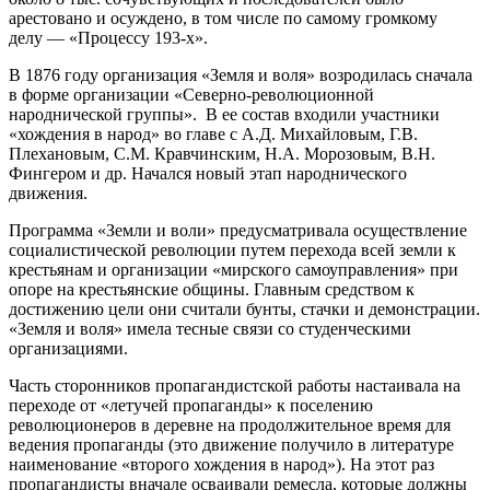
арестовано и осуждено, в том числе по самому громкому
делу — «Процессу 193-х».
В 1876 году организация «Земля и воля» возродилась сначала
в форме организации «Северно-революционной
народнической группы». В ее состав входили участники
«хождения в народ» во главе с А.Д. Михайловым, Г.В.
Плехановым, С.М. Кравчинским, Н.А. Морозовым, В.Н.
Фингером и др. Начался новый этап народнического
движения.
Программа «Земли и воли» предусматривала осуществление
социалистической революции путем перехода всей земли к
крестьянам и организации «мирского самоуправления» при
опоре на крестьянские общины. Главным средством к
достижению цели они считали бунты, стачки и демонстрации.
«Земля и воля» имела тесные связи со студенческими
организациями.
Часть сторонников пропагандистской работы настаивала на
переходе от «летучей пропаганды» к поселению
революционеров в деревне на продолжительное время для
ведения пропаганды (это движение получило в литературе
наименование «второго хождения в народ»). На этот раз
пропагандисты вначале осваивали ремесла, которые должны