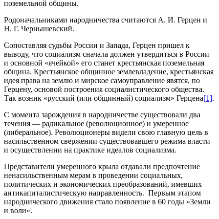
поземельной общины.
Родоначальниками народничества считаются А. И. Герцен и
Н. Г. Чернышевский.
Сопоставляя судьбы России и Запада, Герцен пришел к
выводу, что социализм сначала должен утвердиться в России
и основной «ячейкой» его станет крестьянская поземельная
община. Крестьянское общинное землевладение, крестьянская
идея права на землю и мирское самоуправление явятся, по
Герцену, основой построения социалистического общества.
Так возник «русский (или общинный) социализм» Герцена
[1]
.
С момента зарождения в народничестве существовали два
течения — радикальное (революционное) и умеренное
(либеральное). Революционеры видели свою главную цель в
насильственном свержении существовавшего режима власти
и осуществлении на практике идеалов социализма.
Представители умеренного крыла отдавали предпочтение
ненасильственным мерам в проведении социальных,
политических и экономических преобразований, имевших
антикапиталистическую направленность. Первым этапом
народнического движения стало появление в 60 годы «Земли
и воли».