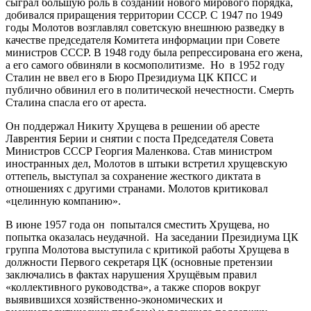
сыграл большую роль в создании нового мирового порядка,
добивался приращения территории СССР. С 1947 по 1949
годы Молотов возглавлял советскую внешнюю разведку в
качестве председателя Комитета информации при Совете
министров СССР. В 1948 году была репрессирована его жена,
а его самого обвиняли в космополитизме. Но в 1952 году
Сталин не ввел его в Бюро Президиума ЦК КПСС и
публично обвинил его в политической нечестности. Смерть
Сталина спасла его от ареста.
Он поддержал Никиту Хрущева в решении об аресте
Лаврентия Берии и снятии с поста Председателя Совета
Министров СССР Георгия Маленкова. Став министром
иностранных дел, Молотов в штыки встретил хрущевскую
оттепель, выступал за сохранение жесткого диктата в
отношениях с другими странами. Молотов критиковал
«целинную компанию».
В июне 1957 года он попытался сместить Хрущева, но
попытка оказалась неудачной. На заседании Президиума ЦК
группа Молотова выступила с критикой работы Хрущева в
должности Первого секретаря ЦК (основные претензии
заключались в фактах нарушения Хрущёвым правил
«коллективного руководства», а также споров вокруг
выявившихся хозяйственно-экономических и