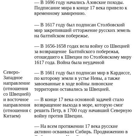
— В 1696 году начались Азовские походы.
Подписание мира в конце 17 века привело к
временному замирению.
— В 1617 году был подписан Столбовский
мир закрепивший отторжение русских земель
на балтийском побережье.
— В 1656-1658 годах вела войну со Швецией
за возвращение Балтийского побережья,
отошедшего к Швеции по Столбовскому миру
1617 года. Война была неудачной
Северо-
— В 1661 году был подписан мир в Кардиссе,
Западное
по которому земли в устье Невы, а также
направление
завоеванные в ходе войны ливонские
(отношения
территории оставались за Швецией.
со Швецией)
и восточное
— В конце 17 века основной задачей стало
направления
возвращение выхода в море, которую смог
(отношения с
решить Петр, в 1700 году начавший Северную
Китаем)
войну против Швеции.
— На всем протяжении 17 века русские
активно осваивали Сибирь. Продвижению в