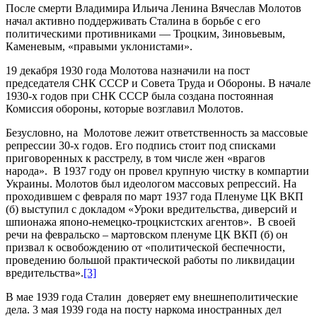
После смерти Владимира Ильича Ленина Вячеслав Молотов
начал активно поддерживать Сталина в борьбе с его
политическими противниками — Троцким, Зиновьевым,
Каменевым, «правыми уклонистами».
19 декабря 1930 года Молотова назначили на пост
председателя СНК СССР и Совета Труда и Обороны. В начале
1930-х годов при СНК СССР была создана постоянная
Комиссия обороны, которые возглавил Молотов.
Безусловно, на Молотове лежит ответственность за массовые
репрессии 30-х годов. Его подпись стоит под списками
приговоренных к расстрелу, в том числе жен «врагов
народа». В 1937 году он провел крупную чистку в компартии
Украины. Молотов был идеологом массовых репрессий. На
проходившем с февраля по март 1937 года Пленуме ЦК ВКП
(б) выступил с докладом «Уроки вредительства, диверсий и
шпионажа японо-немецко-троцкистских агентов». В своей
речи на февральско – мартовском пленуме ЦК ВКП (б) он
призвал к освобождению от «политической беспечности,
проведению большой практической работы по ликвидации
вредительства».
[3]
В мае 1939 года Сталин доверяет ему внешнеполитические
дела. 3 мая 1939 года на посту наркома иностранных дел