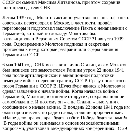
СССР он сменил Максима Литвинова, при этом сохранив
пост председателя СНК.
Летом 1939 года Молотов активно участвовал в англо-франко-
советских переговорах в Москве, в частности, провёл
переговоры и подготовил заключение Пакта о ненападении с
Германией, который по докладу Молотова был
ратифицирован Верховным Советом СССР 31 августа 1939
года. Одновременно Молотов подписал и секретные
протоколы к нему, которые разграничили сферы влияния
Германии и СССР.
6 мая 1941 года СНК возглавил лично Сталин, а сам Молотов
был назначен его заместителем Ранним утром 22 июня 1941
года после артиллерийской и авиационной подготовки
немецкие войска перешли границу СССР. Сразу после этого
посол Германии в СССР В. Шуленбург явился к Молотову и
сделал заявление о начале войны. Когда началась война с
Германией, Молотов, в отличие от других, сохранял полное
самообладание. И поэтому он – а не Сталин – выступил с
сообщением о начале войны. В полдень 22 июня 1941 года им
были произнесены по радио слова, ставшие пророческими:
«Наше дело правое, враг будет разбит. Победа будет за нами!».
В годы войны он занимался в основном хозяйственными
вопросами, участвовал международных конференциях. С 29