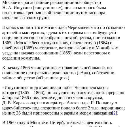
Москве выросло тайное революционное общество
Н. А. Ишутина («ишутинцев»), целью которого была
подготовка крестьянской революции путем заговора
интеллигентских групп.
Пытаясь воплотить в жизнь идеи Чернышевского по созданию
артелей и мастерских, сделать их первым шагом будущего
социалистического преобразования общества, они создали в
1865 в Москве бесплатную школу, переплетную (1864) и
швейную (1865) мастерские, ватную фабрику в Можайском
уезде на началах ассоциации (1865), вели переговоры о
создании коммуны.
К началу 1866 у «ишутинцев» появились небольшое, но
сплоченное центральное руководство («Ад»), собственно
тайное общество («Организация»)
«Ишутинцы» подготавливали побег Чернышевского с
каторги (1865—1866), но их успешную деятельность прервало
4 апреля 1866 покушение одного из членов кружка,
Д. В. Каракозова, на императора Александра II. По «делу о
цареубийстве» под следствие попало более 2 тыс. народников;
из них 36 были приговорены к разным мерам наказания
[2]
.
В 1869 году в Москве и Петербурге начала деятельность