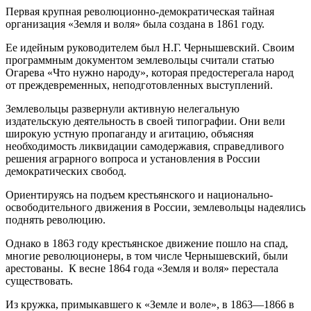
Первая крупная революционно-демократическая тайная
организация «Земля и воля» была создана в 1861 году.
Ее идейным руководителем был Н.Г. Чернышевский. Своим
программным документом землевольцы считали статью
Огарева «Что нужно народу», которая предостерегала народ
от преждевременных, неподготовленных выступлений.
Землевольцы развернули активную нелегальную
издательскую деятельность в своей типографии. Они вели
широкую устную пропаганду и агитацию, объясняя
необходимость ликвидации самодержавия, справедливого
решения аграрного вопроса и установления в России
демократических свобод.
Ориентируясь на подъем крестьянского и национально-
освободительного движения в России, землевольцы надеялись
поднять революцию.
Однако в 1863 году крестьянское движение пошло на спад,
многие революционеры, в том числе Чернышевский, были
арестованы. К весне 1864 года «Земля и воля» перестала
существовать.
Из кружка, примыкавшего к «Земле и воле», в 1863—1866 в