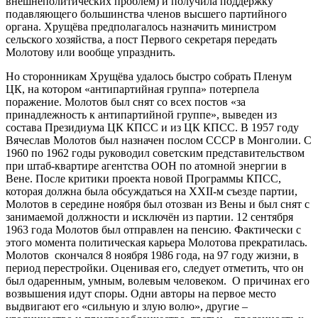
внешнеполитических проблем) и получила поддержку
подавляющего большинства членов высшего партийного
органа. Хрущёва предполагалось назначить министром
сельского хозяйства, а пост Первого секретаря передать
Молотову или вообще упразднить.
Но сторонникам Хрущёва удалось быстро собрать Пленум
ЦК, на котором «антипартийная группа» потерпела
поражение. Молотов был снят со всех постов «за
принадлежность к антипартийной группе», выведен из
состава Президиума ЦК КПСС и из ЦК КПСС. В 1957 году
Вячеслав Молотов был назначен послом СССР в Монголии. С
1960 по 1962 годы руководил советским представительством
при штаб-квартире агентства ООН по атомной энергии в
Вене. После критики проекта новой Программы КПСС,
которая должна была обсуждаться на XXII-м съезде партии,
Молотов в середине ноября был отозван из Вены и был снят с
занимаемой должности и исключён из партии. 12 сентября
1963 года Молотов был отправлен на пенсию. Фактически с
этого момента политическая карьера Молотова прекратилась.
Молотов скончался 8 ноября 1986 года, на 97 году жизни, в
период перестройки. Оценивая его, следует отметить, что он
был одаренным, умным, волевым человеком. О причинах его
возвышения идут споры. Одни авторы на первое место
выдвигают его «сильную и злую волю», другие –