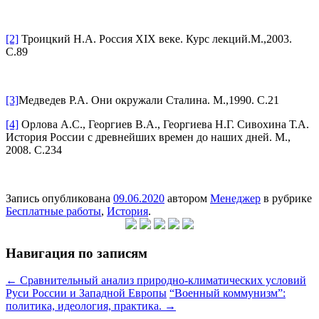
[2]
Троицкий Н.А. Россия XIX веке. Курс лекций.М.,2003.
С.89
[3]
Медведев Р.А. Они окружали Сталина. М.,1990. С.21
[4]
Орлова А.С., Георгиев В.А., Георгиева Н.Г. Сивохина Т.А.
История России с древнейших времен до наших дней. М.,
2008. С.234
Запись опубликована
09.06.2020
автором
Менеджер
в рубрике
Бесплатные работы
,
История
.
Навигация по записям
←
Сравнительный анализ природно-климатических условий
Руси России и Западной Европы
“Военный коммунизм”:
политика, идеология, практика.
→