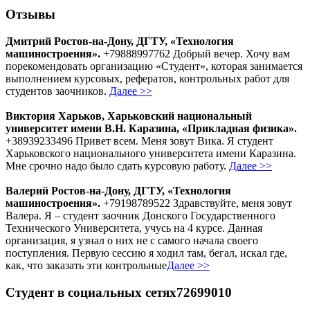
Отзывы
Дмитрий Ростов-на-Дону, ДГТУ, «Технология
машиностроения».
+79888997762 Добрый вечер. Хочу вам
порекомендовать организацию «Студент», которая занимается
выполнением курсовых, рефератов, контрольных работ для
студентов заочников.
Далее >>
Виктория Харьков, Харьковский национальный
университет имени В.Н. Каразина, «Прикладная физика».
+38939233496 Привет всем. Меня зовут Вика. Я студент
Харьковского национального университета имени Каразина.
Мне срочно надо было сдать курсовую работу.
Далее >>
Валерий Ростов-на-Дону, ДГТУ, «Технология
машиностроения».
+79198789522 Здравствуйте, меня зовут
Валера. Я – студент заочник Донского Государственного
Технического Университета, учусь на 4 курсе. Данная
организация, я узнал о них не с самого начала своего
поступления. Первую сессию я ходил там, бегал, искал где,
как, что заказать эти контрольные
Далее >>
Студент в социальных сетях72699010