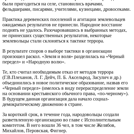
были пригодиться на селе, становились врачами,
фельдшерами, писарями, учителями, кузнецами, дровосеками.
Практика деревенских поселений и агитации землевольцев
ожидаемых результатов не принесли. Народное восстание
поднять не удалось. Разочаровавшись в выбранных методах,
не принесших существенных результатов, некоторые
землевольцы стали склоняться к тактике террора.
В результате споров о выборе тактики в организации
произошел раскол. «Земля и воля» разделилась на «Черный
передел» и «Народную волю».
Те, кто считал необходимым отказ от методов террора
(Г.В.Плеханов, Л. Г. Дейч, П. Б. Аксельрод, Засулич и др.)
объединились в новое политическое образование, назвав его
«Черный передел» (имелось в виду перераспределение земли
на основании крестьянского обычного права, «по-черному»).
В будущем данная организация дала начало социал-
демократическому движению в стране.
За короткий срок, в течение года, народовольцы создали
разветвленную организацию во главе с Исполнительным
комитетом. В него вошли 36 чел, в том числе Желябов,
Михайлов, Перовская, Фигнер.