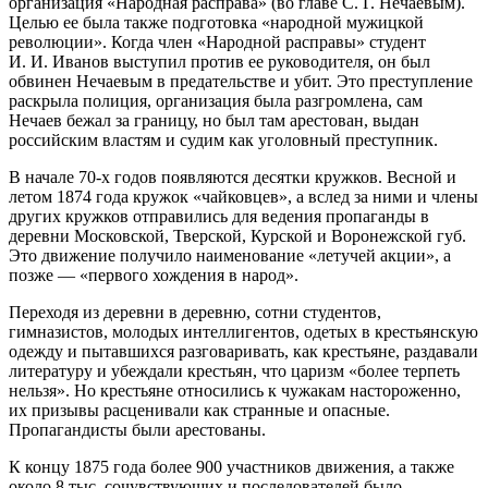
организация «Народная расправа» (во главе С. Г. Нечаевым).
Целью ее была также подготовка «народной мужицкой
революции». Когда член «Народной расправы» студент
И. И. Иванов выступил против ее руководителя, он был
обвинен Нечаевым в предательстве и убит. Это преступление
раскрыла полиция, организация была разгромлена, сам
Нечаев бежал за границу, но был там арестован, выдан
российским властям и судим как уголовный преступник.
В начале 70-х годов появляются десятки кружков. Весной и
летом 1874 года кружок «чайковцев», а вслед за ними и члены
других кружков отправились для ведения пропаганды в
деревни Московской, Тверской, Курской и Воронежской губ.
Это движение получило наименование «летучей акции», а
позже — «первого хождения в народ».
Переходя из деревни в деревню, сотни студентов,
гимназистов, молодых интеллигентов, одетых в крестьянскую
одежду и пытавшихся разговаривать, как крестьяне, раздавали
литературу и убеждали крестьян, что царизм «более терпеть
нельзя». Но крестьяне относились к чужакам настороженно,
их призывы расценивали как странные и опасные.
Пропагандисты были арестованы.
К концу 1875 года более 900 участников движения, а также
около 8 тыс. сочувствующих и последователей было