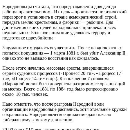
Народовольцы считали, что народ задавлен и доведен до
рабства правительством. Их цель – произвести политический
переворот и установить в стране демократический строй,
передать землю крестьянам, а фабрики — рабочим. Для
достижения своих целей народовольцы привлекали всех
недовольных. Большое внимание уделялось террору и
подготовке цареубийства.
Задуманное им удалось осуществить. После неоднократных
попыток покушения — 1 марта 1881 г. был убит Александр II,
однако это не вызвало восстания как ожидалось.
После этого начались массовые аресты, завершившиеся
серией судебных процессов («Процесс 20-ти», «Процесс 17-
ти», «Процесс 14-ти» и др.). Казнь членов Исполкома
«Народной воли» была довершена разгромом ее организаций
на местах. Всего с 1881 по 1884 год было репрессировано
около 10 тыс. человек.
Надо отметить, что после разгрома Народной воли
организации народовольце распались, хотя отдельные кружки
сохранялись. Народовольческое движение дало начало
либеральному земскому движению.
70-90 годы XIX века стали этапом либерального