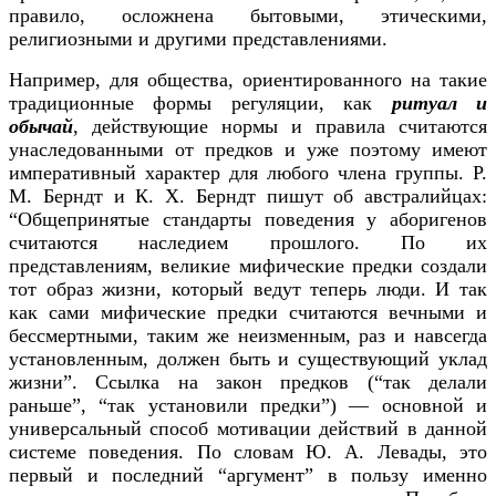
правило, осложнена бытовыми, этическими,
религиозными и другими представлениями.
Например, для общества, ориентированного на такие
традиционные формы регуляции, как
ритуал и
обычай
, действующие нормы и правила считаются
унаследованными от предков и уже поэтому имеют
императивный характер для любого члена группы. Р.
М. Берндт и К. X. Берндт пишут об австралийцах:
“Общепринятые стандарты поведения у аборигенов
считаются наследием прошлого. По их
представлениям, великие мифические предки создали
тот образ жизни, который ведут теперь люди. И так
как сами мифические предки считаются вечными и
бессмертными, таким же неизменным, раз и навсегда
установленным, должен быть и существующий уклад
жизни”. Ссылка на закон предков (“так делали
раньше”, “так установили предки”) — основной и
универсальный способ мотивации действий в данной
системе поведения. По словам Ю. А. Левады, это
первый и последний “аргумент” в пользу именно