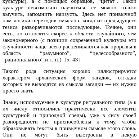
культуры), а с помощью образцов, “цитат”. Такой
культуре невозможно научиться, ее можно только
выучить, запомнить наизусть. Здесь нет привычной
нам логики переходов смыслов, когда из предыдущего
тезиса разворачиваются последующие. Точнее, они
есть, но относятся скорее к области случайного, чем
закономерного (с позиции современной культуры эти
случайности чаще всего расцениваются как прорывы в
область “разумного”, “целесообразного”,
“рационального” и т. п.). [
5, 43]
Такого рода ситуация хорошо иллюстрируется
характером архаических форм загадок, отгадки
которых не выводятся из смысла загадки — их нужно
просто знать.
Знаки, используемые в культуре ритуального типа (а к
их числу относились практически все элементы
культурной и природной среды), уже в силу своей
разнородности не приспособлены к тому, чтобы
образовывать тексты в привычном смысле этого слова.
Они не могут быть выстроены в некую