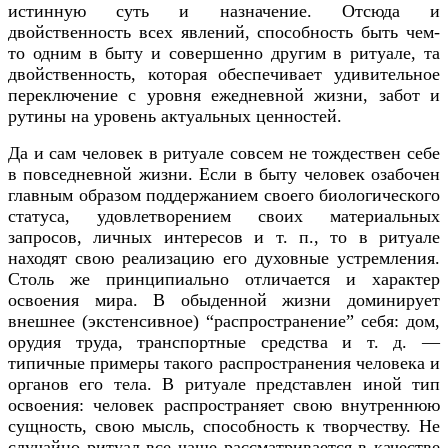
истинную суть и назначение. Отсюда и
двойственность всех явлений, способность быть чем-
то одним в быту и совершенно другим в ритуале, та
двойственность, которая обеспечивает удивительное
переключение с уровня ежедневной жизни, забот и
рутины на уровень актуальных ценностей.
Да и сам человек в ритуале совсем не тождествен себе
в повседневной жизни. Если в быту человек озабочен
главным образом поддержанием своего биологического
статуса, удовлетворением своих материальных
запросов, личных интересов и т. п., то в ритуале
находят свою реализацию его духовные устремления.
Столь же принципиально отличается и характер
освоения мира. В обыденной жизни доминирует
внешнее (экстенсивное) “распространение” себя: дом,
орудия труда, транспортные средства и т. д. —
типичные примеры такого распространения человека и
органов его тела. В ритуале представлен иной тип
освоения: человек распространяет свою внутреннюю
сущность, свою мысль, способность к творчеству. Не
случайно ритуал все чаще рассматривается в качестве