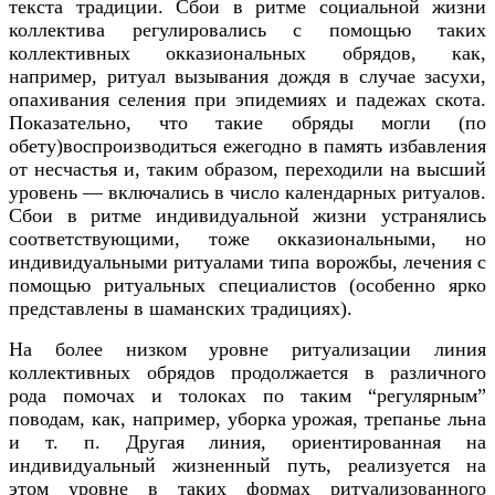
текста традиции. Сбои в ритме социальной жизни
коллектива регулировались с помощью таких
коллективных окказиональных обрядов, как,
например, ритуал вызывания дождя в случае засухи,
опахивания селения при эпидемиях и падежах скота.
Показательно, что такие обряды могли (по
обету)воспроизводиться ежегодно в память избавления
от несчастья и, таким образом, переходили на высший
уровень — включались в число календарных ритуалов.
Сбои в ритме индивидуальной жизни устранялись
соответствующими, тоже окказиональными, но
индивидуальными ритуалами типа ворожбы, лечения с
помощью ритуальных специалистов (особенно ярко
представлены в шаманских традициях).
На более низком уровне ритуализации линия
коллективных обрядов продолжается в различного
рода помочах и толоках по таким “регулярным”
поводам, как, например, уборка урожая, трепанье льна
и т. п. Другая линия, ориентированная на
индивидуальный жизненный путь, реализуется на
этом уровне в таких формах ритуализованного