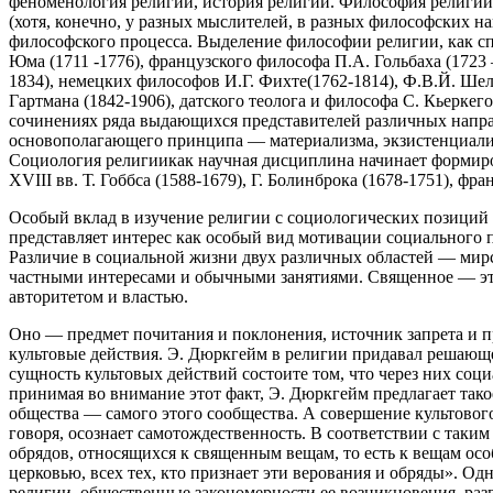
феноменология религии, история религии. Философия религиия
(хотя, конечно, у разных мыслителей, в разных философских н
философского процесса. Выделение философии религии, как сп
Юма (1711 -1776), французского философа П.А. Гольбаха (1723
1834), немецких философов И.Г. Фихте(1762-1814), Ф.В.Й. Шелли
Гартмана (1842-1906), датского теолога и философа С. Кьеркег
сочинениях ряда выдающихся представителей различных напра
основополагающего принципа — материализма, экзистенциализм
Социология религиикак научная дисциплина начинает формиро
XVIII вв. Т. Гоббса (1588-1679), Г. Болинброка (1678-1751), 
Особый вклад в изучение религии с социологических позиций 
представляет интерес как особый вид мотивации социального
Различие в социальной жизни двух различных областей — мирс
частными интересами и обычными занятиями. Священное — это 
авторитетом и властью.
Оно — предмет почитания и поклонения, источник запрета и 
культовые действия. Э. Дюркгейм в религии придавал решающее
сущность культовых действий состоите том, что через них соц
принимая во внимание этот факт, Э. Дюркгейм предлагает так
общества — самого этого сообщества. А совершение культового
говоря, осознает самотождественность. В соответствии с таки
обрядов, относящихся к священным вещам, то есть к вещам ос
церковью, всех тех, кто признает эти верования и обряды». 
религии, общественные закономерности ее возникновения, разв