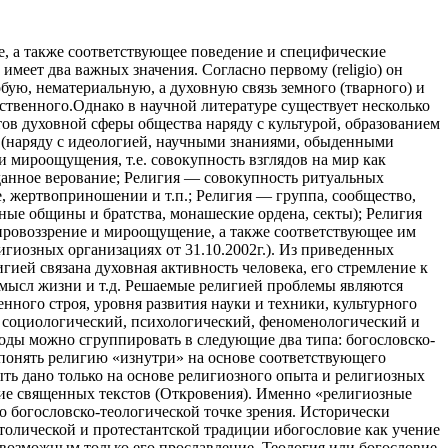
ние, а также соответствующее поведение и специфические
имеет два важных значения. Согласно первому (religio) он
собую, нематериальную, а духовную связь земного (тварного) и
ственного.Однако в научной литературе существует несколько
в духовной сферы общества наряду с культурой, образованием
 (наряду с идеологией, научными знаниями, обыденными
и мироощущения, т.е. совокупность взглядов на мир как
данное верование; Религия — совокупность ритуальных
е, жертвоприношении и т.п.; Религия — группа, сообщество,
ные общины и братства, монашеские ордена, секты); Религия
ровоззрение и мироощущение, а также соответствующее им
лигиозных организациях от 31.10.2002г.). Из приведенных
гией связана духовная активность человека, его стремление к
 смысл жизни и т.д. Решаемые религией проблемы являются
ного строя, уровня развития науки и техники, культурного
, социологический, психологический, феноменологический и
ходы можно сгруппировать в следующие два типа: богословско-
 понять религию «изнутри» на основе соответствующего
ть дано только на основе религиозного опыта и религиозных
ние священных текстов (Откровения). Именно «религиозные
о богословско-теологической точке зрения. Исторически
атолической и протестантской традиции ибогословие как учение
 возможным только его прославление. Теология или богословие