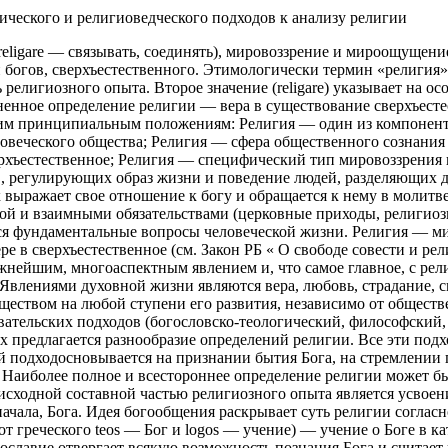
ического и религиоведческого подходов к анализу религии
а; religare — связывать, соединять), мировоззрение и мироощуще
и богов, сверхъестественного. Этимологически термин «религия» 
 религиозного опыта. Второе значение (religare) указывает на о
ненное определение религии — вера в существование сверхъесте
щим принципиальным положениям: Религия — один из компоненто
овеческого общества; Религия — сфера общественного сознания
ерхъестественное; Религия — специфический тип мировоззрения 
, регулирующих образ жизни и поведение людей, разделяющих 
 выражает свое отношение к богу и обращается к нему в молитв
ой и взаимными обязательствами (церковные приходы, религиоз
я фундаментальные вопросы человеческой жизни. Религия — ми
ре в сверхъестественное (см. Закон РБ « О свободе совести и ре
жнейшим, многоаспектным явлением и, что самое главное, с рели
] Явлениями духовной жизни являются вера, любовь, страдание,
твом на любой ступени его развития, независимо от обществен
овательских подходов (богословско-теологический, философский
х предлагается разнообразие определений религии. Все эти под
й подходосновывается на признании бытия Бога, на стремлении
Наиболее полное и всестороннее определение религии может бы
исходной составной частью религиозного опыта является усвое
ачала, Бога. Идея богообщения раскрывает суть религии согласн
от греческого teos — Бог и logos — учение) — учение о Боге в к
ославие отвергает всякую возможность познания Бога и считает