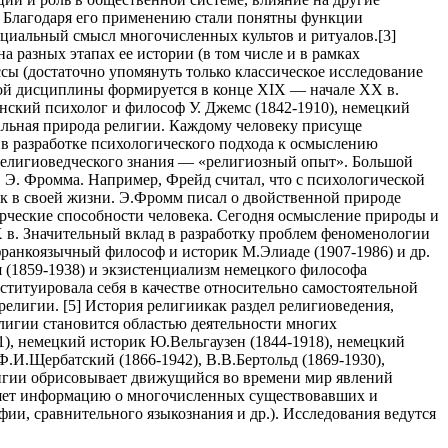
. Благодаря его применению стали понятны функции
оциальный смысл многочисленных культов и ритуалов.[3]
 разных этапах ее истории (в том числе и в рамках
сы (достаточно упомянуть только классическое исследование
ной дисциплины формируется в конце XIX — начале XX в.
анский психолог и философ У. Джемс (1842-1910), немецкий
нальная природа религии. Каждому человеку присуще
 в разработке психологического подхода к осмыслению
 религиоведческого знания — «религиозный опыт». Большой
 Э. Фромма. Например, Фрейд считал, что с психологической
ек в своей жизни. Э.Фромм писал о двойственной природе
ворческие способности человека. Сегодня осмысление природы и
 в. Значительный вклад в разработку проблем феноменологии
франкоязычный философ и историк М.Элиаде (1907-1986) и др.
 (1859-1938) и экзистенциализм немецкого философа
ституировала себя в качестве относительно самостоятельной
елигии. [5] История религиикак раздел религиоведения,
елигии становится областью деятельности многих
41), немецкий историк Ю.Вельгаузен (1844-1918), немецкий
Ф.И.Щербатский (1866-1942), В.В.Бертольд (1869-1930),
елигии обрисовывает движущийся во времени мир явлений
аняет информацию о многочисленных существовавших и
и, сравнительного языкознания и др.). Исследования ведутся