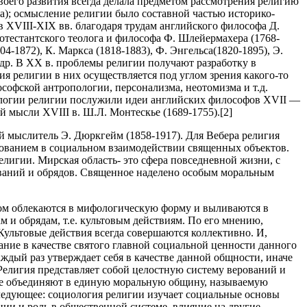
оего развития всегда делала предметом рассмотрения религию
а); осмысление религии было составной частью историко-
 XVIII-XIX вв. благодаря трудам английского философа Д.
ротестантского теолога и философа Ф. Шлейермахера (1768-
4-1872), К. Маркса (1818-1883), Ф. Энгельса(1820-1895), Э.
и др. В XX в. проблемы религии получают разработку в
 религии в них осуществляется под углом зрения какого-то
офской антропологии, персонализма, неотомизма и т.д.
иологии религии послужили идеи английских философов XVII —
й мысли XVIII в. Ш.Л. Монтескье (1689-1755).[2]
й мыслитель Э. Дюркгейм (1858-1917). Для Вебера религия
рованием в социальном взаимодействии священных объектов.
лигии. Мирская область- это сфера повседневной жизни, с
ований и обрядов. Священное наделено особым моральным
ном облекаются в мифологическую форму и выливаются в
 и обрядам, т.е. культовым действиям. По его мнению,
Культовые действия всегда совершаются коллективно. И,
ание в качестве святого главной социальной ценности данного
аждый раз утверждает себя в качестве данной общности, иначе
Религия представляет собой целостную систему верований и
рые объединяют в единую моральную общину, называемую
следующее: социология религии изучает социальные основы
ции и роль в общественной системе, влияние на другие