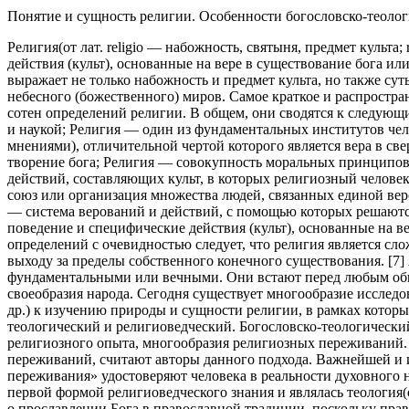
Понятие и сущность религии. Особенности богословско-теолог
Религия(от лат. religio — набожность, святыня, предмет культ
действия (культ), основанные на вере в существование бога ил
выражает не только набожность и предмет культа, но также суть
небесного (божественного) миров. Самое краткое и распростра
сотен определений религии. В общем, они сводятся к следую
и наукой; Религия — один из фундаментальных институтов чел
мнениями), отличительной чертой которого является вера в св
творение бога; Религия — совокупность моральных принципов
действий, составляющих культ, в которых религиозный человек
союз или организация множества людей, связанных единой вер
— система верований и действий, с помощью которых решаютс
поведение и специфические действия (культ), основанные на ве
определений с очевидностью следует, что религия является сло
выходу за пределы собственного конечного существования. [7
фундаментальными или вечными. Они встают перед любым общес
своеобразия народа. Сегодня существует многообразие исслед
др.) к изучению природы и сущности религии, в рамках которы
теологический и религиоведческий. Богословско-теологически
религиозного опыта, многообразия религиозных переживаний. 
переживаний, считают авторы данного подхода. Важнейшей и 
переживания» удостоверяют человека в реальности духовного н
первой формой религиоведческого знания и являлась теология(
о прославлении Бога в православной традиции, поскольку прав