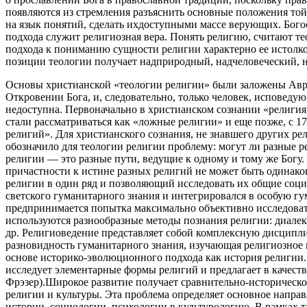
появляются из стремления разъяснить основные положения той
на язык понятий, сделать ихдоступными массе верующих. Бого
подхода служит религиозная вера. Понять религию, считают те
подхода к пониманию сущности религии характерно ее истолков
позиции теологии получает надприродный, надчеловеческий, н
Основы христианской «теологии религии» были заложены Аврели
Откровении Бога, и, следовательно, только человек, исповедую
недоступна. Первоначально в христианском сознании «религия»
стали рассматриваться как «ложные религии» и еще позже, с 17
религий». Для христианского сознания, не знавшего других ре
обозначило для теологии религии проблему: могут ли разные 
религии — это разные пути, ведущие к одному и тому же Богу.
причастности к истине разных религий не может быть одинаков
религии в один ряд и позволяющий исследовать их общие соц
светского гуманитарного знания и интегрировался в особую гу
предпринимается попытка максимально объективно исследова
используются разнообразные методы познания религии: диале
др. Религиоведение представляет собой комплексную дисципл
разновидность гуманитарного знания, изучающая религиозное п
основе историко-эволюционного подхода как история религии.
исследует элементарные формы религий и предлагает в качест
Фрэзер).Широкое развитие получает сравнительно-историческо
религии и культуры. Эта проблема определяет основное направ
истории, социологии, психологии в культурологию. В рамках т