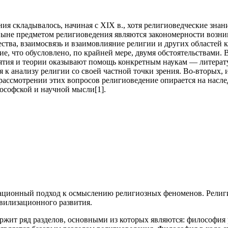
ния складывалось, начиная с XIX в., хотя религиоведческие зна
Ныне предметом религиоведения являются закономерности возни
тва, взаимосвязь и взаимовлияние религии и других областей к
, что обусловлено, по крайней мере, двумя обстоятельствами. 
нятия и теории оказывают помощь конкретным наукам — литерат
 к анализу религии со своей частной точки зрения. Во-вторых,
 рассмотрении этих вопросов религиоведение опирается на насл
ософской и научной мысли[1].
ационный подход к осмыслению религиозных феноменов. Религия
вилизационного развития.
ржит ряд разделов, основными из которых являются: философия 