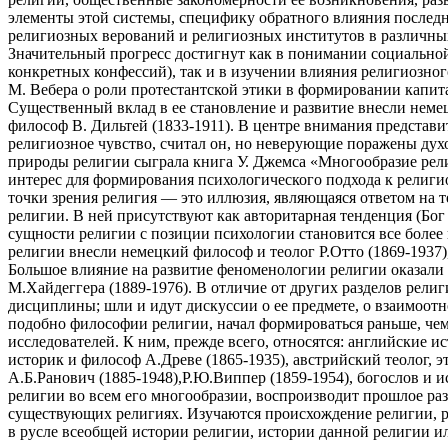
элементы этой системы, специфику обратного влияния послед
религиозных верований и религиозных институтов в различных
Значительный прогресс достигнут как в понимании социальной 
конкретных конфессий), так и в изучении влияния религиозног
М. Вебера о роли протестантской этики в формировании капи
Существенный вклад в ее становление и развитие внесли немец
философ В. Дильтей (1833-1911). В центре внимания представ
религиозное чувство, считал он, но неверующие поражены дух
природы религии сыграла книга У. Джемса «Многообразие рел
интерес для формирования психологического подхода к религи
точки зрения религия — это иллюзия, являющаяся ответом на 
религии. В ней присутствуют как авторитарная тенденция (Бог
сущности религии с позиции психологии становится все более
религии внесли немецкий философ и теолог Р.Отто (1869-1937)
Большое влияние на развитие феноменологии религии оказали
М.Хайдеггера (1889-1976). В отличие от других разделов рели
дисциплины; шли и идут дискуссии о ее предмете, о взаимоотн
подобно философии религии, начал формироваться раньше, чем 
исследователей. К ним, прежде всего, относятся: английские и
историк и философ А.Древе (1865-1935), австрийский теолог, 
А.Б.Ранович (1885-1948),Р.Ю.Виппер (1859-1954), богослов и
религии во всем его многообразии, воспроизводит прошлое р
существующих религиях. Изучаются происхождение религии, ра
в русле всеобщей истории религии, истории данной религии ил