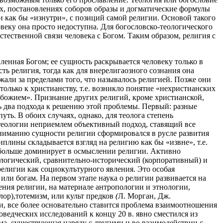
х, постановлениях соборов образы и догматические формулы
и как бы «изнутри», с позиций самой религии. Основой такого
веку она просто недоступна. Для богословско-теологического
стественной связи человека с Богом. Таким образом, религия с
енная Богом; ее сущность раскрывается человеку только в
ть религия, тогда как для внерелигаозного сознания она
али за пределами того, что называлось религией. Позже они
только к христианству, т.е. возникло понятие «нехристианских
езбожием». Признание других религий, кроме христианской,
ь два подхода к решению этой проблемы. Первый: разные
ть. В обоих случаях, однако, для теолога степень
я теологии неприемлем объективный подход, ставящий все
ониманию сущности религии сформировался в русле развития
лины складывается взгляд на религию как бы «извне», т.е.
 больше доминирует в осмыслении религии. Активно
логический, сравнительно-исторический (корпоративный) и
елигии как социокулътурного явления. Это особая
ли богам. На первом этапе наука о религии развивается на
ния религии, на материале антропологии и этнологии,
йлор),тотемизм
,
или культ предков
(
Л. Морган, Дж.
, все более основательно ставится проблема взаимоотношения
ведческих исследований к концу 20 в. явно сместился из
ема, существующая наряду с другими и во взаимодействии с