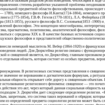
вляется базовым разделом религиоведения. Философия в ходе св
аправлениях степень разработки указанной проблемы неодинаков
ециальной предметной области философствования, происходит в
 — 1789), немецкого философа И.Канта(1724-1804), немецкого п
нга (1775-1854), Г.В.Ф. Гегеля (1770-1831), Л.А. Фейербаха (180
ора (1813-1855), русского философа В.С. Соловьева(1853 -1900) 
влений философии. Эти концепции многообразны, интерпретация
а, прагматизма, позитивизма, аналитической философии, филос
ваться с середины XIX в. В качестве базовых источников соц
французских философов и представителей общественно-политическо
внесли немецкий мыслитель М. Вебер (1864-1920) и французски
 поведения людей. Для Дюркгейма религия связана с функциони
кой и священной является, по Дюркгейму, главным признаком ре
отдельная область, которая состоит из особых предметов, вер
принуждения. В религиозных системах представления о священ
 значение не верованиям и догматическим формулам, а ритуалам
иальная общность открывает себе дорогу к священным объектам. 
ое истолкование религиозного феномена: священное — это почит
 действия это акт, через который данная социальная общность к
м подходом Э. Дюркгейм дает следующее определение религии. «
обым, запретным, это система таких верований и обрядов; кото
Одним из определений предмета социологии религии может быть 
ития, функционирования, ее элементы и структуру, место, функ