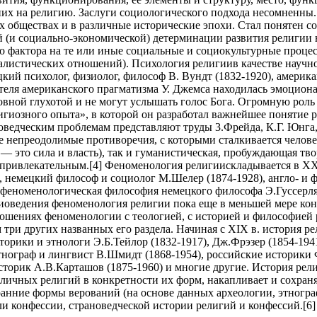
них на религию. Заслуги социологического подхода несомненны
 обществах и в различные исторические эпохи. Стал понятен с
(и социально-экономической) детерминации развития религии на
о фактора на те или иные социальные и социокультурные процес
талистических отношений). Психология религиив качестве науч
кий психолог, физиолог, философ В. Вундт (1832-1920), америк
ителя американского прагматизма У. Джемса находилась эмоцио
овной глухотой и не могут услышать голос Бога. Огромную роль
игиозного опыта», в которой он разработал важнейшее понятие
оведческим проблемам представляют труды 3.Фрейда, К.Г. Юнга,
те непреодолимые противоречия, с которыми сталкивается челов
 — это сила и власть), так и гуманистическая, пробуждающая т
 привлекательным.[4] Феноменология религиискладывается в XX
, немецкий философ и социолог М.Шелер (1874-1928), англо- и 
 феноменологическая философия немецкого философа Э.Гуссерля
гиоведения феноменология религии пока еще в меньшей мере кон
ошениях феноменологии с теологией, с историей и философией р
три других названных его раздела. Начиная с XIX в. история р
сторики и этнологи Э.Б.Тейлор (1832-1917), Дж.Фрэзер (1854-19
этнограф и лингвист В.Шмидт (1868-1954), российские историки 
 историк А.В.Карташов (1875-1960) и многие другие. История р
азличных религий в конкретности их форм, накапливает и сохр
нние формы верований (на основе данных археологии, этнографи
и конфессии, страноведческой истории религий и конфессий.[6]