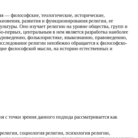
ния — философские, теологические, исторические,
кновения, развития и функционирования религии, ее
ультуры. Оно изучает религию на уровне общества, групп и
Во-первых, центральным в нем является разработка наиболее
уроведению, фольклористике, языкознанию, правоведению,
 исследование религии неизбежно обращается к философско-
едие философской мысли, на историю естественных и
 с точки зрения данного подхода рассматривается как
религии, социология религии, психология религии,