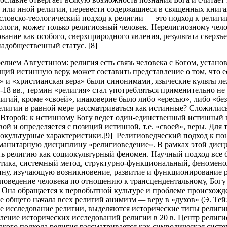
 или иной религии, перевести содержащиеся в священных книга
словско-теологический подход к религии — это подход к религи
ологи, может только религиозный человек. Нерелигиозному чело
ание как особого, сверхприродного явления, результата сверхъе
адобщественный статус. [8]
ем Августином: религия есть связь человека с Богом, установл
щий истинную веру, может составить представление о том, что ес
 и «христианская вера» были синонимами, языческие культы леж
-18 вв., термин «религия» стал употребляться применительно не 
лигий, кроме «своей», инаковерие было либо «ересью», либо «б
религии в равной мере рассматриваться как истинные? Сложилис
 Второй: к истинному Богу ведет один-единственный истинный пу
ой и определяется с позиций истинной, т.е. «своей», веры. Дл
иокультурные характеристики.[9] Религиоведческий подход к п
манитарную дисциплину «религиоведение». В рамках этой дисцип
ть религию как социокультурный феномен. Научный подход все
ктика, системный метод, структурно-функциональный, феномено
ину, изучающую возникновение, развитие и функционирование р
оведение человека по отношению к трансцендентальному, Богу и
 Она обращается к первобытной культуре и проблеме происхожде
ве общего начала всех религий анимизм
—
веру в «духов» (Э. Те
е исследование религии, выделяются исторические типы религии
ление исторических исследований религии в 20 в. Центр религио
акого подхода религия рассматривается как символическая сист