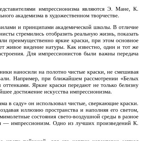
едставителями импрессионизма являются
Э. Мане, К.
ьного академизма в художественном творчестве.
авилами и принципами академической школы. В отличие
нисты стремились отобразить реальную жизнь, показать
яли преимущественно яркие краски, при этом основное
ет живое видение натуры. Как известно, один и тот же
настроения. Для импрессионистов были важны передача
жники наносили на полотно чистые краски, не смешивая
ивали. Например, при ближайшем рассмотрении «Белых
 оттенками. Яркие краски передают не только белизну
чайшее достижение искусства импрессионизма.
ма в саду» он использовал чистые, сверкающие краски.
создавая иллюзию пространства и наполняя его светом,
ь мимолетные состояния свето-воздушной среды в разное
ия —
импрессионизм.
Одно из лучших произведений К.