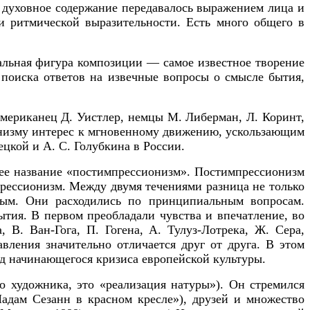
х духовное содержание передавалось выражением лица и
 и ритмической выразительности.
Есть много общего в
альная фигура композиции — самое известное творение
поиска ответов на извечные вопросы о смысле бытия,
мериканец Д. Уистлер, немцы М. Либерман, Л. Коринт,
онизму интерес к мгновенному движению, ускользающим
цкой и А. С. Голубкина в России.
ее название «постимпрессионизм».
Постимпрессионизм
рессионизм. Между двумя течениями разница не только
арым. Они расходились по принципиальным вопросам.
бытия.
В первом преобладали чувства и впечатление, во
, В. Ван-Гога, П. Гогена, А. Тулуз-Лотрека, Ж. Сера,
вления значительно отличается друг от друга. В этом
д начинающегося кризиса европейской культуры.
о художника, это «реализация натуры»). Он стремился
адам Сезанн в красном кресле»), друзей и множество