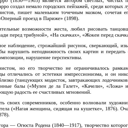
арро
(1830—1903) является автором светлых, чистых п
арро создал немало городских пейзажей, среди которых
нистов, пишет маленьким точечным мазком, сочетая 
«Оперный проезд в Париже»
(1898).
зительные возможности жеста, любил рисовать танцов
ди перед трибуной», «На скачках», «Жокеи перед скачк
ное наблюдение, строжайший рисунок, сверкающий, из
ы нарушить неподвижность своих картин и передать 
композиции, нарушение перспективы.
истом, но его творчество не ограничивалось рамка
ды отличались от эстетики импрессионизма, и он ник
 близко (танцующих модисток, завтракающих лодочников
нные балы («Мулен де ла Галет», «Качели», «Ложа» и 
ющую радость ее счастливых мгновений.
ить своих современников, особенно волновали худож
ела («Нагая женщина, сидящая на кушетке», 1876). Оч
878).
птора —
Огюста Родена
(1840—1917), творчество которо