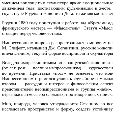
умением воплощать в скульптуре яркие эмоциональны
движением тела, достигающим кульминации в жесте, 
скульптуре Родена и живописи Дега: та же мягкость све
Роден в 1880 году приступил к работе над
«Вратами а
французского мастера —
«Мыслитель».
Статуя «Мысли
стоящие перед человечеством.
Импрессионизм широко распространился в мировом иск
М. Слефогт, итальянец Дж. Сегантини, русские живоп
впечатлениям, текучей форме восприняли и скульпторы 
Вслед за импрессионизмом во французской живописи 
(от лат.
post
— после и
импрессионизм)
— художествен
во времени. Приставка «пост» не означает, что но
Импрессионизм стремился уловить случайное и мимол
втором —
рассудок и интерес к философским аспек
представителей
неоимпрессионизма и группы «наби»
отразилась атмосфера сложных, противоречивых поиско
Мир, природа, человек утверждаются Сезанном во все
исследовать пространство и форму, создать устойчи