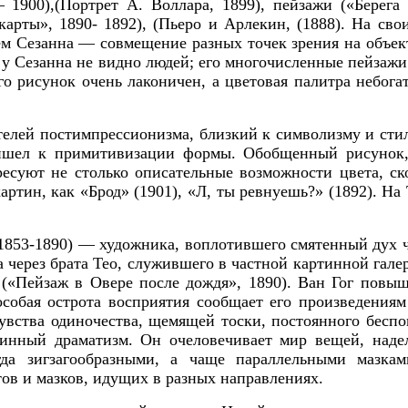
 1900),(
Портрет А. Воллара,
1899)
, пейзажи («Берега
арты», 1890- 1892), (
Пьеро и Арлекин,
(1888)
. На сво
ем Сезанна —
совмещение разных точек зрения на объек
 у Сезанна не видно людей;
его многочисленные пейзаж
го рисунок очень лаконичен, а цветовая палитра небога
елей постимпрессионизма, близкий к символизму и сти
ришел к примитивизации формы. Обобщенный рисунок,
ресуют не столько описательные возможности цвета, ск
картин, как
«Брод»
(1901), «Л,
ты ревнуешь?»
(1892). На
1853-1890) — художника, воплотившего смятенный дух ч
 через брата Тео, служившего в частной картинной гале
ь («Пейзаж в Овере после дождя», 1890). Ван Гог повы
собая острота восприятия сообщает его произведения
чувства одиночества, щемящей тоски, постоянного бес
линный драматизм. Он очеловечивает мир вещей, надел
ногда зигзагообразными, а чаще параллельными маз
ов и мазков, идущих в разных направлениях.