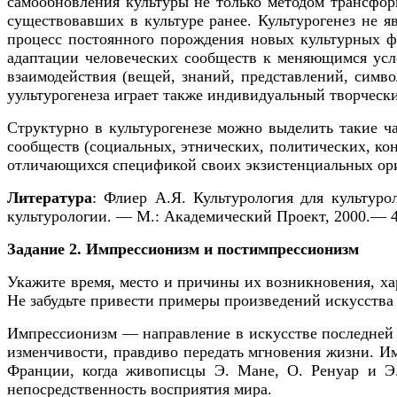
самообновления культуры не только методом трансфо
существовавших в культуре ранее. Культурогенез не я
процесс постоянного порождения новых культурных ф
адаптации человеческих сообществ к меняющимся усл
взаимодействия (вещей, знаний, представлений, симв
уультурогенеза играет также индивидуальный творческ
Структурно в культурогенезе можно выделить такие ч
сообществ (социальных, этнических, политических, ко
отличающихся спецификой своих экзистенциальных ор
Литература
: Флиер А.Я. Культурология для культуро
культурологии. — М.: Академический Проект, 2000.— 4
Задание 2. Импрессионизм и постимпрессионизм
Укажите время, место и причины их возникновения, хара
Не забудьте привести примеры произведений искусства 
Импрессионизм — направление в искусстве последней т
изменчивости, правдиво передать мгновения жизни. Имп
Франции, когда живописцы Э. Мане, О. Ренуар и Э. 
непосредственность восприятия мира.