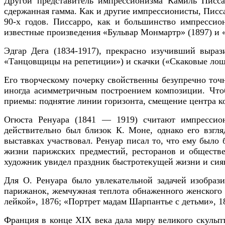
Другой представитель импрессионизма
Камиль Писс
сдержанная гамма. Как и другие импрессионисты, Писс
90-х годов. Писсарро, как и большинство импрессио
известные произведения
«Бульвар Монмартр»
(1897) и
Эдгар Дега (1834-1917), прекрасно изучивший выра
«Танцовщицы на репетиции») и скачки («Скаковые лоша
Его творческому почерку свойственны безупречно точ
иногда асимметричным построением композиции. Чтоб
приемы: поднятие линии горизонта, смещение центра 
Огюста Ренуара (1841 — 1919) считают импрессион
действительно был близок К. Моне, однако его взгля
выставках участвовал. Ренуар писал то, что ему было
жизни парижских предместий, ресторанов и обществе
художник увидел праздник быстротекущей жизни и сия
Для О. Ренуара было увлекательной задачей изобраз
парижанок, жемчужная теплота обнаженного женского т
лейкой», 1876; «Портрет мадам Шарпантье с детьми», 1
Франция в конце XIX века дала миру великого скуль