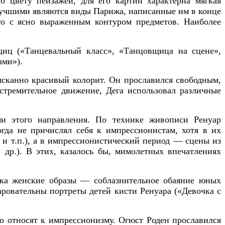
о цвету пейзажей, для его картин характерна мягкая
 лучшими являются виды Парижа, написанные им в конце
его с ясно выраженным контуром предметов. Наиболее
щиц («Танцевальный класс», «Танцовщица на сцене»,
ами»).
ысканно красивый колорит. Он прославился свободным,
стремительное движение, Дега использовал различные
ми этого направления. По технике живописи Ренуар
огда не причислял себя к импрессионистам, хотя в их
 и т.п.), а в импрессионистический период — сцены из
др.). В этих, казалось бы, мимолетных впечатлениях
ника женские образы — соблазнительное обаяние юных
аровательны портреты детей кисти Ренуара («Девочка с
го относят к импрессионизму.
Огюст Роден прославился