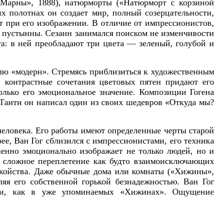
 Марны», 1888), натюрморты («Натюрморт с корзиной
их полотнах он создает мир, полный созерцательности,
т при его изображении.
В отличие от импрессионистов,
и пустынны.
Сезанн занимался поиском не изменчивости
та: в ней преобладают три цвета — зеленый, голубой и
лю «модерн». Стремясь приблизиться к художественным
 контрастные сочетания цветовых пятен придают его
олько его эмоциональное значение. Композиции Гогена
 Таити он написал один из своих шедевров
«Откуда мы?
еловека. Его работы имеют определенные черты старой
рее, Ван Гог сблизился с импрессионистами, его техника
шенно эмоционально изображает не только людей, но и
м сложное переплетение как будто взаимоисключающих
покойства. Даже обычные дома или комнаты («Хижины»,
яя его собственной горькой безнадежностью. Ван Гог
ками, как в уже упоминаемых «Хижинах». Ощущение