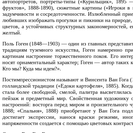
автопортретов, портреты-типы («Курильщик», 1895 —
фруктов», 1888-1890), сюжетные картины («Игроки в к
задумчивости и сосредоточенности.
Излюбленный при
любивших изображать прогулки и пикники на природе,
цветов, а
устойчивых структурных закономерностей,
е
желтый.
Поль Гоген
(1848—1903) — один из главных представит
традициям туземного искусства, Гоген намеренно п
картинам настроение торжественного покоя. Его инте
носят орнаментальный характер; Гоген — автор таких 
Кто мы? Куда мы идем?».
Постимпрессионистом называют и Винсента Ван Гога (
голландской традиции («Едоки картофеля», 1885). Когда
стала более свободной, смелой, палитра высветлилас
пейзаж и предметный мир. Свойственная художнику о
настроений: восторга перед миром и пронзительного 
1888; «Спальня», 1888) приобретают у Ван Гога под
достигает экспрессии, нанося краски резкими, и
напряженности создается с помощью цветовых контраст