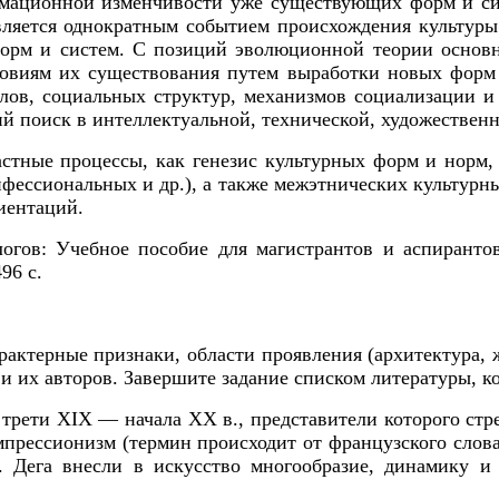
рмационной изменчивости уже существующих форм и си
вляется однократным событием происхождения культуры
орм и систем. С позиций эволюционной теории основно
овиям их существования путем выработки новых форм (
олов, социальных структур, механизмов социализации и
ий поиск в интеллектуальной, технической, художествен
астные процессы, как генезис культурных форм и норм
нфессиональных и др.), а также межэтнических культурн
иентаций.
логов:
Учебное пособие для магистрантов и аспирантов
96 с.
ктерные признаки, области проявления (архитектура, жи
и их авторов. Завершите задание списком литературы, к
рети XIX — начала XX в., представители которого стр
рессионизм (термин происходит от французского слова,
Дега внесли в искусство многообразие, динамику и 