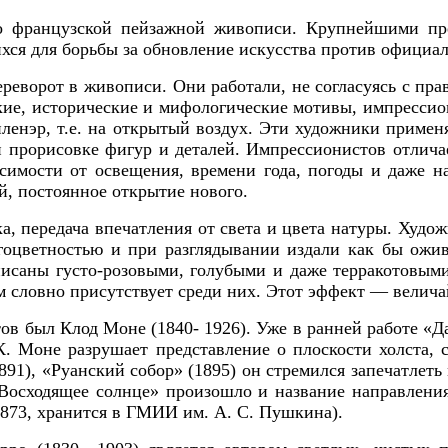
во французской пейзажной живописи.
Крупнейшими пр
ся для борьбы за обновление искусства против официал
ворот в живописи. Они работали, не согласуясь с пр
кие, исторические и мифологические мотивы, импрессио
ленэр, т.е. на открытый воздух. Эти художники примен
й прорисовке фигур и деталей. Импрессионистов отлича
симости от освещения, времени года, погоды и даже 
, постоянное открытие нового.
а, передача впечатления от света и цвета натуры. Худо
гоцветностью и при разглядывании издали как бы ож
исаны густо-розовыми, голубыми и даже терракотовыми
сам словно присутствует среди них. Этот эффект — вели
 был Клод Моне (1840- 1926). Уже в ранней работе «Да
К. Моне разрушает представление о плоскости холста, 
891),
«Руанский собор»
(1895) он стремился запечатлет
 Восходящее солнце»
произошло и название направлен
73, хранится в ГМИИ им. А. С. Пушкина).