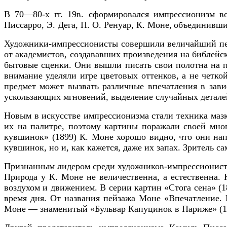
В 70—80-х гг. 19в. сформировался импрессионизм 
Писсарро, Э. Дега, П. О. Ренуар, К. Моне,
объединивших
Художники-импрессионисты совершили величайший пере
от академистов, создававших произведения на библейс
бытовые сценки. Они вышли писать свои полотна на п
внимание уделяли игре цветовых оттенков, а не четко
предмет может вызвать различные впечатления в зави
ускользающих мгновений, выделение случайных деталей
Новым в искусстве импрессионизма стали техника мазк
их на палитре, поэтому картины поражали своей мно
кувшинок» (1899) К. Моне хорошо видно, что они нап
кувшинок, но и, как кажется, даже их запах. Зритель 
Признанным лидером среди художников-импрессионистов
Природа у К. Моне не величественна, а естественна. 
воздухом и движением.
В серии картин
«Стога сена»
(1
время дня. От названия пейзажа Моне
«Впечатление.
Моне — знаменитый «Бульвар Капуцинок в Париже» (18