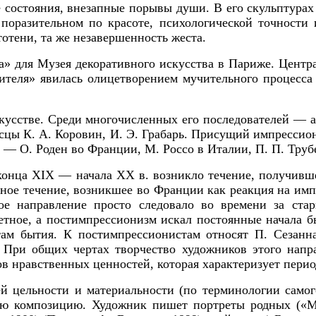
е состояния, внезапные порывы души.
В его скульптура
поразительном по красоте, психологической точности
тотени, та же незавершенность жеста.
да»
для Музея декоративного искусства в Париже. Центр
теля» явилась олицетворением мучительного процесса 
усстве. Среди многочисленных его последователей — а
исцы К. А. Коровин, И. Э. Грабарь. Присущий импресси
— О. Роден во Франции, М. Россо в Италии, П. П. Трубе
конца XIX — начала XX в. возникло течение, получивш
ное течение, возникшее во Франции как реакция на имп
вое направление просто следовало во времени за ст
етное, а постимпрессионизм искал
постоянные начала 
там бытия.
К постимпрессионистам относят
П. Сезанна
.
При общих чертах творчество художников этого напра
в нравственных ценностей, которая характеризует перио
й цельности и материальности (по терминологии самог
вую композицию. Художник пишет портреты родных («М