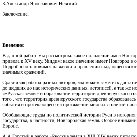
3.Александр Ярославович Невский
Заключение.
Введение:
В данной работе мы рассмотрим: какое положение имел Новгор
привела к XV веку. Увидим: какое значение имеет Новгород в 
Подробно остановимся на жизни и правлении выдающегося княз
значимых сражений.
Сравнивая работы разных авторов, мы можем заметить достато
до шедших до нас исторических данных, летописей, а так же 
««Русская земля» и образование территории древнерусского г
того , что территория древнерусского государства образовалась
события и протекающего на протяжении многих столетий после
Обобщающие труды по политической истории Руси в историограф
государства, в частности, Новгородская земля. Особое вниман
Европе.
А.А Горский в работе «Русские земли в XIII-XIV веках пути по