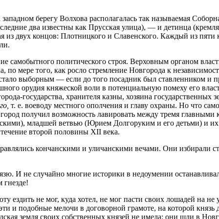
ападном берегу Волхова располагалась так называемая Соборная
следние два известны как Прусская улица), — и детинца (кремля
ая из двух концов: Плотниц­кого и Славенского. Каждый из пяти
ли.
е самобытного политического строя. Верховным органом власти 
а, по мере того, как росло стремление Новгорода к независимости
стало выборным — если до того посадник был ставленником и пра
лушного орудия княжеской воли в потенциальную помеху его власт
города-государства, хранителя казны, хозяина государственных з
го,
т. е. воеводу местного ополчения и главу охраны. Но что сам
ем город получил возможность лавировать между тремя главными
ски­ми), младшей ветвью (Юрием Долгоруким и его детьми) и 
 течение второй половины XII века.
равлялись кончанскими и уличанскими вечами. Они избирали стар
нязю. И не случайно многие историки в недоумении останавливал
м гнезде!
оту ездить не мог, куда хотел, не мог пасти своих лошадей на не
 эти и подобные мелочи в договорной грамоте, на которой князь
дская земля своих собственных князей не имела: они шли в Новг