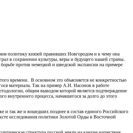
трим политику князей правивших Новгородом и к чему она
грал в сохранении культуры, веры и будущего нашей страны.
 борьбе против немецкой и шведской экспансии на примере
того времени. В основном это объясняется не конкретностью
ося материала. Так на пример А.Н. Насонов в работе
методологии, общим выводом которой является подтверждение
ого внутреннего процесса, начавшегося за долго до этого
е и так же и вошедших позднее в состав единого Российского
нтексте исследования политики Золотой Орды в Восточной
политическая структура русской земли на кануне нашествия