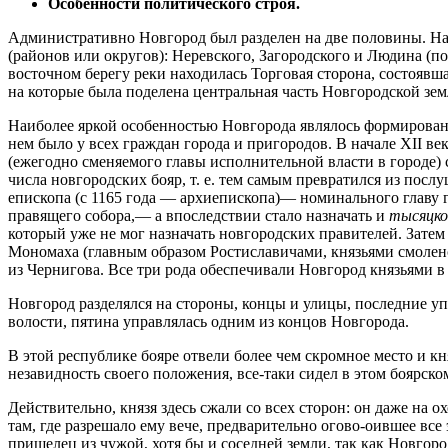
Особенности политического строя.
Административно Новгород был разделен на две половины. На з
(районов или округов): Неревского, Загородского и Людина (по
восточном берегу реки находилась Торговая сторона, состоявш
на которые была поделена централь­ная часть Новгородской зем
Наиболее яркой особенностью Новгорода являлось формировани
нем было у всех граждан города и пригородов. В начале XII век
(ежегодно сменяемого главы исполнительной власти в городе) 
числа нов­городских бояр, т. е. тем самым превратился из пос
епископа (с 1165 года — архи­епископа)— номинального главу 
правящего собора,— а впоследствии стало назначать и
тысяцко
который уже не мог назначать новгородских правителей. Зат
Мономаха (главным образом Ростиславичами, князьями смолен
из Чернигова. Все три рода обеспечивали Новгород князьями в
Новгород разделялся на стороны, концы и улицы, последние уп
волости, пятина управлялась одним из концов Новгорода.
В этой республике бояре отвели более чем скромное место и к
незавидность своего положения, все-таки сидел в этом боярско
Действительно, князя здесь сжали со всех сторон: он даже на ох
там, где разрешало ему вече, предварительно огово-оившее все
пришелец из чужой, хотя бы и соседней земли, так как Новгоро