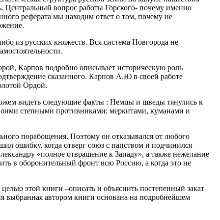
ль. Центральный вопрос работы Горского- почему именно
анного реферата мы находим ответ о том, почему не
ожение.
либо из русских княжеств. Вся система Новгорода не
амостоятельности.
торой, Карпов подробно описывает историческую роль
подтверждение сказанного. Карпов А.Ю в своей работе
олотой Ордой.
ожем видеть следующие факты : Немцы и шведы тянулись к
 своими степными противниками: меркитами, куманами и
ального порабощения. Поэтому он отказывался от любого
шил ошибку, когда отверг союз с папством и подчинился
лександру «полное отвращение к Западу», а также нежелание
ить в оборонительный фронт всю Россию, а когда это не
целью этой книги –описать и объяснить постепенный закат
огия выбранная автором книги основана на подробнейшем