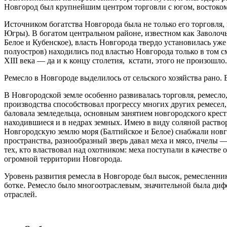
Новгород был крупнейшим центром торговли с югом, востоком 
Источником богатства Новгорода была не только его торговля,
Югры). В богатом центральном районе, известном как Заволочье 
Белое и Кубенское), власть Новгорода твердо установилась уж
полуостров) находились под властью Новгорода только в том с
XIII века — да и к концу столетия, кстати, этого не произошло.
Ремесло в Новгороде выделилось от сельского хозяйства рано
В Новгородской земле особенно развивалась торговля, ремесл
производства способствовал прогрессу многих других ремесел, 
баловала земледельца, основным занятием новгородского кресть
находившиеся и в недрах земных. Имею в виду соляной раство
Новгородскую землю моря (Балтийское и Белое) снабжали нов
пространства, разнообразный зверь давал меха и мясо, пчелы — 
тех, кто властвовал над охотником: меха поступали в качестве 
огромной территории Новгорода.
Уровень развития ремесла в Новгоро­де был высок, ремесленн
ботке. Ремесло было многоотраслевым, значительной была диф
отраслей.