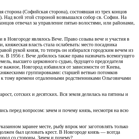
 сторона (Софийская сторона), состоявшая из трех концов
). Над всей этой стороной возвышался собор св. Софии. На
 концов отвечал за управление пятью волостями, или районами,
в Новгороде являлось Вече. Право созыва вече и участия в
, княжеская власть стала ослабевать: место посад­ника
вой рукой князя, то теперь он избирался городским вечем из
и. В 1956 г. Вече добилось также права назначать всемогущего
емель, высшего церковного судью, будущего председателя
ое важное, Новгород избавился от зависимости от Киева,
 княжескими группировками: старшей ветвью потомков
их к тому времени отдаленными родственниками Ольговичами
ост, сотских и десятских. Вся земля делилась на пятины и
ись перед вопросом: зачем и почему князь, несмотря на всю
 указанном заранее месте, рыбу впрок мог заготовлять только
 должен был целовать крест. В Новгороде князь — всегда
ород со стороны. Зачем и почему?