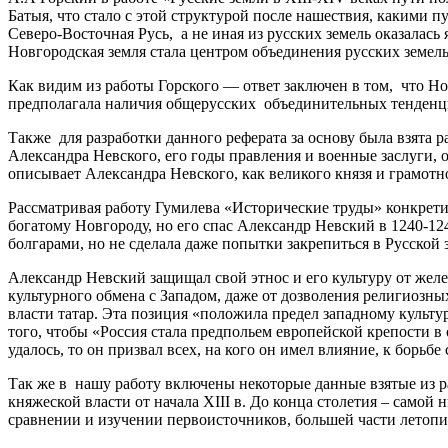
Батыя, что стало с этой структурой после нашествия, какими 
Северо-Восточная Русь, а не иная из русских земель оказалась
Новгородская земля стала центром объединения русских земел
Как видим из работы Горского — ответ заключен в том, что Но
предполагала наличия общерусских объединительных тенденци
Также для разработки данного реферата за основу была взята
Александра Невского, его годы правления и военные заслуги, 
описывает Александра Невского, как великого князя и грамотн
Рассматривая работу Гумилева «Исторические труды» конкрет
богатому Новгороду, но его спас Александр Невский в 1240-1
болгарами, но не сделала даже попытки закрепиться в Русской 
Александр Невский защищал свой этнос и его культуру от желе
культурного обмена с Западом, даже от дозволения религиозны
власти татар. Эта позиция «положила предел западному культ
того, чтобы «Россия стала предпольем европейской крепости в
удалось, то он призвал всех, на кого он имел влияние, к борьбе 
Так же в нашу работу включены некоторые данные взятые из р
княжеской власти от начала XIII в. До конца столетия – само
сравнении и изучении первоисточников, большей части летопис