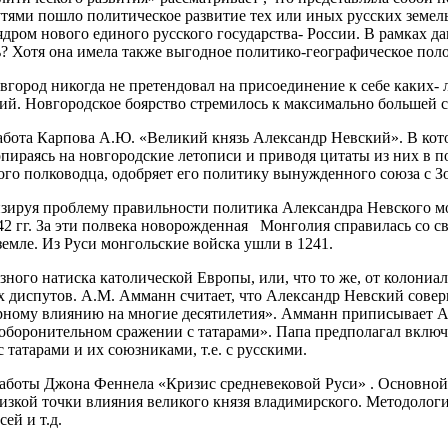
путями пошло политическое развитие тех или иных русских земе
 ядром нового единого русского государства- России. В рамках д
ь? Хотя она имела также выгодное политико-географическое пол
вгород никогда не претендовал на присоединение к себе каких- 
й. Новгородское боярство стремилось к максимально большей с
 работа Карпова А.Ю. «Великий князь Александр Невский». В ко
опираясь на новгородские летописи и приводя цитаты из них в 
ого полководца, одобряет его политику вынужденного союза с З
изируя проблему правильности политика Александра Невского м
242 гг. За эти полвека новорожденная Монголия справилась со
земле. Из Руси монгольские войска ушли в 1241.
зного натиска католической Европы, или, что то же, от колони
х диспутов. А.М. Амманн считает, что Александр Невский совер
урному влиянию на многие десятилетия». Амманн приписывает А
 оборонительном сражении с татарами». Папа предполагал включ
с татарами и их союзниками, т.е. с русскими.
аботы Джона Феннела «Кризис средневековой Руси» . Основной 
й низкой точки влияния великого князя владимирского. Методол
ей и т.д.