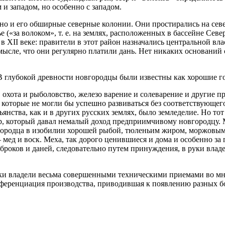
и западом, но особенно с западом.
 но и его обширные северные колонии. Они простирались на сев
(«за волоком», т. е. на землях, расположен­ных в бассейне Севе
е в XII веке: правители в этот район назначались центральной 
мысле, что они регулярно платили дань. Нет никаких осно­ваний
. В глубокой древности новгородцы были известны как хорошие г
о, охота и рыболовство, железо варение и солеварение и други
которые не могли бы успешно разви­ваться без соответствующего
янства, как и в других русских землях, было земледелие. Но тот
р, который давал немалый доход предприимчивому новгородцу. 
городца в изобилии хорошей рыбой, тюленьим жиром, моржовым
мед и воск. Меха, так дорого ценившиеся и дома и особенно за г
оброков и даней, следовательно путем принуждения, в руки владе
ики владели весьма совершенными техническими приемами во мно
ференциация производства, приводившая к появлению разных бо