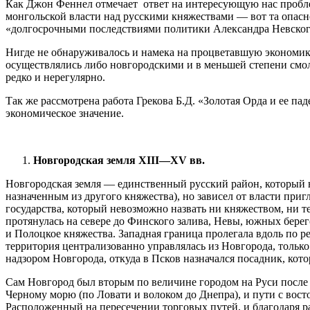
Как Джон Феннел отмечает ответ на интересующую нас проблем
монгольской власти над русскими княжествами — вот та опасн
«долгосрочными послед­ствиями политики Александра Невског
Нигде не обнаруживалось и намека на процветавшую экономик
осуществлялись либо новгородскими и в меньшей степени смол
редко и нерегулярно.
Так же рассмотрена работа Грекова Б.Д. «Золотая Орда и ее п
экономическое значение.
Новгородская земля
XIII
—
XV
вв
.
Новгородская земля — единственный русский район, который не
назначенным из другого княжества), но зависел от власти приг
государства, который не­возможно назвать ни княжеством, ни т
протянулась на севере до Финского залива, Невы, южных бере
и Полоцкое княжества. Западная граница пролегала вдоль по ре
территория централизованно управлялась из Новгорода, только 
надзором Новгорода, откуда в Псков назначался посадник, кот
Сам Новгород был вторым по величине городом на Руси после Ки
Черному морю (по Ловати и волоком до Днепра), и пути с вост
Расположенный на пересечении торговых путей, и благодаря раз