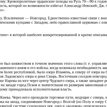
у: Кровопролитные ордынские походы на Русь 70—90-х годов XI
ость, которой по возможности избегал Александр Невский; Дж. 
о».
у. Исключение — Новгород. Единственно известные связи с вн
енскими купцами с Западом, либо православной церковью с изму
адение» в которой наиболее конкретизированной и кратко описыв
 был княжеством в точном значении этого слова (т. е. управля
лашенного князя и его войска, когда возникала необходимость з
ем более республикой, было озеро Ильмень, к северу от озера на
гов Ладожского озера и реки Свирь. Восточным соседом новгор
ке Нарова на юге через центр Чудского озера, а также западнее 
на западе город Псков и значительная по размерам зависевшая о
орому принадлежала исполнительная власть.
ева. Через него проходили торговые пути, ведущие с севера, от
ока на запад, соединявшие Новгород с Волгой (по Полу и озеру
витой системе судоходных рек, озер и «волоков» определилось е