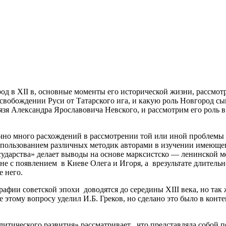
од в XII в, основные моменты его исторической жизни, рассмо
освобождении Руси от Татарского ига, и какую роль Новгород сы
я Александра Ярославовича Невского, и рассмотрим его роль в
чно много расхождений в рассмотрении той или иной проблемы 
использованием различных методик авторами в изучении имеющег
осударства» делает выводы на основе марксистско — ленинской 
 не с появлением в Киеве Олега и Игоря, а врезультате длительн
 него.
ии советской эпохи доводятся до середины XIII века, но так ж
ие этому вопросу уделил И.Б. Греков, но сделано это было в ко
литического развития» рассматривает , что представляла собой 