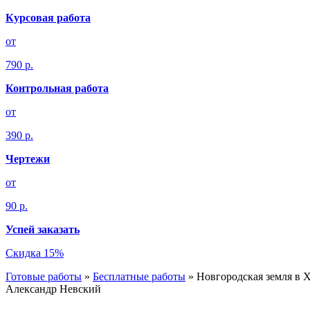
Курсовая работа
от
790 р.
Контрольная работа
от
390 р.
Чертежи
от
90 р.
Успей заказать
Скидка 15%
Готовые работы
»
Бесплатные работы
»
Новгородская земля в X
Александр Невский