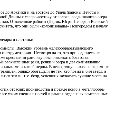
ере до Арктики и на востоке до Урала (районы Печоры и
рной Двины к северо-востоку от волока, сое­динявшего озера
властью. Отдаленные районы (Пермь, Югра, Печора и Кольский
 считать, что они были «колонизованы» Новгородом к началу
ончары и плотники.
е промыслы. Высокий уровень железообрабатывающего
 инструментария. Несмотря на то, что природа здесь не
 же крестьянин рано научился извлекать богатства,
Многочисленные реки, речки и озера и два окаймлявшие
и клыками и кожей нерпы. В лесах, тянувшихся на огромные
раницей, однако обогащали не тех, кто ловил и бил зверя, а
льцев земли, т. е. бояр, успевших захватить лучшие места на
гих отраслях производства и прежде всего в металлообра­
лее узких специальнос­тей в рамках отдельных ремесленных