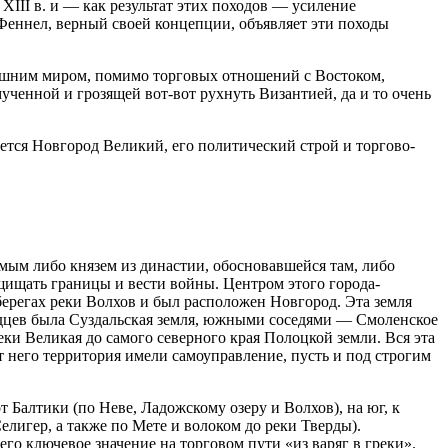
II в. и — как результат этих походов — усиление
Феннел, верный своей концепции, объявляет эти походы
ешним миром, помимо торговых отношений с Востоком,
ченной и грозящей вот-вот рухнуть Византией, да и то очень
ается Новгород Великий, его политический строй и торгово-
емым либо князем из династии, обосновавшейся там, либо
ащищать грани­цы и вести войны. Центром этого города-
 берегах реки Волхов и был расположен Новгород. Эта земля
одцев была Суздальская земля, южными соседями — Смоленское
реки Великая до самого северного края Полоцкой земли. Вся эта
т него территория имели самоуправление, пусть и под строгим
 Балтики (по Неве, Ладожскому озеру и Волхов), на юг, к
 Селигер, а также по Мете и волоком до реки Тверды).
го ключевое значение на торговом пути «из варяг в греки».