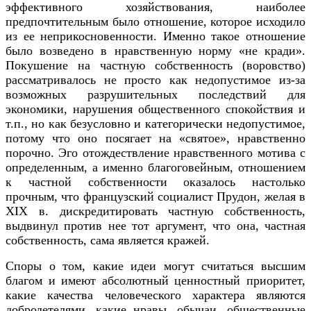
эффективного хозяйствования, наиболее
предпочтительным было отношение, которое исходило
из ее неприкосновенности. Именно такое отношение
было возведено в нравственную норму «не кради».
Покушение на частную собственность (воровство)
рассматривалось не просто как недопустимое из-за
возможных разрушительных последствий для
экономики, нарушения общественного спокойствия и
т.п., но как безусловно и категорически недопустимое,
потому что оно посягает на «святое», нравственно
порочно. Эго отождествление нравственного мотива с
определенным, а именно благоговейным, отношением
к частной собственности оказалось настолько
прочным, что французский социалист Прудон, желая в
XIX в. дискредитировать частную собственность,
выдвинул против нее тот аргумент, что она, частная
собственность, сама является кражей.
Споры о том, какие идеи могут считаться высшим
благом и имеют абсолютный ценностный приоритет,
какие качества человеческого характера являются
добродетелями, какие нравы, обычаи, общественные