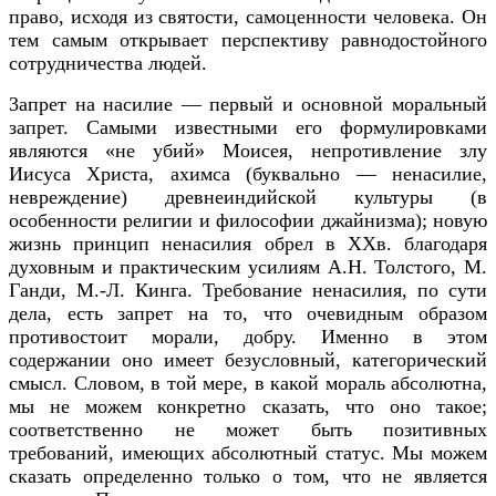
право, исходя из святости, самоценности человека. Он
тем самым открывает перспективу равнодостойного
сотрудничества людей.
3aпpeт на насилие — первый и основной моральный
запрет. Самыми известными его формулировками
являются «не убий» Моисея, непротивление злу
Иисуса Христа, ахимса (буквально — ненасилие,
невреждение) древнеиндийской культуры (в
особенности религии и философии джайнизма); новую
жизнь принцип ненасилия обрел в
XX
в. благодаря
духовным и практическим усилиям А.Н. Толстого, М.
Ганди, М.-Л. Кинга. Требование ненасилия, по сути
дела, есть запрет на то, что очевидным образом
противостоит морали, добру. Именно в этом
содержании оно имеет безусловный, категорический
смысл. Словом, в той мере, в какой мораль абсолютна,
мы не можем конкретно сказать, что оно такое;
соответственно не может быть позитивных
требований, имеющих абсолютный статус. Мы можем
сказать определенно только о том, что не является