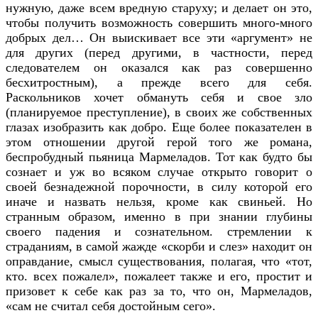
нужную, даже всем вредную старуху; и делает он это,
чтобы получить возможность совершить много-много
добрых дел… Он выискивает все эти «аргумент» не
для других (перед другими, в частности, перед
следователем он оказался как раз совершенно
бесхитростным), а прежде всего для себя.
Раскольников хочет обмануть себя и свое зло
(планируемое преступление), в своих же собственных
глазах изобразить как добро. Еще более показателен в
этом отношении другой герой того же романа,
беспробудный пьяница Мармеладов. Тот как будто бы
сознает и уж во всяком случае открыто говорит о
своей безнадежной порочности, в силу которой его
иначе и назвать нельзя, кроме как свиньей. Но
странным образом, именно в при знании глубины
своего падения и сознательном. стремлении к
страданиям, в самой жажде «скорби и слез» находит он
оправдание, смысл существования, полагая, что «тот,
кто. всех пожалел», пожалеет также и его, простит и
призовет к себе как раз за то, что он, Мармеладов,
«сам не считал себя достойным сего».