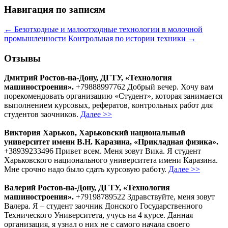
Навигация по записям
←
Безотходные и малоотходные технологии в молочной
промышленности
Контрольная по истории техники
→
Отзывы
Дмитрий Ростов-на-Дону, ДГТУ, «Технология
машиностроения».
+79888997762 Добрый вечер. Хочу вам
порекомендовать организацию «Студент», которая занимается
выполнением курсовых, рефератов, контрольных работ для
студентов заочников.
Далее >>
Виктория Харьков, Харьковский национальный
университет имени В.Н. Каразина, «Прикладная физика».
+38939233496 Привет всем. Меня зовут Вика. Я студент
Харьковского национального университета имени Каразина.
Мне срочно надо было сдать курсовую работу.
Далее >>
Валерий Ростов-на-Дону, ДГТУ, «Технология
машиностроения».
+79198789522 Здравствуйте, меня зовут
Валера. Я – студент заочник Донского Государственного
Технического Университета, учусь на 4 курсе. Данная
организация, я узнал о них не с самого начала своего