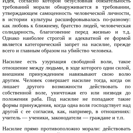
Идея, согласно которой безусловная обязательность
требований морали обнаруживается в требовании,
утверждающем самоценность человеческой личности,
в истории культуры расшифровывалась по-разному:
как любовь к ближнему, братство людей, человеческая
солидарность, благоговение перед жизнью и т.д.
Однако наиболее строгой и адекватной ее формой
является категорический запрет на насилие, прежде
всего и главным образом на убийство человека.
Насилие есть узурпация свободной воли, такое
отношение между людьми, в ходе которого одни силой,
внешним принуждением навязывают свою волю
другим. Человек совершает насилие тогда, когда он
лишает другого возможности действовать по
собственной воле, уничтожая его или низводя до
положения раба. Под насилие не попадают такие
формы принуждения, когда одна воля господствует над
другой с ее согласия, как, например, в отношениях:
учитель — ученики, законодатели — граждане и т.п.
Насилие прямо противоположно морали: действовать