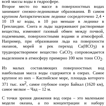
всей массы воды в гидросфере.
Второе место по массе в поверхностных водах
занимают снежно-ледниковые образования. В самом
крупном Антарктическом леднике сосредоточено 2,4 •
10 19 кг воды, в 10 раз меньше в леднике в
Гренландии. Снега и льды задерживают растворимые
вещества, изменяют газовый обмен между почвой,
подземными, поверхностными водами и атмосферой.
Например, при образовании льда на поверхности
океанов, морей и рек переход Ca(HCO
) в
3
труднорастворимое вещество CaCO
сопровождается
3
выделением в атмосферу примерно 100 млн тонн СО
.
2
Из малых составляющих поверхностных вод
наибольшая масса воды содержится в озерах. Самое
крупное из них – Каспийское море, площадь которого
2
371 тыс. км
, самое глубокое озеро Байкал (1620 км),
самое мелкое – Чад – 12 м.
С точки зрения движения вод озера – это маленькие
модели океана, а по концентрации и набору