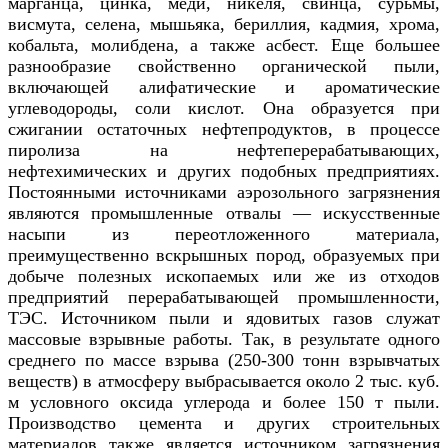
марганца, цинка, меди, никеля, свинца, сурьмы,
висмута, селена, мышьяка, бериллия, кадмия, хрома,
кобальта, молибдена, а также асбест. Еще большее
разнообразие свойственно органической пыли,
включающей алифатические и ароматические
углеводороды, соли кислот. Она образуется при
сжигании остаточных нефтепродуктов, в процессе
пиролиза на нефтеперерабатывающих,
нефтехимических и других подобных предприятиях.
Постоянными источниками аэрозольного загрязнения
являются промышленные отвалы — искусственные
насыпи из переотложенного материала,
преимущественно вскрышных пород, образуемых при
добыче полезных ископаемых или же из отходов
предприятий перерабатывающей промышленности,
ТЭС. Источником пыли и ядовитых газов служат
массовые взрывные работы. Так, в результате одного
среднего по массе взрыва (250-300 тонн взрывчатых
веществ) в атмосферу выбрасывается около 2 тыс. куб.
м условного оксида углерода и более 150 т пыли.
Производство цемента и других строительных
материалов также является источником загрязнения