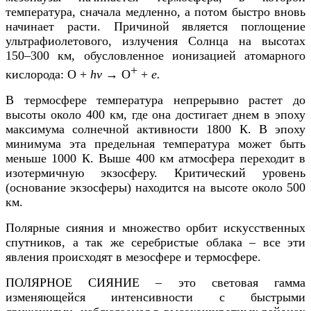
температура, сначала медленно, а потом быстро вновь
начинает расти. Причиной является поглощение
ультрафиолетового, излучения Солнца на высотах
150–300 км, обусловленное ионизацией атомарного
+
кислорода: О +
hv
→ О
+
е.
В термосфере температура непрерывно растет до
высоты около 400 км, где она достигает днем в эпоху
максимума солнечной активности 1800 К. В эпоху
минимума эта предельная температура может быть
меньше 1000 К. Выше 400 км атмосфера переходит в
изотермичную экзосферу. Критический уровень
(основание экзосферы) находится на высоте около 500
км.
Полярные сияния и множество орбит искусственных
спутников, а так же серебристые облака – все эти
явления происходят в мезосфере и термосфере.
ПОЛЯРНОЕ СИЯНИЕ – это световая гамма
изменяющейся интенсивности с быстрыми