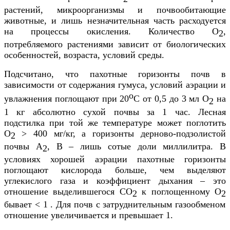
растений, микроорганизмы и почвообитающие
животные, и лишь незначительная часть расходуется
на процессы окисления. Количество О
,
2
потребляемого растениями зависит от биологических
особенностей, возраста, условий среды.
Подсчитано, что пахотные горизонты почв в
зависимости от содержания гумуса, условий аэрации и
о
увлажнения поглощают при 20
С от 0,5 до 3 мл О
на
2
1 кг абсолютно сухой почвы за 1 час. Лесная
подстилка при той же температуре может поглотить
О
>
400 мг/кг, а горизонты дерново-подзолистой
2
почвы А
, В – лишь сотые доли миллилитра. В
2
условиях хорошей аэрации пахотные горизонты
поглощают кислорода больше, чем выделяют
углекислого газа и коэффициент дыхания – это
отношение выделившегося СО
к поглощенному О
2
2
бывает
<
1 . Для почв с затруднительным газообменом
отношение увеличивается и превышает 1.