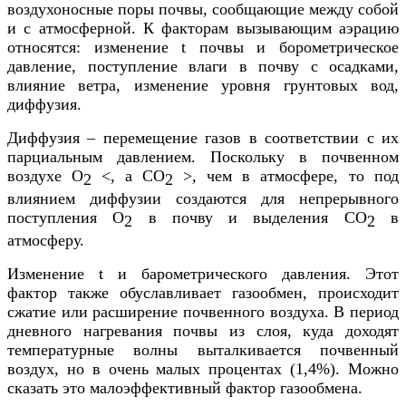
воздухоносные поры почвы, сообщающие между собой
и с атмосферной. К факторам вызывающим аэрацию
относятся: изменение t почвы и борометрическое
давление, поступление влаги в почву с осадками,
влияние ветра, изменение уровня грунтовых вод,
диффузия.
Диффузия – перемещение газов в соответствии с их
парциальным давлением. Поскольку в почвенном
воздухе О
<
, а СО
>
, чем в атмосфере, то под
2
2
влиянием диффузии создаются для непрерывного
поступления О
в почву и выделения СО
в
2
2
атмосферу.
Изменение t и барометрического давления. Этот
фактор также обуславливает газообмен, происходит
сжатие или расширение почвенного воздуха. В период
дневного нагревания почвы из слоя, куда доходят
температурные волны выталкивается почвенный
воздух, но в очень малых процентах (1,4%). Можно
сказать это малоэффективный фактор газообмена.