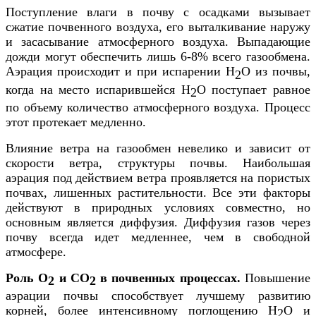
Поступление влаги в почву с осадками вызывает
сжатие почвенного воздуха, его выталкивание наружу
и засасывание атмосферного воздуха. Выпадающие
дожди могут обеспечить лишь 6-8% всего газообмена.
Аэрация происходит и при испарении Н
О из почвы,
2
когда на место испарившейся Н
О поступает равное
2
по объему количество атмосферного воздуха. Процесс
этот протекает медленно.
Влияние ветра на газообмен невелико и зависит от
скорости ветра, структуры почвы. Наибольшая
аэрация под действием ветра проявляется на пористых
почвах, лишенных растительности. Все эти факторы
действуют в природных условиях совместно, но
основным является диффузия. Диффузия газов через
почву всегда идет медленнее, чем в свободной
атмосфере.
Роль О
и СО
в почвенных процессах.
Повышение
2
2
аэрации почвы способствует лучшему развитию
корней, более интенсивному поглощению Н
О и
2