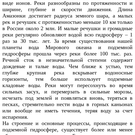
виде ионов. Реки разнообразны по протяженности и
ширине, глубине и скорости движения. Длина
Амазонки достигает радиуса земного шара, а малых
рек и речушек с протяженностью меньше 10 км только
в России около 2 млн. И малые речушки и громадные
реки регулярно обновляют водой всю гидросферу – 1
раз за 30 тыс. лет. За время существования нашей
планеты вода Мирового океана и подземной
гидросферы прошла через реки более 100 тыс. раз.
Речной сток в незначительной степени содержит
дождевые и талые воды. Чем ближе к устью, тем
глубже крупная река вскрывает водоносные
горизонты, тем больше использует подземные
кладовые воды. Реки могут пересохнуть во время
сильных засух, и перемерзать в сильные морозы,
исчезать под землей и появляться вновь, теряться в
песках, стремительно нести воды в горных каньонах
или вообще не иметь течения, теряя воду за счет
испарения.
На строение и основные процессы, происходящие в
подземной гидросфере, существует более или менее