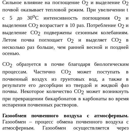
Сильное влияние на поглощение О
и выделение О
2
2
почвой оказывает тепловой режим. При увеличении t
о
с 5 до 30
С интенсивность поглощения О
и
2
выделения СО
возрастает в 10 раз. Потребление О
и
2
2
выделение СО
подвержены сезонным колебаниям.
2
Летом почва поглощает О
и выделяет СО
в
2
2
несколько раз больше, чем ранней весной и поздней
осенью.
СО
образуется в почве благодаря биологическим
2
процессам. Частично СО
может поступать в
2
почвенный воздух из грунтовых вод, а также в
результате его десорбции из твердой и жидкой фаз
почвы. Некоторое количество СО
может возникнуть
2
при превращении бикарбонатов в карбонаты во время
испарения почвенных растворов.
Газообмен почвенного воздуха с атмосферным.
Газообмен – процесс обмена почвенного воздуха с
атмосферным. Газообмен осуществляется через