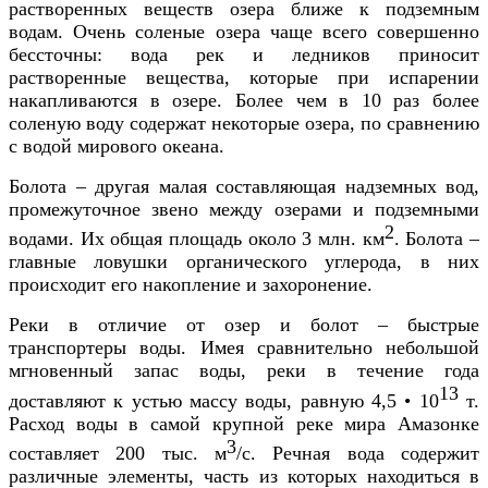
растворенных веществ озера ближе к подземным
водам. Очень соленые озера чаще всего совершенно
бессточны: вода рек и ледников приносит
растворенные вещества, которые при испарении
накапливаются в озере. Более чем в 10 раз более
соленую воду содержат некоторые озера, по сравнению
с водой мирового океана.
Болота – другая малая составляющая надземных вод,
промежуточное звено между озерами и подземными
2
водами. Их общая площадь около 3 млн. км
. Болота –
главные ловушки органического углерода, в них
происходит его накопление и захоронение.
Реки в отличие от озер и болот – быстрые
транспортеры воды. Имея сравнительно небольшой
мгновенный запас воды, реки в течение года
13
доставляют к устью массу воды, равную 4,5 • 10
т.
Расход воды в самой крупной реке мира Амазонке
3
составляет 200 тыс. м
/с. Речная вода содержит
различные элементы, часть из которых находиться в