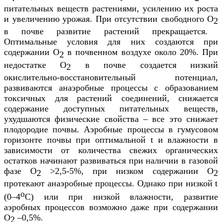
питательных веществ растениями, усилению их роста
и увеличению урожая. При отсутствии свободного О
2
в почве развитие растений прекращается.
Оптимальные условия для них создаются при
содержании О
в почвенном воздухе около 20%. При
2
недостатке О
в почве создается низкий
2
окислительно-восстановительный потенциал,
развиваются анаэробные процессы с образованием
токсичных для растений соединений, снижается
содержание доступных питательных веществ,
ухудшаются физические свойства – все это снижает
плодородие почвы. Аэробные процессы в гумусовом
горизонте почвы при оптимальной t и влажности в
зависимости от количества свежих органических
остатков начинают развиваться при наличии в газовой
фазе О
>
2,5-5%, при низком содержании О
2
2
протекают анаэробные процессы. Однако при низкой t
о
(0–4
С) или при низкой влажности, развитие
аэробных процессов возможно даже при содержании
О
–0,5%.
2