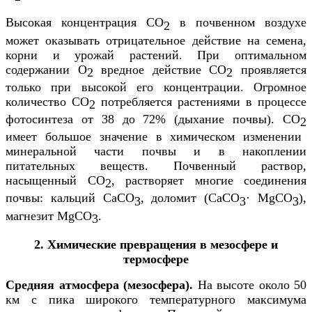
Высокая концентрация СО
в почвенном воздухе
2
может оказывать отрицательное действие на семена,
корни и урожай растений. При оптимальном
содержании О
вредное действие СО
проявляется
2
2
только при высокой его концентрации. Огромное
количество СО
потребляется растениями в процессе
2
фотосинтеза от 38 до 72% (дыхание почвы). СО
2
имеет большое значение в химическом изменении
минеральной части почвы и в накоплении
питательных веществ. Почвенный раствор,
насыщенный СО
, растворяет многие соединения
2
почвы: кальций СаСО
, доломит (СаСО
· MgСО
),
3
3
3
магнезит MgСО
.
3
2. Химические превращения в мезосфере и
термосфере
Средняя атмосфера (мезосфера).
На высоте около 50
км с пика широкого температурного максимума