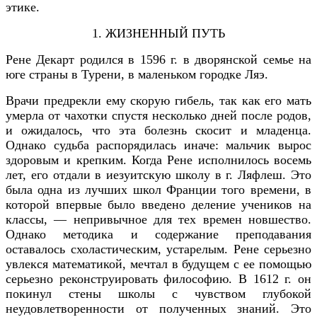
этике.
1. ЖИЗНЕННЫЙ ПУТЬ
Рене Декарт родился в 1596 г. в дворянской семье на
юге страны в Турени, в маленьком городке Ляэ.
Врачи предрекли ему скорую гибель, так как его мать
умерла от чахотки спустя несколько дней после родов,
и ожидалось, что эта болезнь скосит и младенца.
Однако судьба распорядилась иначе: мальчик вырос
здоровым и крепким. Когда Рене исполнилось восемь
лет, его отдали в иезуитскую школу в г. Ляфлеш. Это
была одна из лучших школ Франции того времени, в
которой впервые было введено деление учеников на
классы, — непривычное для тех времен новшество.
Однако методика и содержание преподавания
оставалось схоластическим, устарелым. Рене серьезно
увлекся математикой, мечтал в будущем с ее помощью
серьезно реконструировать философию. В 1612 г. он
покинул стены школы с чувством глубокой
неудовлетворенности от полученных знаний. Это