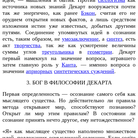
идеи, — мышления и бытия. Против
силлогизма
как
источника новых знаний Декарт вооружается почти
так же энергично, как ранее
Бэкон
, считая его не
орудием открытия новых фактов, а лишь средством
изложения истин уже известных, добытых другими
путями. Соединение упомянутых идей в сознании
есть, таким образом, не
умозаключение
, а
синтез
, есть
акт
творчества
, так же как усмотрение величины
суммы углов
треугольника
в
геометрии
. Декарт
первый намекнул на значение вопроса, игравшего
затем главную роль у
Канта
, — именно вопроса о
значении
априорных
синтетических суждений
.
3. БОГ В ФИЛОСОФИИ ДЕКАРТА
Первая определенность — осознание самого себя как
мыслящего существа. Но действительно ли правила
метода открывают мир, способствуют познанию?
Открыт ли мир этим правилам? В состоянии ли
сознание принять нечто другое, ему нетождественное?
«Я» как мыслящее существо наполнено множеством
идей, подлежащих осмысленной селекции. Если cogito