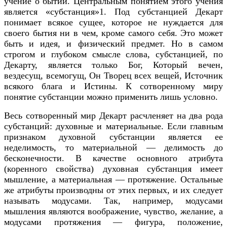
учение о бытии. Центральным понятием этого учения
является «субстанция»1. Под субстанцией Декарт
понимает всякое сущее, которое не нуждается для
своего бытия ни в чем, кроме самого себя. Это может
быть и идея, и физический предмет. Но в самом
строгом и глубоком смысле слова, субстанцией, по
Декарту, является только Бог, Который вечен,
вездесущ, всемогущ, Он Творец всех вещей, Источник
всякого блага и Истины. К сотворенному миру
понятие субстанции можно применить лишь условно.
Весь сотворенный мир Декарт расчленяет на два рода
субстанций: духовные и материальные. Если главным
признаком духовной субстанции является ее
неделимость, то материальной — делимость до
бесконечности. В качестве основного атрибута
(коренного свойства) духовная субстанция имеет
мышление, а материальная — протяжение. Остальные
же атрибуты производны от этих первых, и их следует
называть модусами. Так, например, модусами
мышления являются воображение, чувство, желание, а
модусами протяжения — фигура, положение,