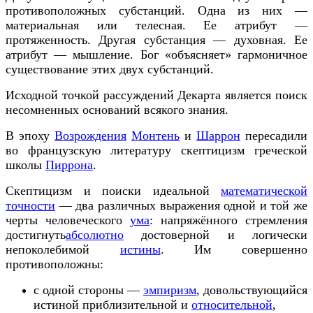
противоположных субстанций. Одна из них —
материальная или телесная. Ее атрибут —
протяженность. Другая субстанция — духовная. Ее
атрибут — мышление. Бог «объясняет» гармоничное
существование этих двух субстанций.
Исходной точкой рассуждений Декарта является поиск
несомненных оснований всякого знания.
В эпоху
Возрождения
Монтень
и
Шаррон
пересадили
во французскую литературу скептицизм греческой
школы
Пиррона
.
Скептицизм и поиски идеальной
математической
точности
— два различных выражения одной и той же
черты человеческого
ума
: напряжённого стремления
достигнуть
абсолютно
достоверной и логически
непоколебимой
истины
. Им совершенно
противоположны:
с одной стороны —
эмпиризм
, довольствующийся
истиной приблизительной и
относительной
,