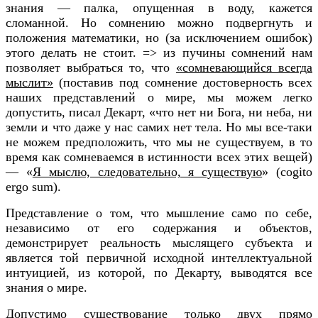
знания — палка, опущенная в воду, кажется
сломанной. Но сомнению можно подвергнуть и
положения математики, но (за исключением ошибок)
этого делать не стоит. => из пучины сомнений нам
позволяет выбраться то, что
«сомневающийся всегда
мыслит»
(поставив под сомнение достоверность всех
наших представлений о мире, мы можем легко
допустить, писал Декарт, «что нет ни Бога, ни неба, ни
земли и что даже у нас самих нет тела. Но мы все-таки
не можем предположить, что мы не существуем, в то
время как сомневаемся в истинности всех этих вещей)
— «
Я мыслю, следовательно, я существую
» (cogito
ergo sum).
Представление о том, что мышление само по себе,
независимо от его содержания и объектов,
демонстрирует реальность мыслящего субъекта и
является той первичной исходной интеллектуальной
интуицией, из которой, по Декарту, выводятся все
знания о мире.
Допустимо существование только двух прямо