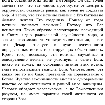
Бога к созданию этих истин; а я говорю, Он был волен
сделать так, что все линии, протянутые от центра к
окружности, оказались равны, как волен не создавать
мир. И верно, что эти истины связаны с Его бытием не
больше, нежели Его создания». Почему же тогда
истины называют вечными? Потому что Бог
неизменен. Таким образом, волюнтаризм, восходящий
к Скоту, идею радикальной случайности мира, а
значит, невозможности универсального знания, — все
это Декарт толкует в духе неизменности
определенных истин, гарантирующих объективность.
Кроме того, поскольку эти истины, случайные и
одновременно вечные, не участвуют в бытие Бога,
никто не может, на основании знания этих истин,
знать непостижимые замыслы Бога. Человек знает без
каких бы то ни было претензий на соревнование с
Богом. Чувство законченности мысли и одновременно
чувство ее объективности в равной мере защищены.
Человек обладает человеческим, а не Божественным
разумом, но имеет гарантии своей активности со
стороны Бога.