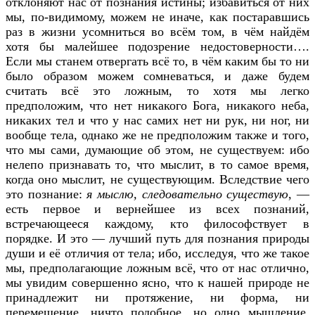
отклоняют нас от познания истины; избавиться от них
мы, по-видимому, можем не иначе, как постаравшись
раз в жизни усомниться во всём том, в чём найдём
хотя бы малейшее подозрение недостоверности….
Если мы станем отвергать всё то, в чём каким бы то ни
было образом можем сомневаться, и даже будем
считать всё это ложным, то хотя мы легко
предположим, что нет никакого Бога, никакого неба,
никаких тел и что у нас самих нет ни рук, ни ног, ни
вообще тела, однако же не предположим также и того,
что мы сами, думающие об этом, не существуем: ибо
нелепо признавать то, что мыслит, в то самое время,
когда оно мыслит, не существующим. Вследствие чего
это познание:
я мыслю, следовательно существую
, —
есть первое и вернейшее из всех познаний,
встречающееся каждому, кто философствует в
порядке. И это — лучший путь для познания природы
души и её отличия от тела; ибо, исследуя, что же такое
мы, предполагающие ложным всё, что от нас отлично,
мы увидим совершенно ясно, что к нашей природе не
принадлежит ни протяжение, ни форма, ни
перемещение, ничто подобное, но одно мышление,