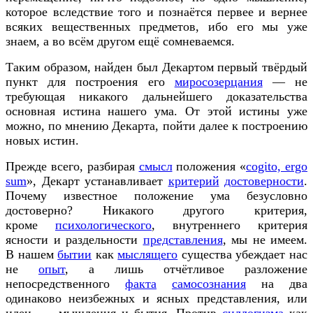
которое вследствие того и познаётся первее и вернее
всяких вещественных предметов, ибо его мы уже
знаем, а во всём другом ещё сомневаемся.
Таким образом, найден был Декартом первый твёрдый
пункт для построения его
миросозерцания
— не
требующая никакого дальнейшего доказательства
основная истина нашего ума. От этой истины уже
можно, по мнению Декарта, пойти далее к построению
новых истин.
Прежде всего, разбирая
смысл
положения «
cogito, ergo
sum
», Декарт устанавливает
критерий
достоверности
.
Почему известное положение ума безусловно
достоверно? Никакого другого критерия,
кроме
психологического
, внутреннего критерия
ясности и раздельности
представления
, мы не имеем.
В нашем
бытии
как
мыслящего
существа убеждает нас
не
опыт
, а лишь отчётливое разложение
непосредственного
факта
самосознания
на два
одинаково неизбежных и ясных представления, или