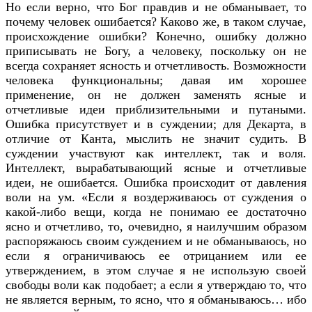
Но если верно, что Бог правдив и не обманывает, то
почему человек ошибается? Каково же, в таком случае,
происхождение ошибки? Конечно, ошибку должно
приписывать не Богу, а человеку, поскольку он не
всегда сохраняет ясность и отчетливость. Возможности
человека функциональны; давая им хорошее
применение, он не должен заменять ясные и
отчетливые идеи приблизительными и путаными.
Ошибка присутствует и в суждении; для Декарта, в
отличие от Канта, мыслить не значит судить. В
суждении участвуют как интеллект, так и воля.
Интеллект, вырабатывающий ясные и отчетливые
идеи, не ошибается. Ошибка происходит от давления
воли на ум. «Если я воздерживаюсь от суждения о
какой-либо вещи, когда не понимаю ее достаточно
ясно и отчетливо, то, очевидно, я наилучшим образом
распоряжаюсь своим суждением и не обманываюсь, но
если я ограничиваюсь ее отрицанием или ее
утверждением, в этом случае я не использую своей
свободы воли как подобает; а если я утверждаю то, что
не является верным, то ясно, что я обманываюсь… ибо