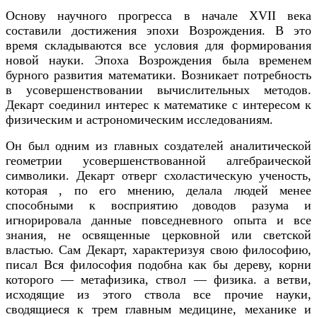
Основу научного прогресса в начале XVI
I века
составили достижения эпохи Возрождения.
В это
время складываются все условия для формирования
новой науки. Эпоха Возрождения была временем
бурного развития математики. Возникает потребность
в усовершенствовании вычислительных методов.
Декарт соединил интерес к математике с интересом к
физическим и астрономическим исследованиям.
Он был одним из главных создателей аналитической
геометрии усовершенствованной алгебраической
символики. Декарт отверг схоластическую ученость,
которая , по его мнению, делала людей менее
способными к восприятию доводов разума и
игнорировала данные повседневного опыта и все
знания, не освященные церковной или светской
властью. Сам Декарт, характеризуя свою философию,
писал Вся философия подобна как бы дереву, корни
которого — метафизика, ствол — физика. а ветви,
исходящие
из этого ствола все прочие науки,
сводящиеся к трем главным медицине, механике и