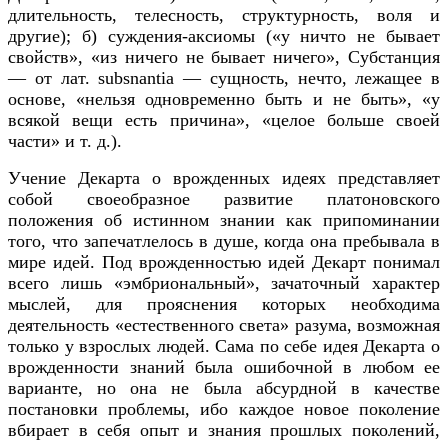
длительность, телесность, структурность, воля и
другие); б) суждения-аксиомы («у ничто не бывает
свойств», «из ничего не бывает ничего», Субстанция
— от лат. subsnantia — сущность, нечто, лежащее в
основе, «нельзя одновременно быть и не быть», «у
всякой вещи есть причина», «целое больше своей
части» и т. д.).
Учение Декарта о врожденных идеях представляет
собой своеобразное развитие платоновского
положения об истинном знании как припоминании
того, что запечатлелось в душе, когда она пребывала в
мире идей. Под врожденностью идей Декарт понимал
всего лишь «эмбриональный», зачаточный характер
мыслей, для прояснения которых необходима
деятельность «естественного света» разума, возможная
только у взрослых людей. Сама по себе идея Декарта о
врожденности знаний была ошибочной в любом ее
варианте, но она не была абсурдной в качестве
постановки проблемы, ибо каждое новое поколение
вбирает в себя опыт и знания прошлых поколений,