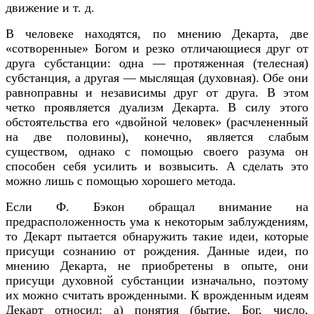
движение и т. д.
В человеке находятся, по мнению Декарта, две
«сотворенные» Богом и резко отличающиеся друг от
друга субстанции: одна — протяженная (телесная)
субстанция, а другая — мыслящая (духовная). Обе они
равноправны и независимы друг от друга. В этом
четко проявляется дуализм Декарта. В силу этого
обстоятельства его «двойной человек» (расчлененный
на две половины), конечно, является слабым
существом, однако с помощью своего разума он
способен себя усилить и возвысить. А сделать это
можно лишь с помощью хорошего метода.
Если Ф. Бэкон обращал внимание на
предрасположенность ума к некоторым заблуждениям,
то Декарт пытается обнаружить такие идеи, которые
присущи сознанию от рождения. Данные идеи, по
мнению Декарта, не приобретены в опыте, они
присущи духовной субстанции изначально, поэтому
их можно считать врожденными. К врожденным идеям
Декарт относил: а) понятия (бытие, Бог, число,