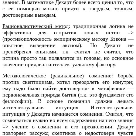
знания. В математике Декарт более всего ценил то, что
с ее помощью можно придти к твердым, точным,
достоверным выводам
.
Рационалистический метод
: традиционная логика не
эффективна для открытия новых истин =>
(противоположность эмпирическому методу Бэкона —
опытное выведение аксиом). Но Декарт не
пренебрегал опытами, т.к. считал не считал, что
истина просто так появляется из головы, но основное
значение придавал интеллектуальному фактору.
Методологическое (радикальное) сомнение
: борьба
против скептицизма, хотел преодолеть его изнутри;
ему надо было найти достоверное в метафизике —
первоначальная природа бытия (т.к. это фундамент его
философии). В основе познания должна лежать
интеллектуальная интуиция. Интеллектуальная
интуиция у Декарта начинается сомнения. Считал, что
сомневаться нужно во всем содержании нашего знания
=> учение о сомнении и его преодолении. Декарт
повторяет рассужд скептиков о недостоверн чувств