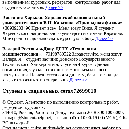
выполнением курсовых, рефератов, контрольных работ для
студентов заочников.
Далее >>
Виктория Харьков, Харьковский национальный
университет имени В.Н. Каразина, «Прикладная физика».
+38939233496 Привет всем. Меня зовут Вика. Я студент
Харьковского национального университета имени Каразина.
Мне срочно надо было сдать курсовую работу.
Далее >>
Валерий Ростов-на-Дону, ДГТУ, «Технология
машиностроения».
+79198789522 Здравствуйте, меня зовут
Валера. Я – студент заочник Донского Государственного
Технического Университета, учусь на 4 курсе. Данная
организация, я узнал о них не с самого начала своего
поступления. Первую сессию я ходил там, бегал, искал где,
как, что заказать эти контрольные
Далее >>
Студент в социальных сетях72699010
© Студент. Агентство по выполнению контрольных работ,
рефератов, курсовых.
344010, Россия, Ростов-на-Дону, Тельмана 20, 8 800 100 6099,
manager@student-help.net, график работ 10:00-19:00 (МСК), СБ-
ВС выходной
Специалисты сайта student-help.net осуществляют работу по