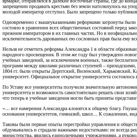
ярмарке, отправлялся в далекие восточные страны, где до кон
запрещении продавать крестьян без земли натолкнулось на упо
молодой император отступил. Было запрещено только публиков
Одновременно с вышеуказанными реформами затронуты были и 
состояло в уравнении всех общественных состояний перед зак
прежним императором в их главных частях. Но в неофициально
исключительность дарованных ею сословных прав была ему все
Нельзя не отметить реформы Александра 1 в области образован
народного просвещения. В этом же году был утверждено ново
учебных заведений, за исключением военных, также бесплатно
программ между школами различных ступеней – приходскими, 
1804 гг. были открыты Дерптский, Виленский, Харьковский, К
университет. Официальное открытие университета состоялось в
По Уставу все университеты получили значительную автономию
университета и возможность самостоятельно решать свои хозяй
что теперь в учебные заведения могли быть приняты представи
«… все намерения Александра клонятся к общему благу. Гнуша
основания университетов, гимназий, школ… К сожалению, вид
Таковы были первые опыты перестройки управления и обществ
обдумывались и страдали важными недостатками: не всегда ре
министерства, явились единоличными учреждениями, а руково