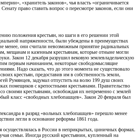
империи», «хранитель законов», чья власть «ограничивается
Сенату право ставить вопрос о пересмотре законов, если они
нию положения крестьян, но шаги в его решении этой
циальной напряженности, были убеждены в преимуществах
 не менее, они считали невозможным принятие радикальных
цам, мещанам и казенным крестьянам, которые отныне могли
руки. Закон 12 декабря разрушил вековую землевладельческую
 этим первым начинанием, некоторые свободомыслящие
иями. Надо сказать, что до этого момента не существовало
воих крестьян, предоставив им в собственность земли,
ргей Румянцев, задумал отпустить на волю 199 душ своих
елках помещиков с крепостными крестьянами. Правительство
 со своими крестьянами, освобождая их непременно с землей
обый класс «свободных хлебопашцев». Закон 20 февраля был
 Александра в разряд «вольных хлебопашцев» перешло менее
дствии легли в основание реформы 1861 года.
мя осуществлялась в России в неприкрытых, циничных формах.
лучая семьи. Иногда русский крестьянин, купленный на