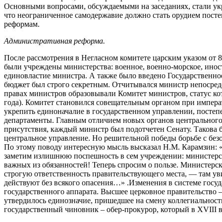
Основными вопросами, обсуждаемыми на заседаниях, стали укр
что неограниченное самодержавие должно стать орудием посте
реформам.
Административная реформа.
После рассмотрения в Негласном комитете царским указом от 
были учреждены министерства: военное, военно-морское, инос
единовластие министра. А также было введено Государственное
бюджет был строго секретным. Отчитывался министр непосред
правах министров образовывали Комитет министров, статус ко
года). Комитет становился совещательным органом при импера
укрепить единоначалие в государственном управлении, постеп
департаменты. Главным отличием новых органов центрального
присутствия, каждый министр был подотчетен Сенату. Такова 
центральное управление. Но решительной победы борьбе с без
По этому поводу интересную мысль высказал Н.М. Карамзин: 
заметим излишнюю поспешность в сем учреждении: министерств
важных из обязанностей! Теперь спросим о пользе. Министерск
строгую ответственность правительствующего места, — там ув
действуют без всякого опасения…» .Изменения в системе госуд
государственного аппарата. Высшее церковное правительство –
утвердилось единозначие, пришедшее на смену коллегиальност
государственный чиновник – обер-прокурор, который в XVIII 