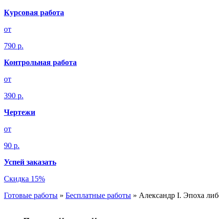
Курсовая работа
от
790 р.
Контрольная работа
от
390 р.
Чертежи
от
90 р.
Успей заказать
Скидка 15%
Готовые работы
»
Бесплатные работы
»
Александр I. Эпоха ли