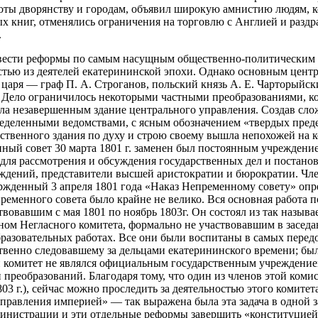
ты дворянству и городам, объявил широкую амнистию людям, к
ных книг, отменялись ограничения на торговлю с Англией и разд
.
ровести реформы по самым насущным общественно-политическим 
тью из деятелей екатерининской эпохи. Однако основным центро
аря — граф П. А. Строганов, польский князь А. Е. Чарторыйски
. Дело ограничилось некоторыми частными преобразованиями, к
ила незавершенным здание центрального управления. Создав сл
еделенными ведомствами, с ясным обозначением «твердых преде
ственного здания по духу и строю своему вышла непохожей на к
ный совет 30 марта 1801 г. заменен был постоянным учрежден
для рассмотрения и обсуждения государственных дел и постанов
дений, представители высшей аристократии и бюрократии. Чле
ржденный 3 апреля 1801 года «Наказ Непременному совету» опре
пременного совета было крайне не велико. Вся основная работа
вовавшим с мая 1801 по ноябрь 1803г. Он состоял из так назыв
ом Негласного комитета, формально не участвовавшим в заседан
бразовательных работах. Все они были воспитаны в самых перед
твенно следовавшему за дельцами екатерининского времени; б
 комитет не являлся официальным государственным учреждением
преобразований. Благодаря тому, что один из членов этой комис
803 г.), сейчас можно проследить за деятельностью этого комитет
правления империей» — так выражена была эта задача в одной 
министрации и эти отдельные реформы завершить «конституцией