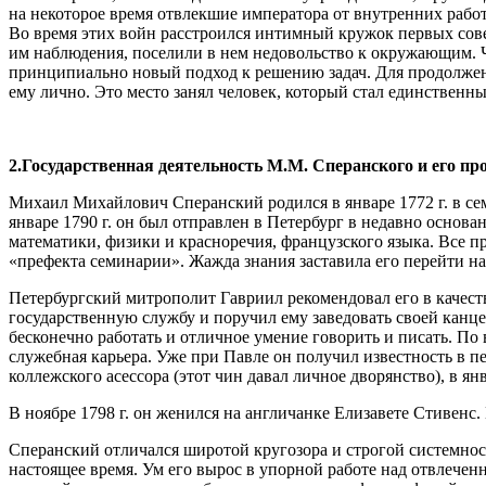
на некоторое время отвлекшие императора от внутренних работ.
Во время этих войн расстроился интимный кружок первых сов
им наблюдения, поселили в нем недовольство к окружающим. Ч
принципиально новый подход к решению задач. Для продолжен
ему лично. Это место занял человек, который стал единстве
2.Государственная деятельность М.М. Сперанского и его п
Михаил Михайлович Сперанский родился в январе 1772 г. в се
январе 1790 г. он был отправлен в Петербург в недавно осно
математики, физики и красноречия, французского языка. Все п
«префекта семинарии». Жажда знания заставила его перейти на
Петербургский митрополит Гавриил рекомендовал его в качеств
государственную службу и поручил ему заведовать своей кан
бесконечно работать и отличное умение говорить и писать. По
служебная карьера. Уже при Павле он получил известность в п
коллежского асессора (этот чин давал личное дворянство), в ян
В ноябре 1798 г. он женился на англичанке Елизавете Стивенс.
Сперанский отличался широтой кругозора и строгой системност
настоящее время. Ум его вырос в упорной работе над отвлеч