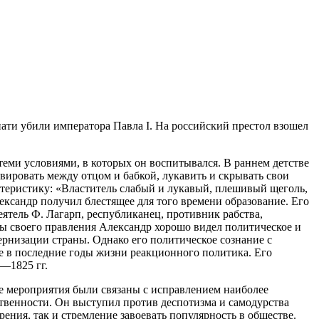
нати убили императора Павла I. На российский престол взошел
еми условиями, в которых он воспитывался. В раннем детстве
авировать между отцом и бабкой, лукавить и скрывать свои
ктеристику: «Властитель слабый и лукавый, плешивый щеголь,
ександр получил блестящее для того времени образование. Его
тель Ф. Лагарп, республиканец, противник рабства,
ды своего правления Александр хорошо видел политическое и
ернизации страны. Однако его политическое сознание с
же в последние годы жизни реакционного политика. Его
—1825 гг.
е мероприятия были связаны с исправлением наиболее
твенности. Он выступил против деспотизма и самодурства
рения, так и стремление завоевать популярность в обществе.