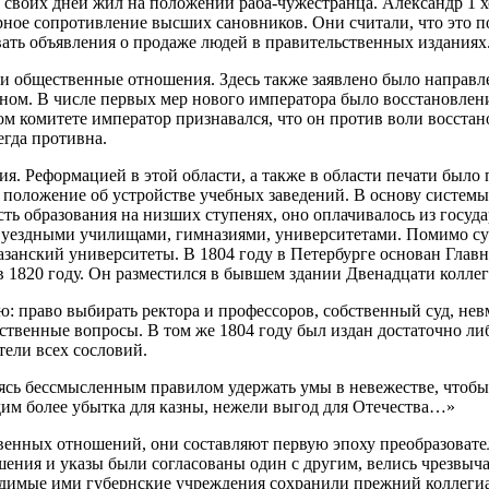
ца своих дней жил на положении раба-чужестранца. Александр 1
рное сопротивление высших сановников. Они считали, что это п
ать объявления о продаже людей в правительственных изданиях
общественные отношения. Здесь также заявлено было направлен
оном. В числе первых мер нового императора было восстановлен
м комитете император признавался, что он против воли восстан
гда противна.
ия. Реформацией в этой области, а также в области печати был
е положение об устройстве учебных заведений. В основу систе
сть образования на низших ступенях, оно оплачивалось из госу
уездными училищами, гимназиями, университетами. Помимо сущ
азанский университеты. В 1804 году в Петербурге основан Главн
 1820 году. Он разместился в бывшем здании Двенадцати коллег
: право выбирать ректора и профессоров, собственный суд, не
ственные вопросы. В том же 1804 году был издан достаточно ли
тели всех сословий.
ясь бессмысленным правилом удержать умы в невежестве, чтобы
им более убытка для казны, нежели выгод для Отечества…»
енных отношений, они составляют первую эпоху преобразовате
шения и указы были согласованы один с другим, велись чрезвыч
димые ими губернские учреждения сохранили прежний коллегиа