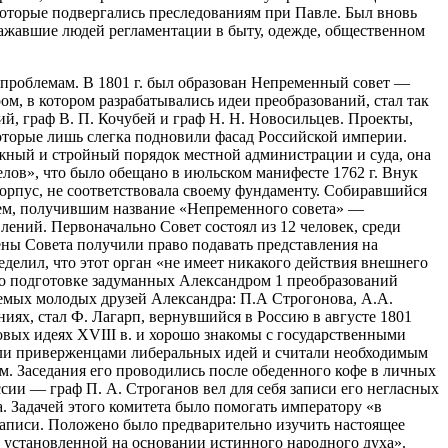
оторые подвергались преследованиям при Павле. Был вновь
ражавшие людей регламентации в быту, одежде, общественном
проблемам. В 1801 г. был образован Непременный совет —
м, в котором разрабатывались идеи преобразований, стал так
й, граф В. П. Кочубей и граф Н. Н. Новосильцев. Проекты,
оторые лишь слегка подновили фасад Российской империи.
ожный и стройный порядок местной администрации и суда, она
лов», что было обещано в июльском манифесте 1762 г. Внук
орпус, не соответствовала своему фундаменту. Собиравшийся
ием, получившим название «Непременного совета» —
лений. Первоначально Совет состоял из 12 человек, среди
ны Совета получили право подавать представления на
делил, что этот орган «не имеет никакого действия внешнего
 по подготовке задуманных Александром 1 преобразований
аемых молодых друзей Александра: П.А Строгонова, А.А.
иях, стал Ф. Лагарп, вернувшийся в Россию в августе 1801
овых идеях XVIII в. и хорошо знакомы с государственными
ыли приверженцами либеральных идей и считали необходимым
. Заседания его проводились после обеденного кофе в личных
сии — граф П. А. Строганов вел для себя записи его негласных
а. Задачей этого комитета было помогать императору «в
записи. Положено было предварительно изучить настоящее
 установленной на основании истинного народного духа».