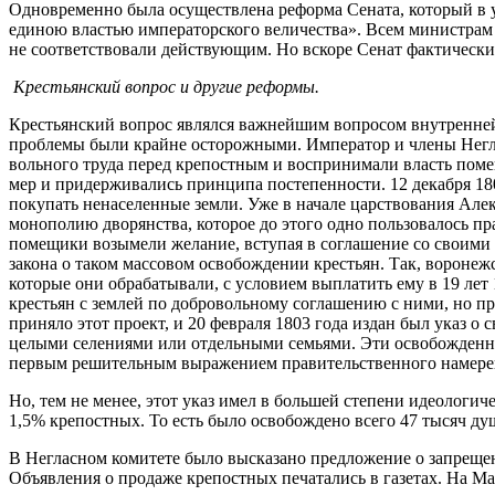
Одновременно была осуществлена реформа Сената, который в ук
единою властью императорского величества». Всем министрам п
не соответствовали действующим. Но вскоре Сенат фактическ
Крестьянский вопрос и другие реформы.
Крестьянский вопрос являлся важнейшим вопросом внутренней
проблемы были крайне осторожными. Император и члены Негл
вольного труда перед крепостным и воспринимали власть поме
мер и придерживались принципа постепенности. 12 декабря 180
покупать ненаселенные земли. Уже в начале царствования Алек
монополию дворянства, которое до этого одно пользовалось 
помещики возымели желание, вступая в соглашение со своими 
закона о таком массовом освобождении крестьян. Так, воронеж
которые они обрабатывали, с условием выплатить ему в 19 лет
крестьян с землей по добровольному соглашению с ними, но пр
приняло этот проект, и 20 февраля 1803 года издан был указ 
целыми селениями или отдельными семьями. Эти освобожденные
первым решительным выражением правительственного намерен
Но, тем не менее, этот указ имел в большей степени идеологич
1,5% крепостных. То есть было освобождено всего 47 тысяч ду
В Негласном комитете было высказано предложение о запрещен
Объявления о продаже крепостных печатались в газетах. На Ма