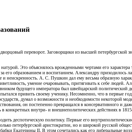
разований
ий дворцовый переворот. Заговорщики из высшей петербургской з
атурой. Это объяснялось врожденными чертами его характера т
а за его образованием и воспитанием. Александру приходилось л
 и неискренность. А. С. Пушкин дал ему весьма образную хара
ветливость, умение очаровывать, притягивать к себе людей. Ал
вником будущего императора был швейцарский политический дея
 пытался привить своему ученику. Несомненно, что в первые го
осударств, думал о возможности и необходимости некоторой мод
рствования, он постепенно превращался в консервативного и да
сь в конкретных внутри- и внешнеполитических действиях в 1815
водить деспотическую политику. Первые его внутриполитически
лько петербургской аристократии, но и широкой русской общес
бабки Екатерины II. В этом сочетались как его либеральные возз