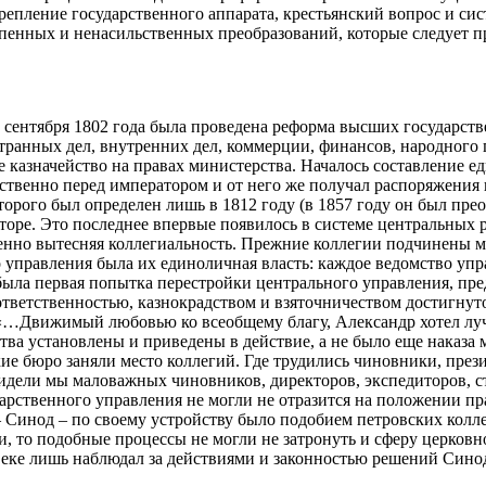
епление государственного аппарата, крестьянский вопрос и си
пенных и ненасильственных преобразований, которые следует пр
8 сентября 1802 года была проведена реформа высших государс
транных дел, внутренних дел, коммерции, финансов, народного 
 казначейство на правах министерства. Началось составление ед
ственно перед императором и от него же получал распоряжени
торого был определен лишь в 1812 году (в 1857 году он был пр
торе. Это последнее впервые появилось в системе центральных
енно вытесняя коллегиальность. Прежние коллегии подчинены м
 управления была их единоличная власть: каждое ведомство уп
была первая попытка перестройки центрального управления, пр
ответственностью, казнокрадством и взяточничеством достигнут
«…Движимый любовью ко всеобщему благу, Александр хотел луч
а установлены и приведены в действие, а не было еще наказа м
ие бюро заняли место коллегий. Где трудились чиновники, през
идели мы маловажных чиновников, директоров, экспедиторов, с
арственного управления не могли не отразится на положении пр
 Синод – по своему устройству было подобием петровских колле
и, то подобные процессы не могли не затронуть и сферу церков
веке лишь наблюдал за действиями и законностью решений Сино