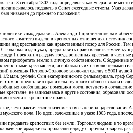
азе от 8 сентября 1802 года определялся как «верховное место 
редписывалось подавать в Сенат ежегодные отчеты. Указ давал 
и был низведен до прежнего положения
 политики самодержавия. Александр 1 принимал меры к облегче
асного комитета видели в крепостных отношениях источник со
щика над крестьянами как нравственный позор для России. Тем
1 года был издан указ, предоставить право владеть землей куп
сандр 1 прекратил раздачу государственных крестьян в частные 
правом приобретать землю в личную собственность. Ободренные
крепостными крестьянами, освобождать их на волю целыми селен
ский помещик Петрово-Соловово заключил сделку с 5001 душой с
 1 1/2 млн. рублей. Сын екатерининского фельдмаршала, граф Се
и этом он представил правительству проект общего закона о сд
о свободных хлебопашцах: помещики могли вступать в соглашение
 крестьяне, не записываясь в другие состояния, образовали ос
ия отменить крепостное право.
еское, чем практическое значение: за весь период царствования
ш мужского пола. Но идеи, заложенные в указе 1803 года, впосле
ии продавать крепостных без земли. Торговля людьми в то вре
карьевской ярмарке их продавали наряду с прочим товаром, раз