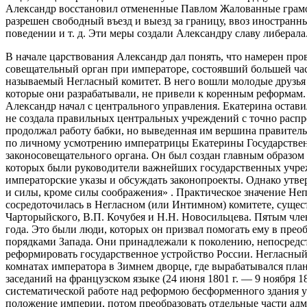
Александр восстановил отмененные Павлом Жалованные грамо
разрешен свободный въезд и выезд за границу, ввоз иностран
поведении и т. д. Эти меры создали Александру славу либерала
В начале царствования Александр дал понять, что намерен п
совещательный орган при императоре, состоявший большей час
называемый Негласный комитет. В него вошли молодые друзья ц
которые они разрабатывали, не привели к коренным реформам
Александр начал с центрального управления. Екатерина остав
не создала правильных центральных учреждений с точно распр
продолжал работу бабки, но выведенная им вершина правитель
по личному усмотрению императрицы Екатерины Государствен
законосовещательного органа. Он был создан главным образом 
которых были руководители важнейших государственных учреж
императорские указы и обсуждать законопроекты. Однако утве
и силы, кроме силы соображения» . Практическое значение Не
сосредоточилась в Негласном (или Интимном) комитете, сущест
Чарторыйского, В.П. Кочубея и Н.Н. Новосильцева. Пятым член
года. Это были люди, которых он призвал помогать ему в прео
порядками Запада. Они принадлежали к поколению, непосредс
реформировать государственное устройство России. Негласный
комнатах императора в Зимнем дворце, где вырабатывался план 
заседаний на французском языке (24 июня 1801 г. — 9 ноября 1
систематической работе над реформою бесформенного здания у
положение империи, потом преобразовать отдельные части ад