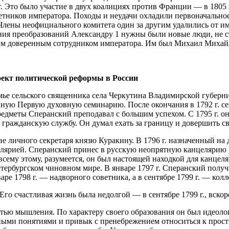
 Это было участие в двух коалициях против Франции — в 1805 г.
етников императора. Походы и неудачи охладили первоначально
лены неофициального комитета один за другим удалились от имп
ия преобразований Александру 1 нужны были новые люди, не ст
нным доверенным сотрудником императора. Им был Михаил Миха
роект политической реформы в России
мье сельского священника села Черкутина Владимирской губерн
ванную Первую духовную семинарию. После окончания в 1792 г. 
редметы Сперанский преподавал с большим успехом. С 1795 г. о
 гражданскую службу. Он думал ехать за границу и довершить с
е личного секретаря князю Куракину. В 1796 г. назначенный на
целярией. Сперанский принес в русскую неопрятную канцелярию
 всему этому, разумеется, он был настоящей находкой для канце
етербургском чиновном мире. В январе 1797 г. Сперанский получ
варе 1798 г. — надворного советника, а в сентябре 1799 г. — кол
 Его счастливая жизнь была недолгой — в сентябре 1799 г., вскор
ью мышления. По характеру своего образования он был идеолог, 
енными понятиями и привык с пренебрежением относиться к про