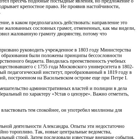
 хотел пресечь подобные постыдные явления, но предложение о
одрывает крепостное право. Не проявив настойчивости,
.
ие, в каком предполагалось действовать: направление это
ие жалованных сословных грамот, отмененных, как мы видели,
овил жалованную грамоту дворянству, потому что
о призвано руководить учрежденное в 1803 году Министерства
мы образования были положены принципы бессословности
дарственного бюджета. Вводилась преемственность учебных
ествовавшего с 1755 года Московского университета в 1802-
ый педагогический институт, преобразованный в 1819 году в
ий, построенном на Васильевском острове еще при Петре I.
вмешательство административных властей и полиции в дела
беральный по характеру «Устав о цензуре». Важно отметить,
 властвовать тем спокойнее, он употребил миллионы для
льной деятельности Александра. Опыты эти недостаточно
айно торопливо. Так, новые центральные ведомства,
льный строй. Затем последовали известные внешние события,