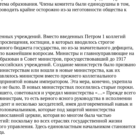
стема образования. Члены комитета были единодушны в том,
оводить крайне осторожно из-за неготовности общества к
твенных учреждений. Вместо введенных Петром 1 коллегий
просвещения, юстиции, в которых вводилось строгое
иного бюджета государства, но из-за значительного дефицита,
я по важнейшим вопросам. Министры и главноуправляющие на
еобразован в Совет министров, просуществовавший до 1917
 российских учреждений. Создание министерств было призвано
инистерствам или вошли в новые министерства, как их
равлялось министром вместо прежнего коллегиального
едпринятой новым императором. Эта мера, конечно, укрепила
о не было. В новых министерствах поселились старые пороки.
шего, советовался и учредил министерства «…» Прежде всего
инистрам, то есть верного ясного руководства в исполнении
идент и несколько заседателей, имея долговременный навык и
толоначальников, которые под защитой министерства
авославной церкви, которая во многом была частью
гий: поскольку во всех отраслях государственной жизни
ного управления. Здесь единовластным начальником становится
да.