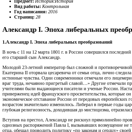
Предмет:
История:История
Вид работы:
Контрольная
Год написания:
2016
Страниц:
28
Александр I. Эпоха либеральных преоб
1.Александр
I
. Эпоха либеральных преобразований
В ночь с 11 на 12 марта 1801 г. в России совершился последн
его старший сын Александр.
Молодой 23-летний император был сложной и противоречивой н
Екатерина II оторвала цесаревича от семьи отца, лично следил
истинные чувства. Одни современники отмечали его лицемерие
враг труда, нечаянно пригретый славой…» Другие отмечали при
учителями были выдающиеся писатели и ученые России. Наста
приверженец идей французского просветительства, которые он
экономическое отставание России от передовых европейских г
возрастом значительно изменилось. Либерал в первые годы ца
глубокая религиозность, доходившая до мистицизма, отразила
Вступив на престол, Александр не рискнул прямолинейно про
одиозных распоряжений Павла I, вызывавших возмущение не то
отца, обещал проводить политику «по законам и сердцу» своей 