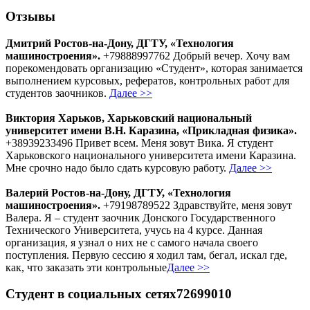
Отзывы
Дмитрий Ростов-на-Дону, ДГТУ, «Технология
машиностроения».
+79888997762 Добрый вечер. Хочу вам
порекомендовать организацию «Студент», которая занимается
выполнением курсовых, рефератов, контрольных работ для
студентов заочников.
Далее >>
Виктория Харьков, Харьковский национальный
университет имени В.Н. Каразина, «Прикладная физика».
+38939233496 Привет всем. Меня зовут Вика. Я студент
Харьковского национального университета имени Каразина.
Мне срочно надо было сдать курсовую работу.
Далее >>
Валерий Ростов-на-Дону, ДГТУ, «Технология
машиностроения».
+79198789522 Здравствуйте, меня зовут
Валера. Я – студент заочник Донского Государственного
Технического Университета, учусь на 4 курсе. Данная
организация, я узнал о них не с самого начала своего
поступления. Первую сессию я ходил там, бегал, искал где,
как, что заказать эти контрольные
Далее >>
Студент в социальных сетях72699010